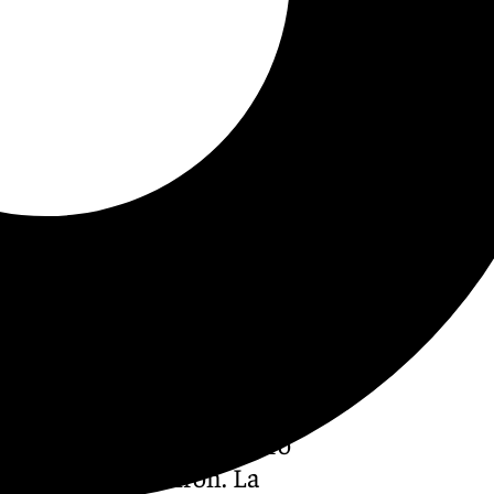
enuncia pública a través de
secuestro de su hijo y otro
que del barrio Girón. La