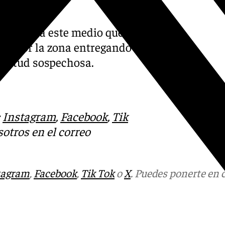
puntado a este medio que no
aba por la zona entregando
actitud sospechosa.
:
Instagram
,
Facebook
,
Tik
otros en el correo
tagram
,
Facebook
,
Tik Tok
o
X
. Puedes ponerte en 