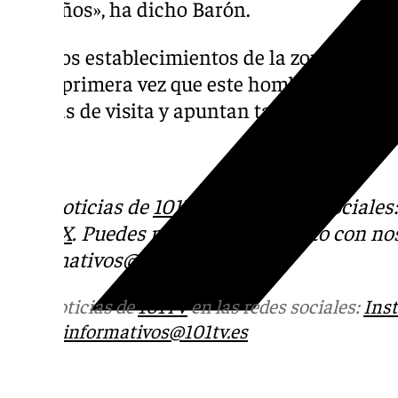
pequeños», ha dicho Barón.
Algunos establecimientos de la zona han a
era la primera vez que este hombre merode
tarjetas de visita y apuntan también a una 
Más noticias de
101TV
en las redes sociales
Tok
o
X
. Puedes ponerte en contacto con nos
informativos@101tv.es
Más noticias de
101TV
en las redes sociales:
Ins
correo
informativos@101tv.es