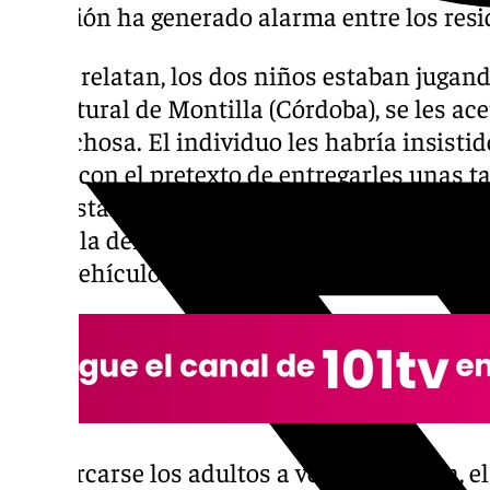
situación ha generado alarma entre los resi
Según relatan, los dos niños estaban jugan
ser natural de Montilla (Córdoba), se les ac
sospechosa. El individuo les habría insistid
coche con el pretexto de entregarles unas tar
supuestamente relacionadas con su trabaj
según la denuncia, el hombre habría mostra
en el vehículo como intento de atraer a los
Al acercarse los adultos a ver qué ocurría, 