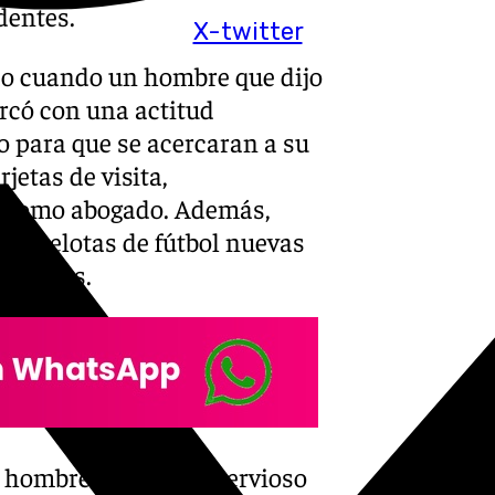
dentes.
X-twitter
do cuando un hombre que dijo
ercó con una actitud
o para que se acercaran a su
jetas de visita,
o como abogado. Además,
do pelotas de fútbol nuevas
 menores.
el hombre se mostró nervioso