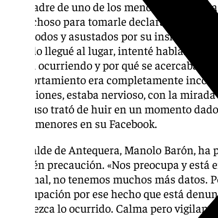
y la madre de uno de los menores llamó a la 
sospechoso para tomarle declaración. «Los 
incómodos y asustados por su insistencia,
Cuando llegué al lugar, intenté hablar con 
estaba ocurriendo y por qué se acercaba así
comportamiento era completamente incohere
intenciones, estaba nervioso, con la mirada
e incluso trató de huir en un momento dado
de los menores en su Facebook.
El alcalde de Antequera, Manolo Barón, ha 
también precaución. «Nos preocupa y está e
Nacional, no tenemos muchos más datos. P
preocupación por ese hecho que está denun
esclarezca lo ocurrido. Calma pero vigilanc