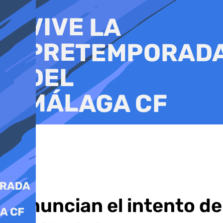
Ir
al
contenido
Denuncian el intento d