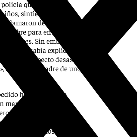
policía que se llevó al
niños, sintiéndose
 me llamaron de inmediato.
el hombre para entender qué
 a menores. Sin embargo, su
nte: no sabía explicar sus
 perdida y aspecto desaseado,
», asegura la madre de uno
pedido hoy calma pero
n manos de la Policía
ero sí muestro mi
ciado y esperamos que se
ia absoluta con los más