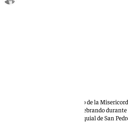
Antonio J. Palomo
martes, 11 marzo 2025, 11:13
Compartir:
La cofradía del Santísimo Cristo de la Misericor
Consuelo de Antequera está celebrando durante
cuaresmales en la iglesia parroquial de San Pedr