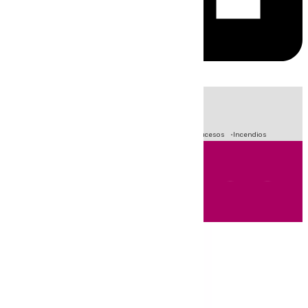
HOY
|
Fútbol
Primera División
Crisis Migratoria en Ceuta
Sucesos
Incendios
Andalucía