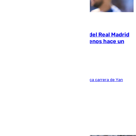
07.08.2026
El fichaje más caro de la historia del Real Madrid
costaba 105 millones de euros menos hace un
año y jugaba en Leganés
Del filial pepinero a récord absoluto: la meteórica carrera de Yan
Diomande en solo doce meses