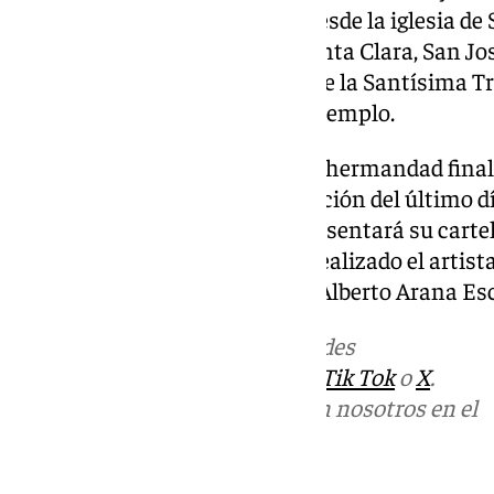
rezo del Vía Crucis que saldrá desde la iglesia de
siguientes calles: San Pedro, Santa Clara, San Jo
entrada a la iglesia parroquial de la Santísima T
Taller y Ollas, San Pedro y, a su templo.
Los cultos cuaresmales de esta hermandad finaliz
media de la tarde con la celebración del último dí
así como posteriormente se presentará su cartel 
Jueves Santo que, este año ha realizado el artis
será presentado por Francisco Alberto Arana Es
Más noticias de
101TV
en las redes
sociales:
Instagram
,
Facebook
,
Tik Tok
o
X
.
Puedes ponerte en contacto con nosotros en el
correo
informativos@101tv.es