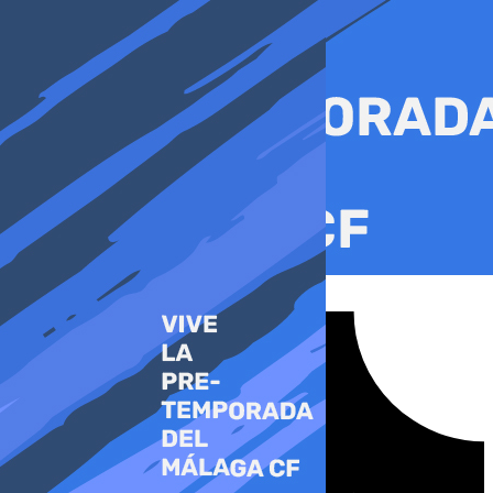
Ir
al
contenido
Tiktok