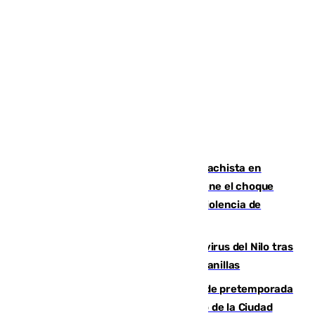
Moreno condena el último crimen machista en
Benahavís mientras el Gobierno mantiene el choque
con la Junta por las competencias de violencia de
género
Málaga refuerza la vigilancia por el virus del Nilo tras
detectar un mosquito positivo en Campanillas
Málaga-Ceuta: cuarto compromiso de pretemporada
de los blanquiazules en busca del Trofeo de la Ciudad