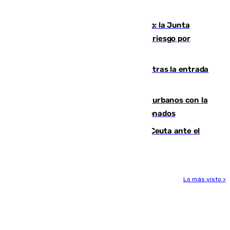
Autónoma
Málaga, en alerta por el virus del Nilo: la Junta
decreta Campanillas como zona de alto riesgo por
varios casos recientes
El Gobierno registra 1.342 menores tras la entrada
masiva del pasado 30 de julio
Cádiz despide seis «puntos negros» urbanos con la
orden de retirada para quioscos abandonados
La Armada suma cuatro buques en Ceuta ante el
aviso de un nuevo cruce el 15 de agosto
Lo más visto >
Más noticias