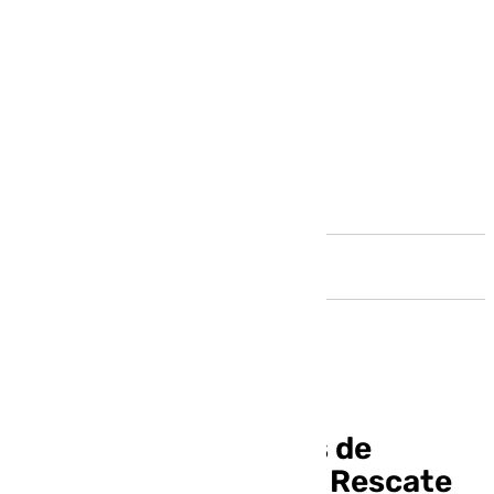
Andalucía
El Cristo de las Penas de
Antequera visitará al Rescate