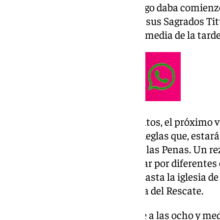
De esta forma, el pasado domingo daba comienzo
esta cofradía celebra en torno a sus Sagrados Tit
Eucaristía cada día a las ocho y media de la tarde
Dentro de este calendario de cultos, el próximo v
lugar el solemne Vía Crucis de Reglas que, estará
Imagen del Santísimo Cristo de las Penas. Un rez
no lo impide, se podrá desarrollar por diferentes 
ocasión, llevará al Crucificado hasta la iglesia de
Sagrados Titulares de la cofradía del Rescate.
De esta forma, está previsto que a las ocho y med