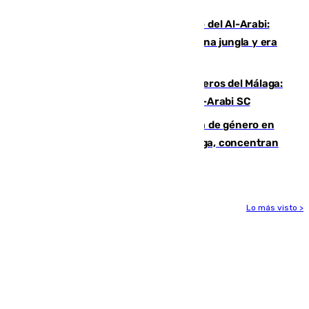
Niebla
Juanfran Funes, sobre el duro juego del Al-Arabi:
“Por momentos nos hemos metido en una jungla y era
hasta peligroso”
Ya se han estrenado los tres delanteros del Málaga:
Eneko Jauregui, bigoleador contra el Al-Arabi SC
35 mujeres asesinadas por violencia de género en
España en este 2026: Andalucía y Málaga, concentran
el foco de la tragedia
Lo más visto >
Más noticias
Ver más >