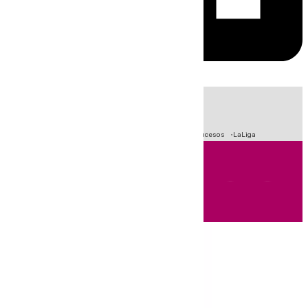
HOY
|
Fútbol
Primera División
Crisis Migratoria en Ceuta
Sucesos
LaLiga
Andalucía