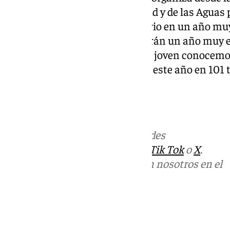
Hermandad del Señor de la Salud y de las Aguas
tendrá también carácter solidario en un año muy
cofrade. Y también quienes vivirán un año muy e
Socorro, hoy en nuestra tertulia joven conocemos
nuestra primera cita cofrade de este año en 101 
Palomo
Más noticias de
101TV
en las redes
sociales:
Instagram
,
Facebook
,
Tik Tok
o
X
.
Puedes ponerte en contacto con nosotros en el
correo
informativos@101tv.es
Tags:
Hermanaco