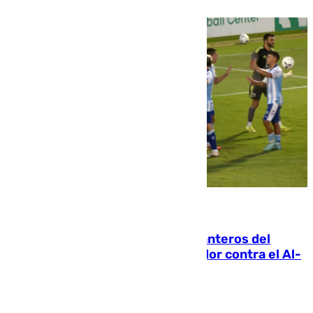
06.08.2026
Ya se han estrenado los tres delanteros del
Málaga: Eneko Jauregui, bigoleador contra el Al-
Arabi SC