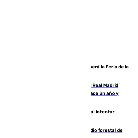
Talleres, escape room y música: así será la Feria de la
Juventud Cofrade de Málaga
El fichaje más caro de la historia del Real Madrid
costaba 105 millones de euros menos hace un año y
jugaba en Leganés
Ceuta suma 82 fallecidos en el mar al intentar
cruzar la frontera española
Huelva eleva a emergencia el incendio forestal de