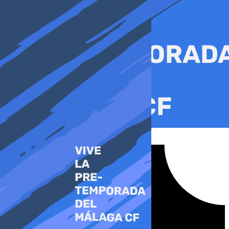
Ir
al
contenido
Tiktok