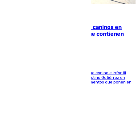
06.08.2026
Continúan los cierres de parques caninos en
Sevilla: se detectan alimentos que contienen
elementos peligrosos
En la tarde del 6 de agosto ha cerrado el parque canino e infantil
situado entre las calles Manuel Olivencia y Faustino Gutiérrez en
Sevilla Este tras detectarse alimentos con elementos que ponen en
peligro a perros y usuarios