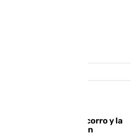
Andalucía
El grupo joven del Socorro y la
Hermandad del Patrón