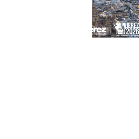
Portada
Andalucía
Sevilla
Málaga
Granada
España
Internacional
Economía
Sociedad