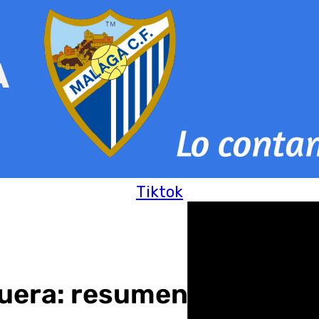
Tiktok
quera: resumen de las no