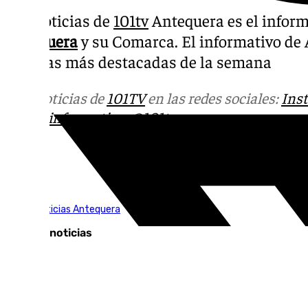
Las noticias de
101tv
Antequera es el inform
Antequera
y su Comarca. El informativo de
noticias más destacadas de la semana
Más noticias de
101TV
en las redes sociales:
Ins
correo
informativos@101tv.es
Tags:
101TV Noticias Antequera
Últimas noticias