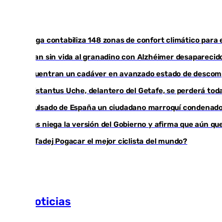
Málaga contabiliza 148 zonas de confort climático para 
Hallan sin vida al granadino con Alzhéimer desapareci
Encuentran un cadáver en avanzado estado de descompo
Christantus Uche, delantero del Getafe, se perderá toda
Expulsado de España un ciudadano marroquí condenado 
Vivas niega la versión del Gobierno y afirma que aún q
¿Es Tadej Pogacar el mejor ciclista del mundo?
Más noticias
Ver más >