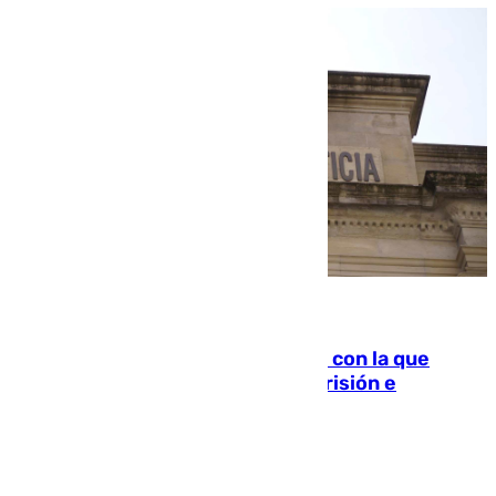
06.08.2026
Agrede sexualmente a una mujer con la que
quedó por Instagram: dos años prisión e
indemnización de 9.000 euros