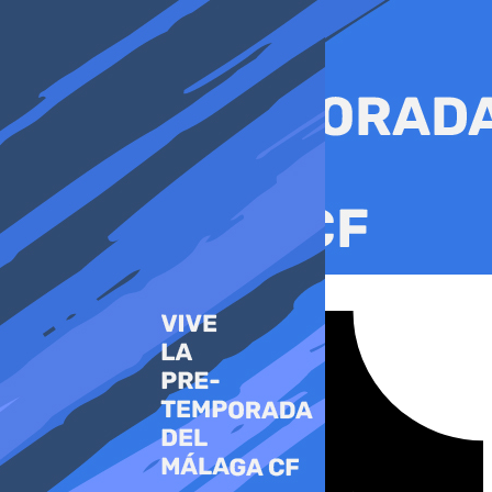
Ir
al
contenido
Tiktok