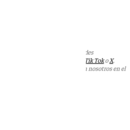
Ardales 162 (-3)
Almargen 116 (=)
Cañete La Real 98 (-3)
Más noticias de
101TV
en las redes
sociales:
Instagram
,
Facebook
,
Tik Tok
o
X
.
Puedes ponerte en contacto con nosotros en el
correo
informativos@101tv.es
Tags:
Últimas noticias