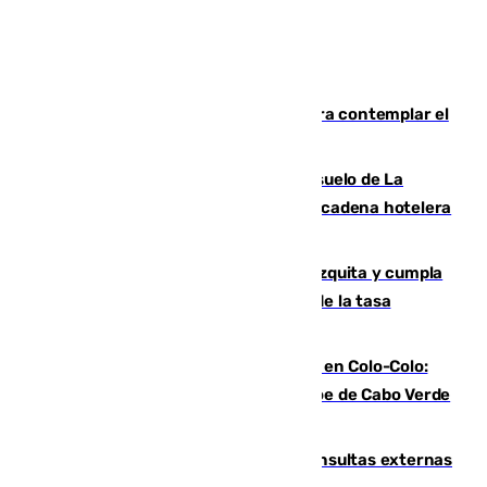
Iberia organiza un vuelo especial para contemplar el
eclipse total de Sol del 12 de agosto
Málaga vuelve a sacar a subasta el suelo de La
Térmica con el interés de que una gran cadena hotelera
presente su oferta
Vox exige a Sanz que paralice la mezquita y cumpla
los acuerdos firmados antes de hablar de la tasa
turística
Vozinha, recibido como una estrella en Colo-Colo:
casi 30.000 aficionados arropan al héroe de Cabo Verde
en su presentación
Vithas Málaga crece en cirugías, consultas externas