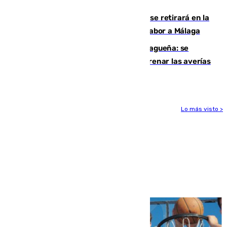
y altas en el primer semestre de 2026
La torera malagueña Mari Paz Vega se retirará en la
corrida de la Feria Taurina en honor a Sabor a Málaga
Mejoras del agua en la Axarquía malagueña: se
sustituye una tubería de 50 años para frenar las averías
de agua en El Borge y Almáchar
Lo más visto >
Más noticias
Ver más >