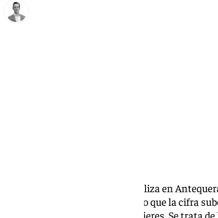
Antonio J. Palomo
martes, 4 febrero 2025, 10:53
Compartir:
El primer mes del año 2025 finaliza en Anteque
de parados de 77 personas, por lo que la cifra su
siendo 1013 hombres y 1852 mujeres. Se trata de