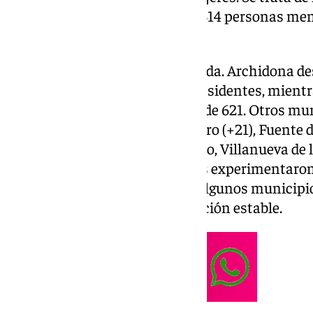
de bajada. Datos que, suponen 314 personas men
hace un año.
En la comarca, situación parecida. Archidona d
personas, alcanzando los 501 residentes, mient
crecimiento de 25, con un total de 621. Otros m
significativos serían Humilladero (+21), Fuente d
Yeguas y Teba (+15). Por otro lado, Villanueva de
Rosario y Cuevas de San Marcos experimentaron d
habitantes, respectivamente. Algunos municipi
Almargen, mantienen su población estable.