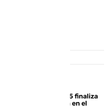
Andalucía
El primer mes de 2025 finaliza
con una ligera subida en el