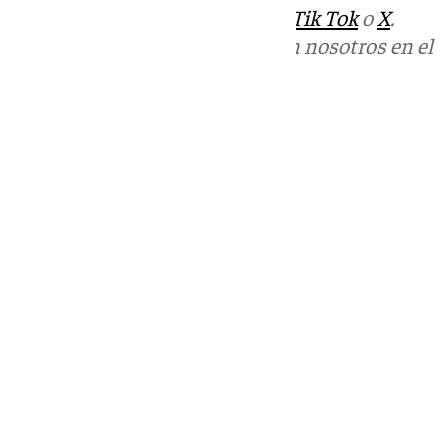
sociales:
Instagram
,
Facebook
,
Tik Tok
o
X
.
Puedes ponerte en contacto con nosotros en el
correo
informativos@101tv.es
Tags:
Últimas noticias