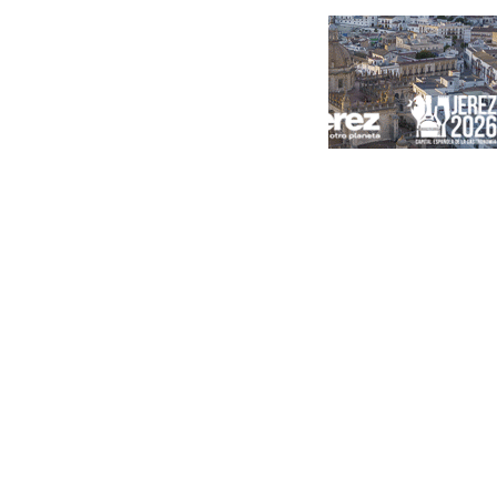
Portada
Andalucía
Sevilla
Málaga
Granada
España
Internacional
Economía