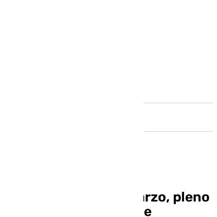
Andalucía
Este viernes 21 de marzo, pleno
en el Ayuntamiento de