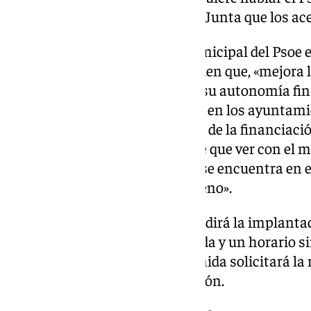
sentido contrario, pidiendo a la Junta que los ac
En este sentido, el portavoz municipal del Psoe 
Espejo ha señalado que entienden que, «mejora 
financiera de las diputaciones, su autonomía fin
de manera beneficiosa también en los ayuntami
paso para la futura negociación de la financiac
presentamos, como la que tiene que ver con el 
autobuses en el lugar en el que se encuentra e
moción que se debatirá en el pleno».
Además, el partido socialista pedirá la implant
a personas de movilidad reducida y un horario sin
en la que, también Izquierda Unida solicitará l
zona canina de calle Diego Aragón.