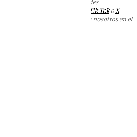
Más noticias de
101TV
en las redes
sociales:
Instagram
,
Facebook
,
Tik Tok
o
X
.
Puedes ponerte en contacto con nosotros en el
correo
informativos@101tv.es
Tags:
Últimas noticias