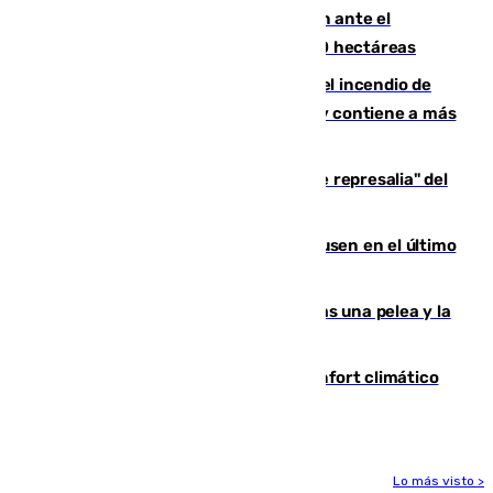
Moreno pide extremar la precaución ante el
incendio de Niebla, que supera las 4.000 hectáreas
340 personas más desalojadas por el incendio de
Niebla, que mantiene a 410 evacuadas y contiene a más
de 500 efectivos trabajando
Italia responde ante las "medidas de represalia" del
Gobierno de Sánchez
El Sevilla se desinfla ante el Leverkusen en el último
ensayo (1-2)
Tensión en la prisión de Alhaurín tras una pelea y la
incautación de un punzón
Málaga contabiliza 148 zonas de confort climático
para enfrentar las altas temperaturas
Lo más visto >