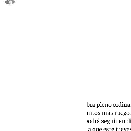
Antonio J. Palomo
jueves, 20 marzo 2025, 15:48
Compartir:
Este viernes 21 de marzo se celebra pleno ordin
Antequera, una sesión con 16 puntos más ruegos
comienzo a las 8.30 horas, y se podrá seguir en 
Entre las cuestiones a tratar, una que este jueve