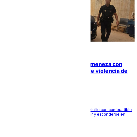
08.08.2026
Retiene a su mujer en su casa y ameneza con
quemar la vivienda: nuevo caso de violencia de
género en Málaga
El arrestado, de 54 años, habría rociado el domicilio con combustible
y habría impedido salir a la víctima antes de huir y esconderse en
una casa cercana