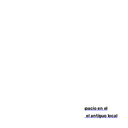
Las marca internacionales ganan espacio en el
Centro de Málaga: La Tagliatella abre en el antiguo local
de Vox Sports Bar