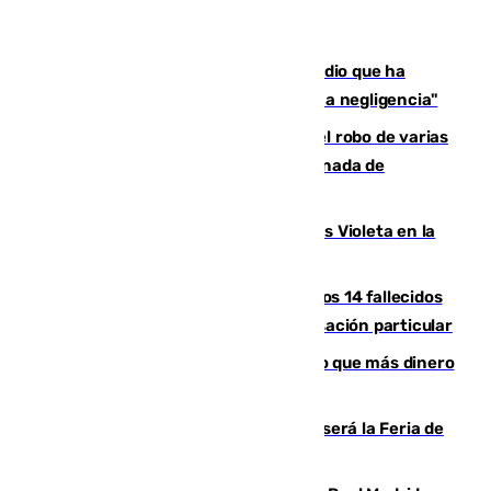
El acalde de Niebla cree que el incendio que ha
afectado a dos aldeas se originó "por una negligencia"
Golpe cofrade en Jaén: investigan el robo de varias
joyas de la Virgen de la Fuensanta Coronada de
Alcaudete
Con Málaga exige duplicar los Puntos Violeta en la
Feria de Málaga
La Justicia ofrece a las familias de los 14 fallecidos
en el incendio de Los Gallardos ser acusación particular
Juanlu Sánchez, el sexto canterano que más dinero
deja en las arcas del Sevilla
Talleres, escape room y música: así será la Feria de
la Juventud Cofrade de Málaga