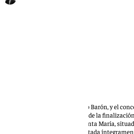
María Rosales
jueves, 9 enero 2025, 11:23
Compartir:
El alcalde de Antequera, Manolo Barón, y el conc
José Medina Galeote, informan de la finalización
muro de la antigua iglesia de Santa María, situa
Esta intervención ha sido ejecutada íntegrament