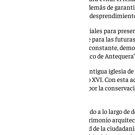
pudieran dañar la estructura, además de garantiz
viandantes al prevenir posibles desprendimiento
“Este tipo de trabajos son esenciales para pres
histórico y asegurar que perdure para las futur
trabaja de manera preventiva y constante, de
con el cuidado del legado histórico de Antequera
El muro, que forma parte de la antigua iglesia de
colegiata, es un vestigio del siglo XVI. Con esta
Antequera refuerza su apuesta por la conservació
protección de su historia.
Las obras, que se han desarrollado a lo largo de 
preservar otro elemento del patrimonio arquitect
también garantizan la seguridad de la ciudadaní