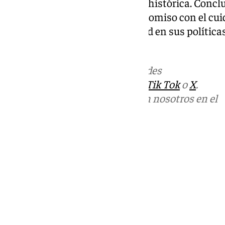
del deterioro de esta estructura histórica. Conclu
Ayuntamiento reitera su compromiso con el cuid
que seguirá siendo una prioridad en sus política
del mismo.
Más noticias de
101TV
en las redes
sociales:
Instagram
,
Facebook
,
Tik Tok
o
X
.
Puedes ponerte en contacto con nosotros en el
correo
informativos@101tv.es
Tags:
Últimas noticias