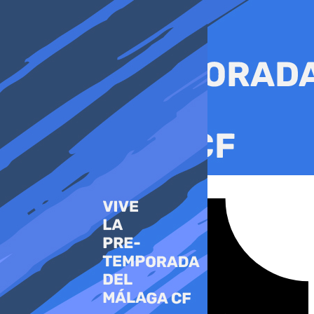
Ir
al
contenido
Tiktok