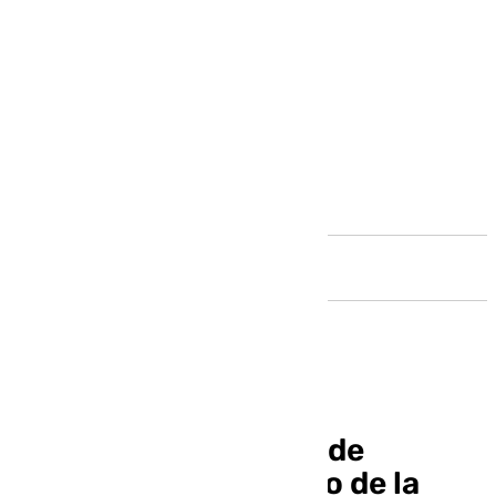
Andalucía
Finalizadas las obras de
restauración del muro de la