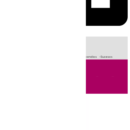
HOY
|
Fútbol
Primera División
Crisis Migratoria en Ceuta
Incendios
Sucesos
Andalucía