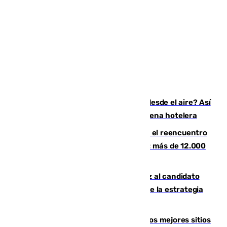
¿200.000 euros para ver el eclipse desde el aire? Así
es el exclusivo pack que ofrece una cadena hotelera
La Rosaleda, aún lejos del lleno para el reencuentro
con el Málaga en el Trofeo Costa del Sol: más de 12.000
entradas disponibles
¿Por qué el PSOE ve en Mariano Ruiz al candidato
idóneo a la Alcaldía de Málaga? Claves de la estrategia
socialista
Esta es la página web que muestra los mejores sitios