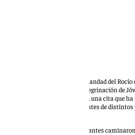
lunes, 27 octubre 2025, 16:30
Compartir:
Un grupo de jóvenes de la Hermandad del Rocío 
este fin de semana en la 21º Peregrinación de Jóv
localidad onubense de Almonte, una cita que ha
hermandades rocieras procedentes de distintos 
de España.
Durante la jornada, los participantes caminaron