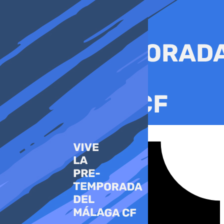
Ir
al
contenido
Tiktok