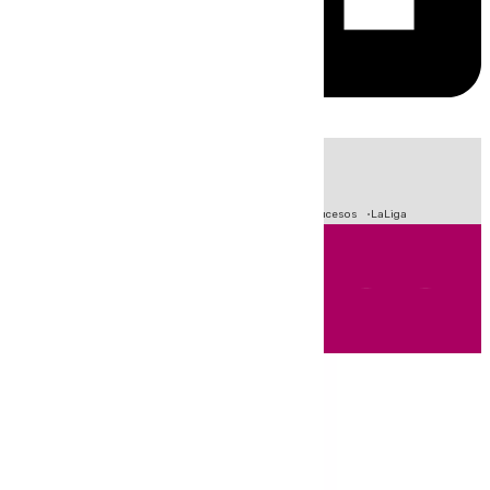
HOY
|
Crisis Migratoria en Ceuta
Fútbol
Primera División
Sucesos
LaLiga
Andalucía