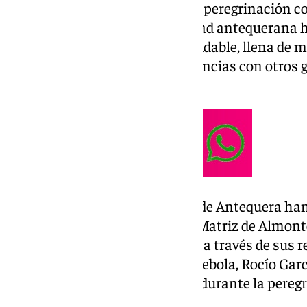
del Rocío, donde culminaron su peregrinación c
la Blanca Paloma. La Hermandad antequerana h
“vivieron una experiencia inolvidable, llena de 
fraternidad”, compartiendo vivencias con otros 
y devoción.
Desde la Hermandad del Rocío de Antequera han q
Grupo Joven de la Hermandad Matriz de Almonte 
encuentro, así como reconocen a través de sus re
sus hermanas rocieras Sara Arrebola, Rocío Garc
Postigo, por su entrega y ayuda durante la pereg