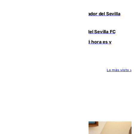
para ver el eclipse
Robbie Ure ya posa como nuevo jugador del Sevilla
FC
Joan Jordán deja de ser futbolista del Sevilla FC
Eclipse solar del 12 de agosto: ¿a qué hora es y
cuánto durará?
Lo más visto >
Más noticias
Ver más >