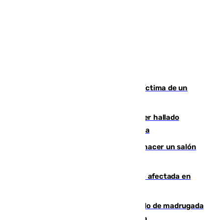
El tenista checho Lehecka, nueva víctima de un
Rafa Jódar que está siendo imparable
Muere un hombre de 58 años tras ser hallado
inconsciente en una piscina en Cómpeta
Un tribunal federal impide a Trump hacer un salón
de baile en la Casa Blanca
Incendios de Castellón: la superficie afectada en
Tírig roza las 400 hectáreas
Muere un peatón tras ser atropellado de madrugada
en la carretera A-7 a su paso por Málaga