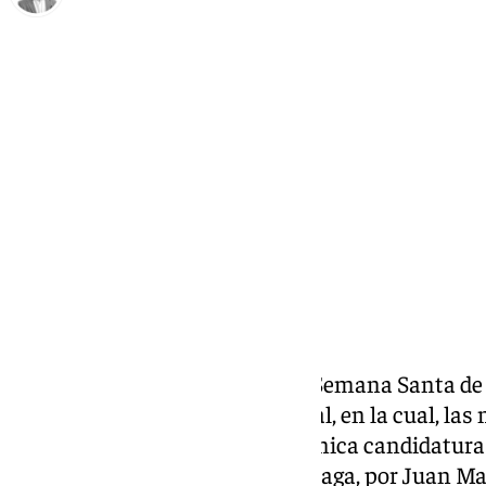
Antonio J. Palomo
viernes, 28 noviembre 2025, 09:50
Compartir:
La Agrupación de Cofradías de Semana Santa de
jueves por la noche cita electoral, en la cual, l
tenido que dar su voto ante la única candidatura
aprobada por la Diócesis de Málaga, por Juan M