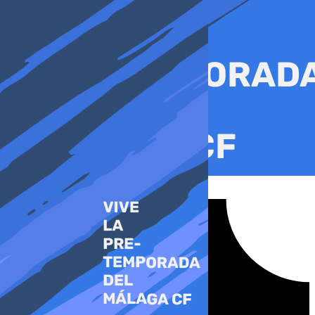
Ir
al
contenido
Tiktok