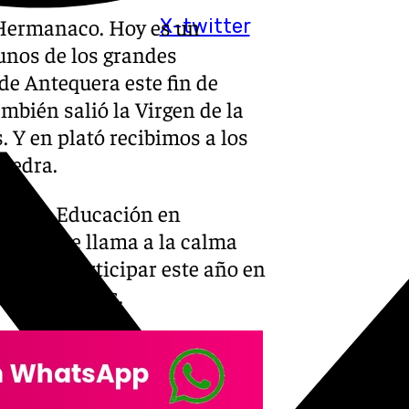
 Hermanaco. Hoy es un
X-twitter
unos de los grandes
de Antequera este fin de
ambién salió la Virgen de la
Y en plató recibimos a los
Piedra.
con la Educación en
laga que llama a la calma
os cómo participar este año en
e otros temas.