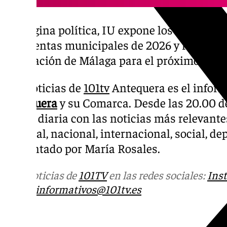
En página política, IU expone los motivos p
las cuentas municipales de 2026 y repasamo
Diputación de Málaga para el próximo año.
Las noticias de
101tv
Antequera es el inform
Antequera
y su Comarca. Desde las 20.00 de 
la cita diaria con las noticias más relevante
regional, nacional, internacional, social, d
Presentado por María Rosales.
Más noticias de
101TV
en las redes sociales:
Ins
correo
informativos@101tv.es