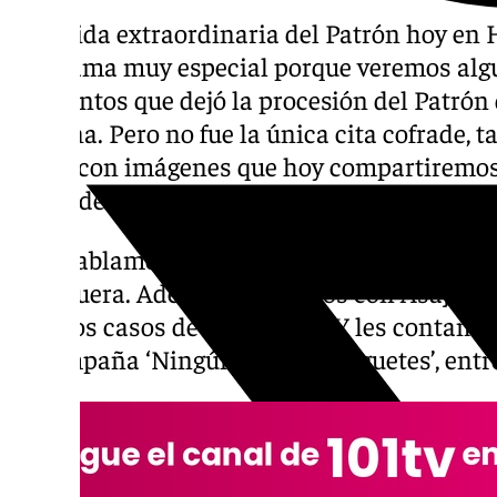
La salida extraordinaria del Patrón hoy en
programa muy especial porque veremos alg
momentos que dejó la procesión del Patrón 
semana. Pero no fue la única cita cofrade, t
Salud con imágenes que hoy compartiremos. 
niños de la Centuria Romana de Fuente de 
Hoy hablamos de temas que tienen que ver 
Antequera. Además, hablamos con Asaja Má
ante los casos de gripe aviar. Y les contam
la campaña ‘Ningún niño sin juguetes’, entr