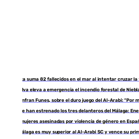
Ceuta suma 82 fallecidos en el mar al intentar cruzar la
Huelva eleva a emergencia el incendio forestal de Niebl
Juanfran Funes, sobre el duro juego del Al-Arabi: “Por
Ya se han estrenado los tres delanteros del Málaga: Ene
35 mujeres asesinadas por violencia de género en Españ
El Málaga es muy superior al Al-Arabi SC y vence su p