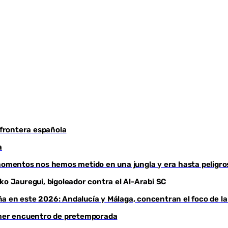
Youtube
 frontera española
a
 momentos nos hemos metido en una jungla y era hasta peligro
ko Jauregui, bigoleador contra el Al-Arabi SC
a en este 2026: Andalucía y Málaga, concentran el foco de la
rimer encuentro de pretemporada