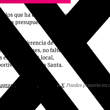
or los que ha dicho que no a
s los presupuestos de la
ativo de referencia de
lunes a viernes, no faltes a
s en los ámbitos local,
eportivo y la Semana Santa.
tagram
,
Facebook
,
Tik Tok
o
X
. Puedes ponerte en 