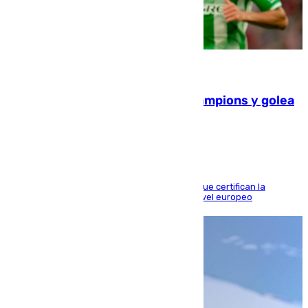
06.08.2026
El Betis supera el examen de Champions y golea
al Arsenal en Dublín (1-3)
Riquelme, Deossa y Fornals firman los tantos que certifican la
superioridad bética ante un rival de máximo nivel europeo