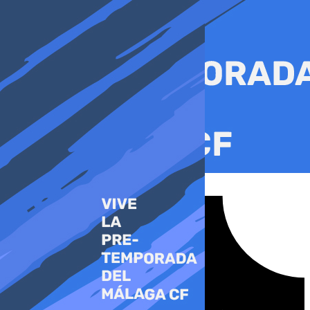
Ir
al
contenido
Tiktok