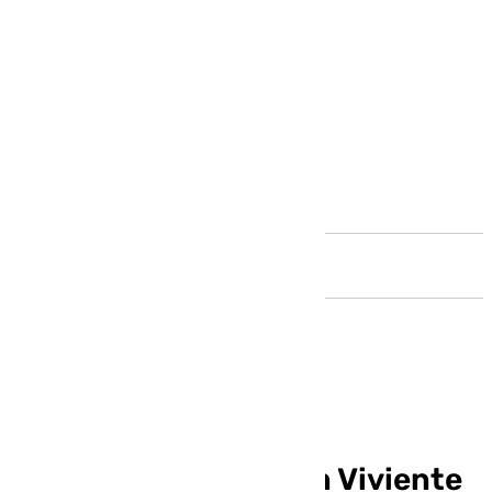
Andalucía
Más de 800 personas
participan en el Belén Viviente