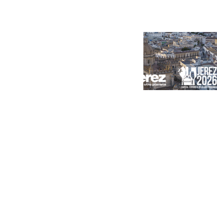
Portada
Andalucía
Sevilla
Málaga
Granada
España
Internacional