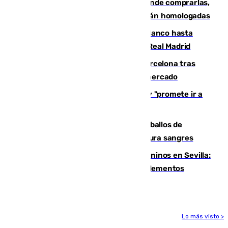
Gafas para el eclipse solar 2026: dónde comprarlas,
dónde conseguirlas y cómo saber si están homologadas
Vinícius Júnior seguirá vestido de blanco hasta
2032 tras cerrar su renovación con el Real Madrid
Rodrigo negocia su fichaje por el Barcelona tras
romper con el Madrid y revoluciona el mercado
El Rey traslada a Vivas su respaldo y "promete ir a
Ceuta" después de la crisis migratoria
El primer ciclo de las carreras de caballos de
Sanlúcar arranca este sábado con 27 pura sangres
Continúan los cierres de parques caninos en Sevilla:
se detectan alimentos que contienen elementos
peligrosos
Lo más visto >