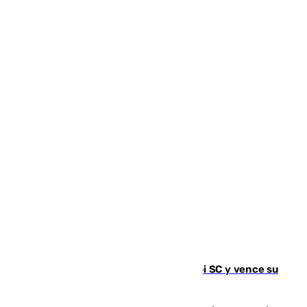
El Málaga es muy superior al Al-Arabi SC y vence su
primer encuentro de pretemporada