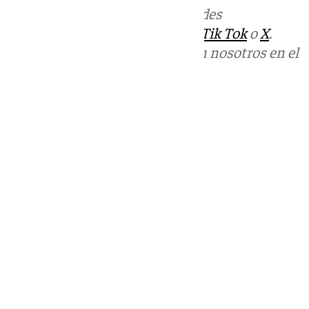
Más noticias de
101TV
en las redes
sociales:
Instagram
,
Facebook
,
Tik Tok
o
X
.
Puedes ponerte en contacto con nosotros en el
correo
informativos@101tv.es
Tags:
Últimas noticias