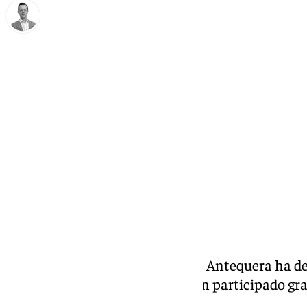
Antonio J. Palomo
jueves, 19 diciembre 2024, 10:28
Compartir:
El Colegio María Inmaculada de Antequera ha de
gran belén viviente en el que han participado g
personal docente.