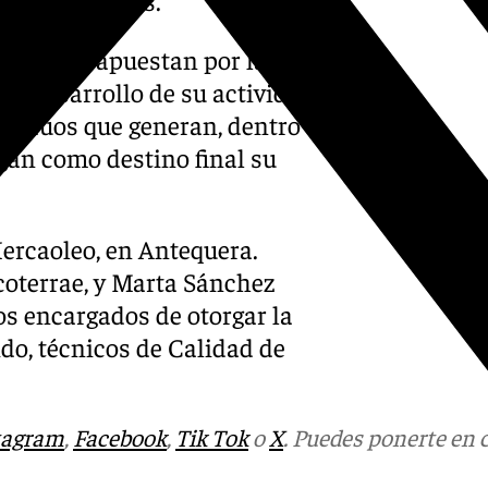
iones que apuestan por la
el desarrollo de su actividad
residuos que generan, dentro
ngan como destino final su
Mercaoleo, en Antequera.
coterrae, y Marta Sánchez
os encargados de otorgar la
do, técnicos de Calidad de
tagram
,
Facebook
,
Tik Tok
o
X
. Puedes ponerte en 