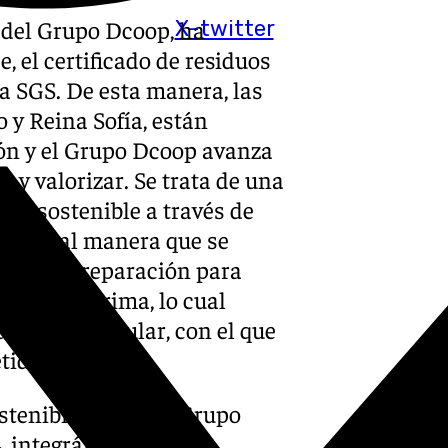
e del Grupo Dcoop, ha
X-twitter
, el certificado de residuos
ra SGS. De esta manera, las
 y Reina Sofía, están
ión y el Grupo Dcoop avanza
ar y valorizar. Se trata de una
ollo sostenible a través de
s, de tal manera que se
como su preparación para
 materia prima, lo cual
onomía circular, con el que
tido.
ostenibilidad en el Grupo
, integrándose con el