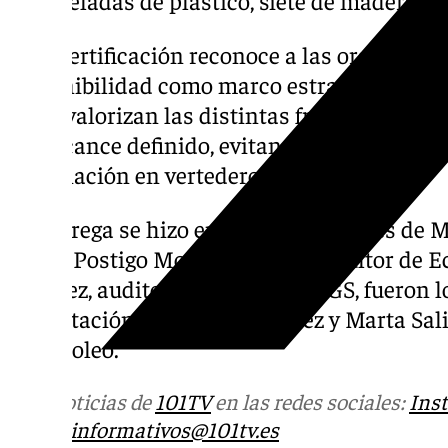
Esta certificación reconoce a las organizac
sostenibilidad como marco estratégico para 
y que valorizan las distintas fracciones de 
del alcance definido, evitando que estos te
eliminación en vertedero.
La entrega se hizo en las instalaciones de 
Javier Postigo Moya, técnico consultor de E
Méndez, auditora principal de SGS, fueron l
acreditación a José Luis Gámez y Marta Sali
Mercaoleo.
Más noticias de
101TV
en las redes sociales:
Ins
correo
informativos@101tv.es