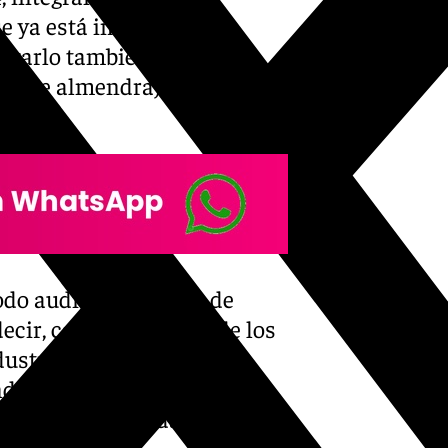
e ya está implantado y
anzarlo también en los
ado de almendra) y Lebrija
odo auditado, la ratio de
ecir, casi la totalidad de los
dustriales han sido
do el vertedero. En detalle,
artón, 58 toneladas de vidrio,
tres de metales.