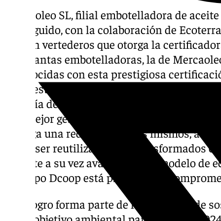
Mercaoleo SL, filial embotelladora de aceit
conseguido, con la colaboración de Ecoterrae
cero en vertederos que otorga la certificado
dos plantas embotelladoras, la de Mercaoleo
reconocidas con esta prestigiosa certificac
en su estrategia de reducir, reutilizar, recicl
filosofía de trabajo que contribuye al desarr
una mejor gestión organizada de los residuo
consiga una reducción de los mismos, así 
poder ser reutilizados y/o transformados en
permite a su vez avanzar en un modelo de ec
el Grupo Dcoop está plenamente comprome
Este logro forma parte de la estrategia de s
como objetivo ambiental para este año 2024