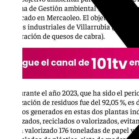
Sistema de Gestión ambiental ISO 14001, qu
certificado en Mercaoleo. El objetivo es alc
centros industriales de Villarrubia (proces
(elaboración de quesos de cabra).
Así, durante el año 2023, que ha sido el peri
valorización de residuos fue del 92,05 %, es d
residuos generados en estas dos plantas in
reutilizados, reciclados o valorizados, evitan
se han valorizado 176 toneladas de papel y c
74 toneladas de plástico, siete de madera y 