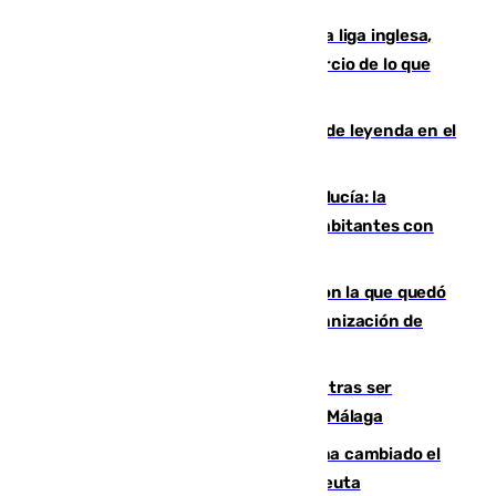
El Boreham Wood, equipo de la quinta liga inglesa,
rechaza una oferta equivalente a un tercio de lo que
vale el club por un jugador
La familia Hernangómez: un legado de leyenda en el
mundo del baloncesto
Nuevo récord de población en Andalucía: la
comunidad supera los 8,7 millones de habitantes con
una alta tasa de extranjeros
Agrede sexualmente a una mujer con la que quedó
por Instagram: dos años prisión e indemnización de
9.000 euros
Un turista de 17 años, hospitalizado tras ser
atropellado a propósito en el Centro de Málaga
De bocadillos a lentejas y pollo: así ha cambiado el
menú de los militares desplegados en Ceuta