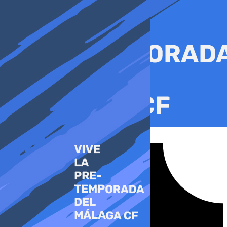
Ir
al
contenido
Tiktok