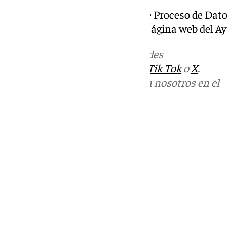
3º Disponer que por el Centro de Proceso de Dato
la presente convocatoria en la página web del 
Más noticias de
101TV
en las redes
sociales:
Instagram
,
Facebook
,
Tik Tok
o
X
.
Puedes ponerte en contacto con nosotros en el
correo
informativos@101tv.es
Tags:
Últimas noticias