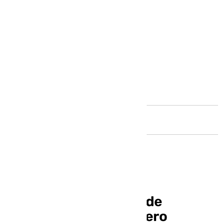
Andalucía
Pleno Ayuntamiento de
Antequera 21 de febrero