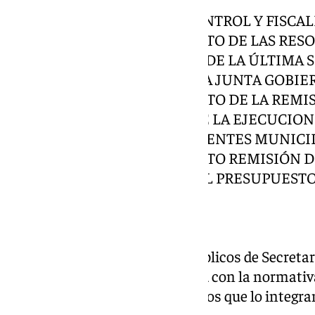
INFORMACIÓN, IMPULSO, CONTROL Y FISCA
17º. PUESTA EN CONOCIMIENTO DE LAS RES
ALCALDÍA-PRESIDENCIA DESDE LA ÚLTIMA 
CELEBRADA Y DE ACTAS DE LA JUNTA GOBIE
18º. PUESTA EN CONOCIMIENTO DE LA REM
ECONÓMICO-FINANCIERA DE LA EJECUCION
2024, DEL AYUNTAMIENTO Y ENTES MUNICI
19º. PUESTA EN CONOCIMIENTO REMISIÓN 
ECONÓMICOFINANCIERA DEL PRESUPUESTO
ENTES MUNICIPALES.
III. URGENCIAS, EN SU CASO
20º. RUEGOS Y PREGUNTAS.
2º. Ordenar a los empleados públicos de Secreta
labor, actuando de conformidad con la normativa
electrónicamente a los miembros que lo integran
sesión indicada.