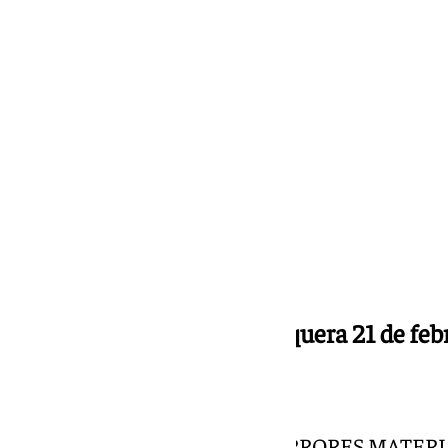
Miguel Alfonso
viernes, 21 febrero 2025, 09:34
Compartir:
Pleno Ayuntamiento Antequera 21 de feb
ORDEN DEL DÍA:
I. PARTE RESOLUTIVA
1º. OBSERVACIONES SOBRE ERRORES MATERI