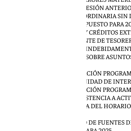
BORRADOR DEL ACTA DE LA SESIÓN ANTERIO
ASUNTOS DE TRAMITACIÓN ORDINARIA SIN
2º. MODIFICACIÓN DE PRESUPUESTO PARA 2
SUPLEMENTOS DE CRÉDITO Y CRÉDITOS EX
FINANCIADOS CON REMANENTE DE TESORERI
3º. TRAMITACIÓN DE GASTOS INDEBIDAME
FEBRERO 2025. DICTÁMENES SOBRE ASUNTO
ORDINARIA
4º. DICTAMEN SOBRE APROBACIÓN PROGRA
PERSONAL ADSCRITO A LA UNIDAD DE INTE
5º. DICTAMEN SOBRE APROBACIÓN PROGRA
ÁREA DEPORTES, PARA LA ASISTENCIA A ACT
EVENTOS DEPORTIVOS, FUERA DEL HORARIO 
SEMANA Y DÍAS FESTIVOS.
6º. DICTAMEN SOBRE CAMBIO DE FUENTES 
DEL PLAN DE INVERSIONES PARA 2025.