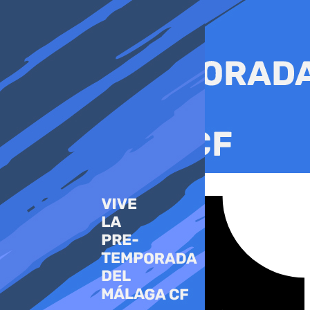
Ir
al
contenido
Tiktok