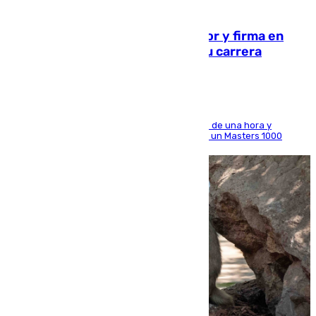
09.08.2026
Daniel Mérida derriba a Griekspoor y firma en
Montreal el mejor resultado de su carrera
El madrileño arrolla al neerlandés en poco más de una hora y
alcanza por primera vez los cuartos de final de un Masters 1000