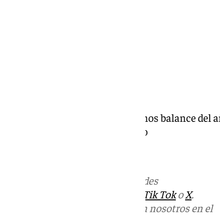
Compartir:
Preparamos la Navidad y hacemos balance del a
Presenta Antonio Jesús Palomo
Más noticias de
101TV
en las redes
sociales:
Instagram
,
Facebook
,
Tik Tok
o
X
.
Puedes ponerte en contacto con nosotros en el