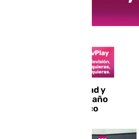
Preparamos la Navidad y
hacemos balance del año
cofrade en Hermanaco