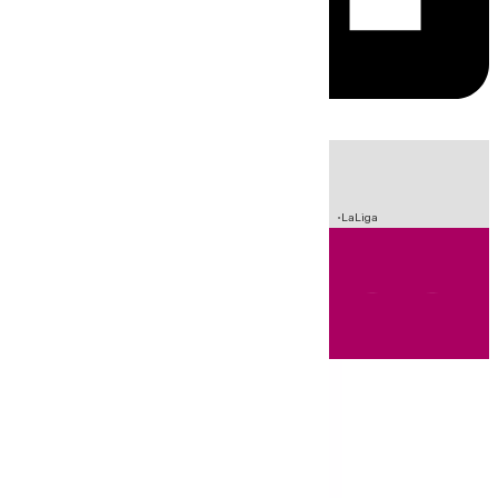
HOY
|
Sucesos
Incendios
Fútbol
Crisis Migratoria en Ceuta
LaLiga
Andalucía