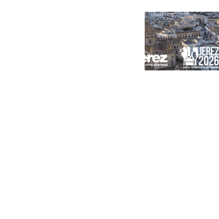
Portada
Andalucía
Sevilla
Málaga
Granada
España
Internacional
Economía