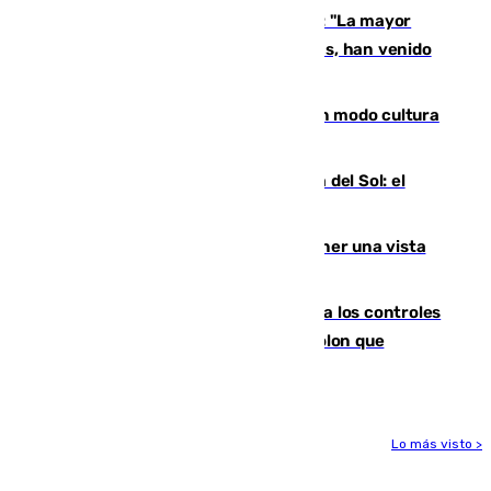
Un testimonio del colapso en Ceuta: "La mayor
parte de los que han venido son víctimas, han venido
engañados"
Torrenueva Costa pone el verano en modo cultura
con actividades para todos los públicos
Este es el palmarés del Trofeo Costa del Sol: el
Málaga lidera la tabla con 12 triunfos
Estos son los mejores sitios para tener una vista
privilegiada del eclipse en Andalucía
La Junta da explicaciones y refuerza los controles
tras los falsos positivos de cáncer de colon que
afectaron a 400 malagueños
Lo más visto >