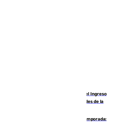
Cádiz aumenta un 15% en el cobro del Ingreso
Mínimo Vital junto a otras particularidades de la
provincia
La 'delicatessen' de Isco en la pretemporada:
pisadita y cañito ante el Bournemouth