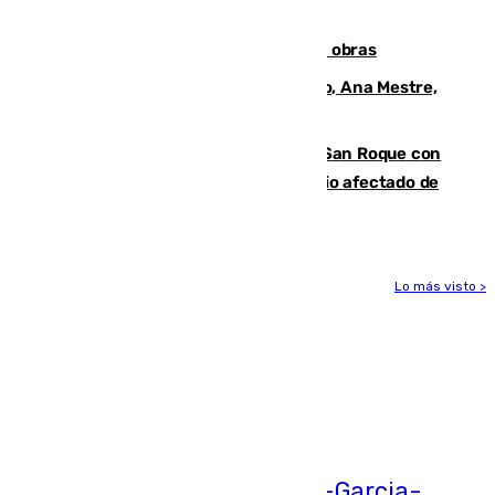
cúbicos de residuos
El Cádiz se afila ante un Granada en obras
La nueva presidenta del Parlamento, Ana Mestre,
hace parada institucional en Cádiz
Estabilizado el incendio forestal de San Roque con
19 familias aún desalojadas y un domicilio afectado de
gravedad
Lo más visto >
Más noticias
Ver más >