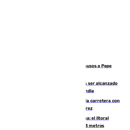
Granada despide con lágrimas y aplausos a Pepe
Habichuela
Un futbolista de 24 años muere tras ser alcanzado
por un rayo durante un partido en Tailandia
Muere un conductor tras salirse de la carretera con
su turismo en la A-480 a la altura de Jerez
Julio supera a junio en basura marina: el litoral
occidental malagueño recoge más de 33 metros