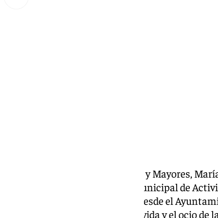
Miguel Alfonso
viernes, 13 septiembre 2024, 12:13
Compartir:
La concejal delegada de Familia y Mayores, Marí
rueda de prensa el Programa Municipal de Acti
que todos los años se impulsa desde el Ayuntam
objetivo de tratar de mejorar la vida y el ocio d