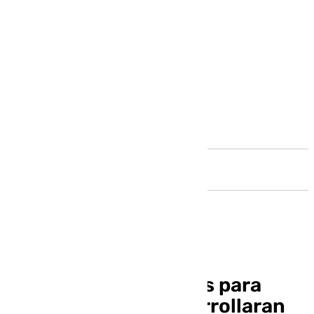
Andalucía
Presentan los talleres para
mayores que se desarrollaran