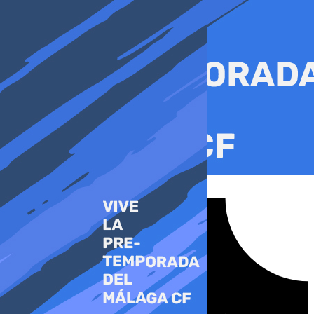
Ir
al
contenido
Tiktok