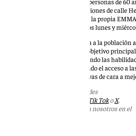
gratuita de ocio saludable para personas de 60 
octubre también en las instalaciones de calle H
abriéndose las inscripciones en la propia EMMA,
Los talleres se llevarán a cabo los lunes y miérco
La concejal María Sierras anima a la población a 
actividades promovidos con el objetivo principal 
las personas mayores, potenciando las habilidad
habilidades cognitivas, facilitando el acceso a l
promoviendo emociones positivas de cara a mejo
Más noticias de
101TV
en las redes
sociales:
Instagram
,
Facebook
,
Tik Tok
o
X
.
Puedes ponerte en contacto con nosotros en el
correo
informativos@101tv.es