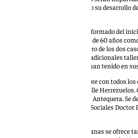
Raquel García, teniendo previsto su desarrollo de
mes de junio.
Por otra parte, también se ha informado del inici
destinadas a personas mayores de 60 años como
Taller de Sevillanas. En el primero de los dos ca
que se le ha venido a dar a los tradicionales tall
mayores que tanta aceptación han tenido en sus
Se realizarán desde el 6 de octubre con todos los
instalaciones de la EMMA de calle Herrezuelos. 
o más y estar empadronados en Antequera. Se de
previa en el Centro de Servicios Sociales Doctor 
Picadero.
Por otra parte, el Taller de Sevillanas se ofrece