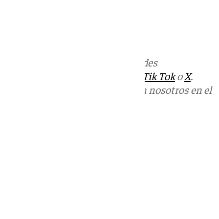
Más noticias de
101TV
en las redes
sociales:
Instagram
,
Facebook
,
Tik Tok
o
X
.
Puedes ponerte en contacto con nosotros en el
correo
informativos@101tv.es
Tags:
Últimas noticias