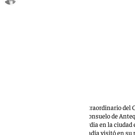
Antonio J. Palomo
viernes, 7 marzo 2025, 09:15
Compartir:
Revive como fue el vía crucis extraordinario del C
organizado por la cofradía del Consuelo de Ante
de hermandades de la Misericordia en la ciudad
2024. Un culto en el que, la cofradía visitó en s