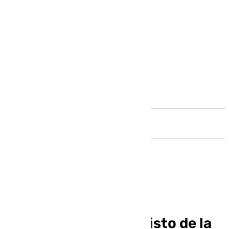
Andalucía
Revive el Vía Crucis
Extraordinario del Cristo de la