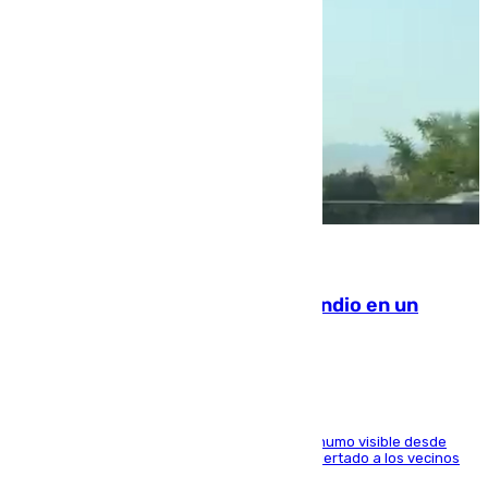
08.08.2026
Los Bomberos combaten un incendio en un
paraje de Granada
El fuego ha levantado una densa columna de humo visible desde
distintos puntos del Área Metropolitana y ha alertado a los vecinos
de la capital