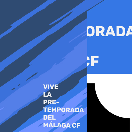
Ir
al
contenido
Tiktok