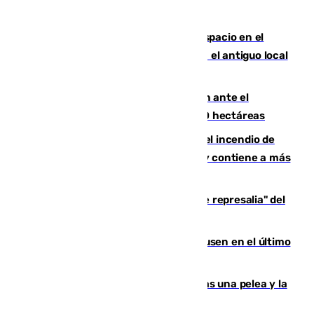
Las marca internacionales ganan espacio en el
Centro de Málaga: La Tagliatella abre en el antiguo local
de Vox Sports Bar
Moreno pide extremar la precaución ante el
incendio de Niebla, que supera las 4.000 hectáreas
340 personas más desalojadas por el incendio de
Niebla, que mantiene a 410 evacuadas y contiene a más
de 500 efectivos trabajando
Italia responde ante las "medidas de represalia" del
Gobierno de Sánchez
El Sevilla se desinfla ante el Leverkusen en el último
ensayo (1-2)
Tensión en la prisión de Alhaurín tras una pelea y la
incautación de un punzón