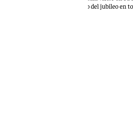
Señora de la Victoria con motivo del jubileo en
del Niño Jesús.