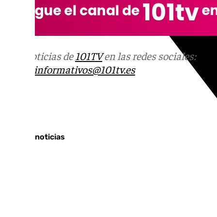
Más noticias de
101TV
en las redes sociales:
Ins
correo
informativos@101tv.es
Tags:
Últimas noticias