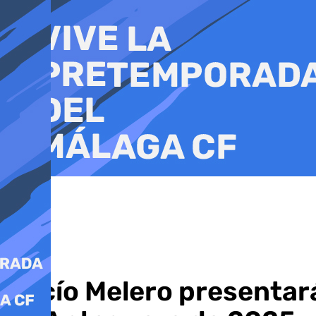
Ir
al
contenido
Rocío Melero presentará