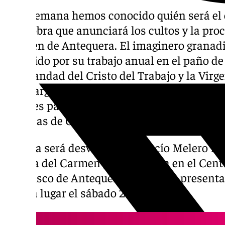
Esta semana hemos conocido quién será el c
de la obra que anunciará los cultos y la proc
Carmen de Antequera. El imaginero granad
conocido por su trabajo anual en el paño de
Hermandad del Cristo del Trabajo y la Virge
el encargado de crear el cartel de este año
carteles para la Virgen del Carmen de Caste
calzadas de Granada, entre otros trabajos d
La obra será desvelada por Rocío Melero 
Señora del Carmen y trabajadora en el Cent
Francisco de Antequera. El acto de presenta
tendrá lugar el sábado 21 de junio.