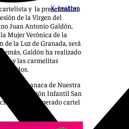
artelista y la presentadora
X-twitter
esión de la Virgen del
ino Juan Antonio Galdón,
 la Mujer Verónica de la
n de la Luz de Granada, será
. Además, Galdón ha realizado
llón y las carmelitas
estacados.
Muñoz, hermanaca de Nuestra
ro de Educación Infantil San
ción de este esperado cartel