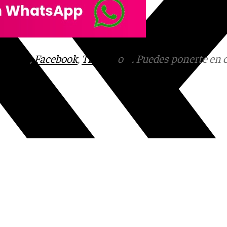
tagram
,
Facebook
,
Tik Tok
o
X
. Puedes ponerte en 