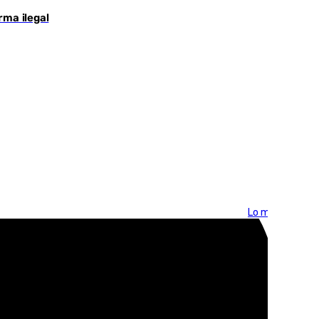
rma ilegal
Lo más visto >