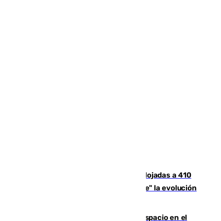
El incendio de Niebla mantiene desalojadas a 410
personas que siguen con "incertidumbre" la evolución
del viento
Las marca internacionales ganan espacio en el