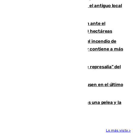
Centro de Málaga: La Tagliatella abre en el antiguo local
de Vox Sports Bar
Moreno pide extremar la precaución ante el
incendio de Niebla, que supera las 4.000 hectáreas
340 personas más desalojadas por el incendio de
Niebla, que mantiene a 410 evacuadas y contiene a más
de 500 efectivos trabajando
Italia responde ante las "medidas de represalia" del
Gobierno de Sánchez
El Sevilla se desinfla ante el Leverkusen en el último
ensayo (1-2)
Tensión en la prisión de Alhaurín tras una pelea y la
incautación de un punzón
Lo más visto >