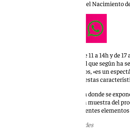
y su pérdida en el camino hacia el Nacimiento de
Un belén que, se podrá visitar de 11 a 14h y de 17 
pases cada veinte minutos, y del que según ha se
colectivo, Juan Pablo Montesinos, «es un espect
ha visto en un belén público de estas característ
Previamente del acceso a la sala donde se expone
visitante podrá contemplar una muestra del proc
un belenista para elaborar diferentes elementos
Más noticias de
101TV
en las redes