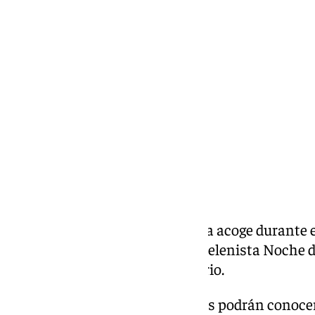
Antonio J. Palomo
jueves, 5 diciembre 2024, 20:12
Compartir:
El centro cultural Santa Clara ya acoge durante 
desarrollado por la asociación belenista Noche d
año cumple su quinto aniversario.
Un belén en el que los asistentes podrán conocer