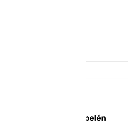
Andalucía
Santa Clara acoge el belén
municipal