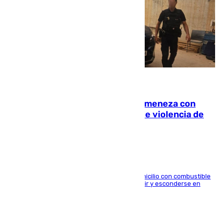
08.08.2026
Retiene a su mujer en su casa y ameneza con
quemar la vivienda: nuevo caso de violencia de
género en Málaga
El arrestado, de 54 años, habría rociado el domicilio con combustible
y habría impedido salir a la víctima antes de huir y esconderse en
una casa cercana