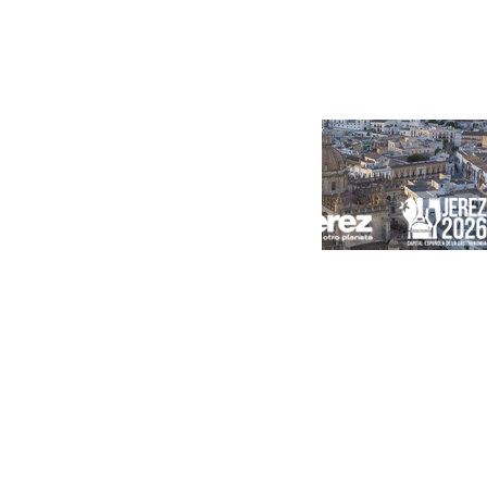
Portada
Andalucía
Sevilla
Málaga
Granada