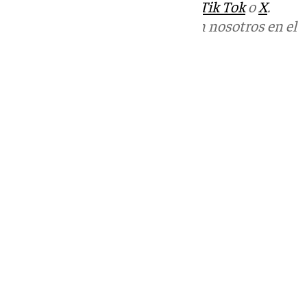
sociales:
Instagram
,
Facebook
,
Tik Tok
o
X
.
Puedes ponerte en contacto con nosotros en el
correo
informativos@101tv.es
Tags:
Últimas noticias