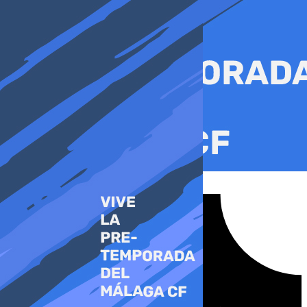
Ir
al
contenido
Tiktok