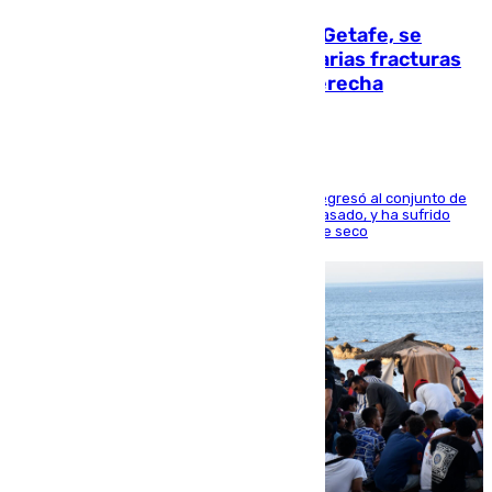
Christantus Uche, delantero del Getafe, se
perderá toda la temporada por varias fracturas
en los ligamentos de su rodilla derecha
El centrocampista reconvertido en atacante regresó al conjunto de
la capital, después de salir obligado el curso pasado, y ha sufrido
una lesión que lo mantendrá un año en el dique seco