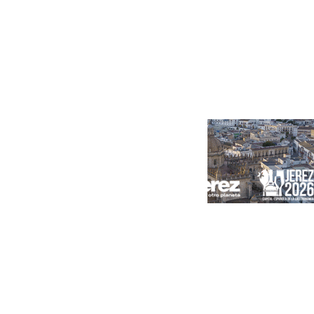
concentración de personas
Portada
Andalucía
Sevilla
Málaga