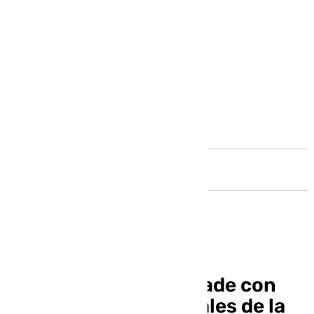
Andalucía
Tertulia musical cofrade con
agrupaciones musicales de la