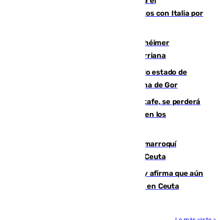
Marlaska notifica a la Unión Europea el
restablecimiento de controles fronterizos con Italia por
vía aérea y marítima
Hallan sin vida al granadino con Alzhéimer
desaparecido hace una semana en Churriana
Encuentran un cadáver en avanzado estado de
descomposición en la localidad granadina de Gor
Christantus Uche, delantero del Getafe, se perderá
toda la temporada por varias fracturas en los
ligamentos de su rodilla derecha
Expulsado de España un ciudadano marroquí
condenado por allanar una vivienda en Ceuta
Vivas niega la versión del Gobierno y afirma que aún
quedan entre 8.000 y 11.000 migrantes en Ceuta
Lo más visto >