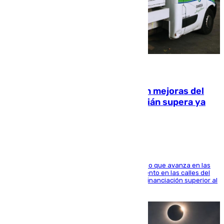
08.08.2026
La inversión del Ayuntamiento en mejoras del
entorno del Prado de San Sebastián supera ya
1.600.000 euros
El consistorio, a través de Emasesa, ha indicado que avanza en las
obras de renovación de las redes de saneamiento en las calles del
entorno del Prado, contando la zona con una financiación superior al
millón y medio de euros