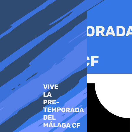
Ir
al
contenido
Tiktok