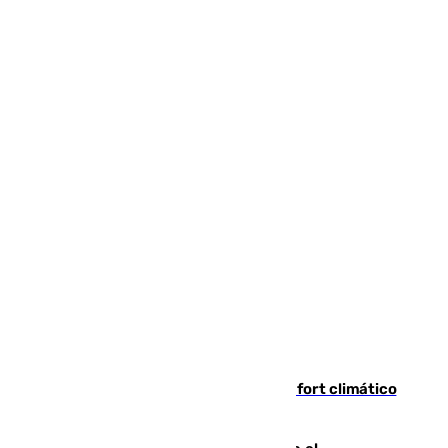
Málaga contabiliza 148 zonas de confort climático
para enfrentar las altas temperaturas