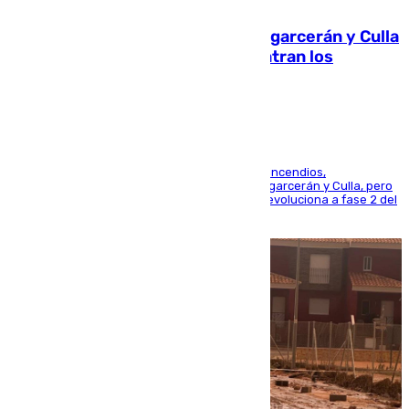
08.08.2026
Incendios de Castellón: Sierra Engarcerán y Culla
evolucionan positivamente y centran los
esfuerzos en Tírig
La UME se suma al operativo de control de los incendios,
progresando adecuadamente los de Sierra Engarcerán y Culla, pero
centrando todo el empeño en el de Culla, que evoluciona a fase 2 del
PEIF