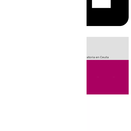
HOY
|
Sucesos
Fútbol
LaLiga
Primera División
Crisis Migratoria en Ceuta
Andalucía