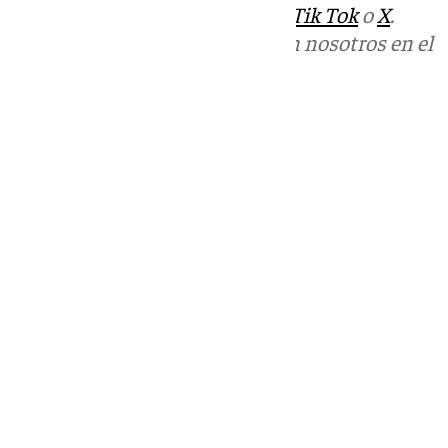
sociales:
Instagram
,
Facebook
,
Tik Tok
o
X
.
Puedes ponerte en contacto con nosotros en el
correo
informativos@101tv.es
Tags:
Hermanaco
Últimas noticias