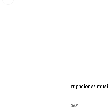
Miguel Alfonso
jueves, 21 noviembre 2024, 21:00
Compartir:
Tertulia musical cofrade con agrupaciones music
Hermanaco
Más noticias de
101TV
en las redes