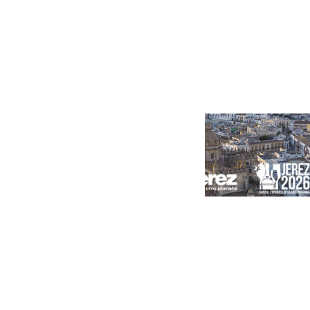
Portada
Andalucía
Sevilla
Málaga