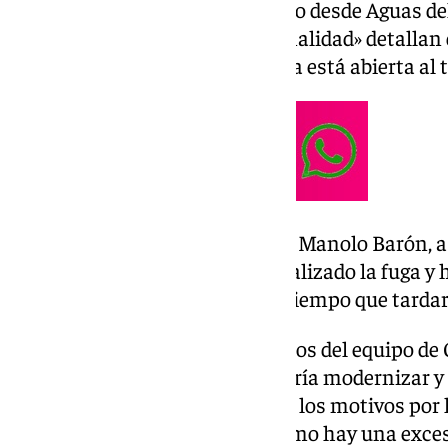
zona donde se ha producido pero desde Aguas del
máximo hasta devolver la normalidad» detallan
donde además confirman que ya está abierta al t
Esta misma mañana el alcalde, Manolo Barón, as
Aguas del Torcal «ya habían localizado la fuga 
pero que no podían precisar el tiempo que tardar
Precisamente, entre los proyectos del equipo de G
zona de la Alameda que permitiría modernizar y 
canalizar bien el agua es uno de los motivos po
arreglar la Alameda. Ahora mismo hay una exceso