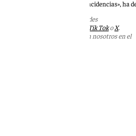
llega y es lo que provoca estas incidencias», ha d
Más noticias de
101TV
en las redes
sociales:
Instagram
,
Facebook
,
Tik Tok
o
X
.
Puedes ponerte en contacto con nosotros en el
correo
informativos@101tv.es
Tags:
Últimas noticias