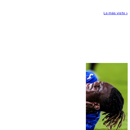
Lo más visto >
Más noticias
Ver más >