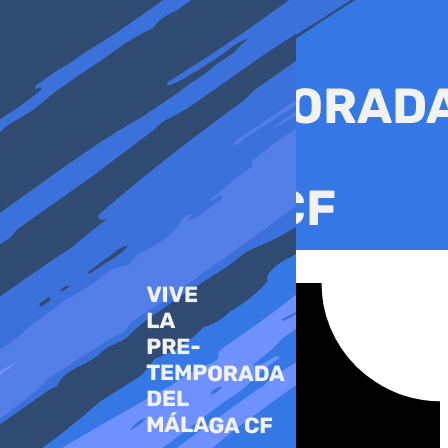
Ir
al
contenido
Tiktok