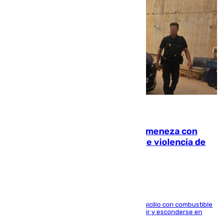
08.08.2026
Retiene a su mujer en su casa y ameneza con
quemar la vivienda: nuevo caso de violencia de
género en Málaga
El arrestado, de 54 años, habría rociado el domicilio con combustible
y habría impedido salir a la víctima antes de huir y esconderse en
una casa cercana