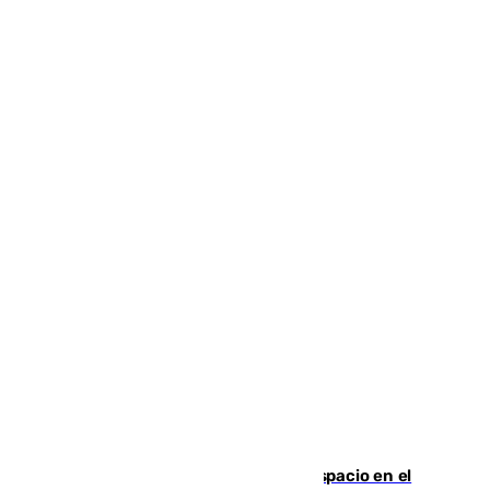
Las marca internacionales ganan espacio en el