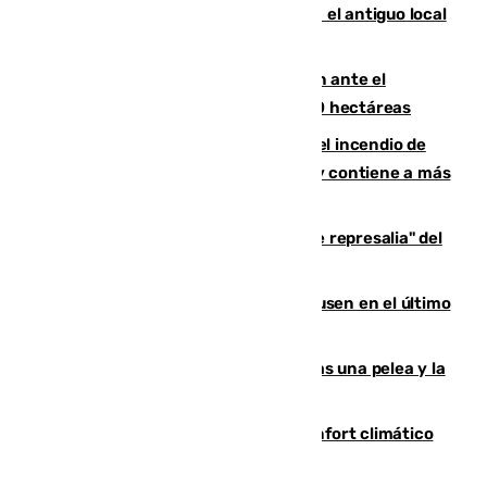
Centro de Málaga: La Tagliatella abre en el antiguo local
de Vox Sports Bar
Moreno pide extremar la precaución ante el
incendio de Niebla, que supera las 4.000 hectáreas
340 personas más desalojadas por el incendio de
Niebla, que mantiene a 410 evacuadas y contiene a más
de 500 efectivos trabajando
Italia responde ante las "medidas de represalia" del
Gobierno de Sánchez
El Sevilla se desinfla ante el Leverkusen en el último
ensayo (1-2)
Tensión en la prisión de Alhaurín tras una pelea y la
incautación de un punzón
Málaga contabiliza 148 zonas de confort climático
para enfrentar las altas temperaturas