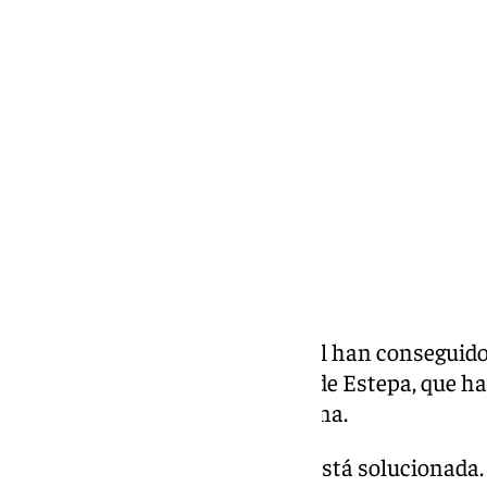
María Rosales
miércoles, 5 marzo 2025, 13:06
Compartir:
Los técnicos de Aguas del Torcal han conseguido y
tubería en la zona de la Puerta de Estepa, que ha
tráfico rodado desde esta mañana.
«La avería de Puerta de Estepa está solucionada