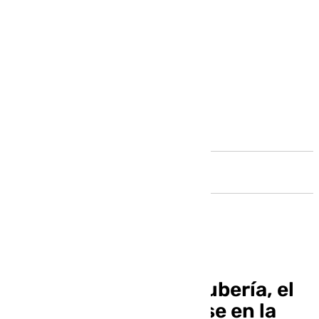
Andalucía
Tras el arreglo de la tubería, el
tráfico vuelve a abrirse en la