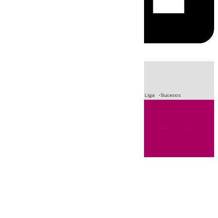
HOY
|
Fútbol
Primera División
Crisis Migratoria en Ceuta
LaLiga
Sucesos
Andalucía