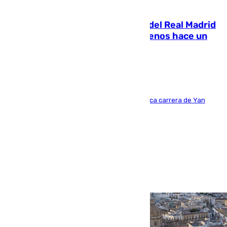
07.08.2026
El fichaje más caro de la historia del Real Madrid
costaba 105 millones de euros menos hace un
año y jugaba en Leganés
Del filial pepinero a récord absoluto: la meteórica carrera de Yan
Diomande en solo doce meses