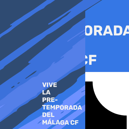
Ir
al
contenido
Tiktok