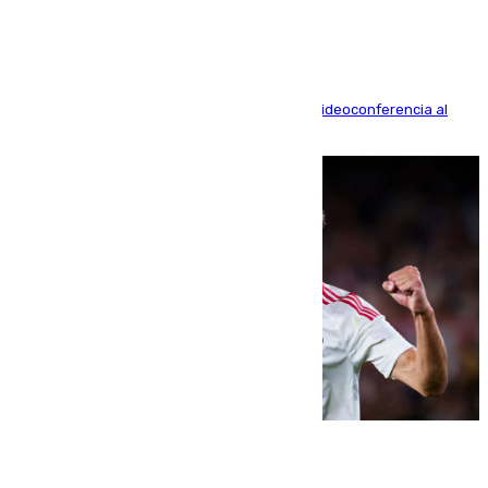
La mayoría de las comparecencias serán por videoconferencia al
residir los familiares fuera de España
07.08.2026