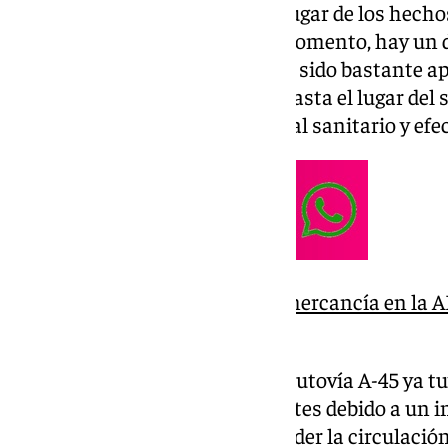
Ya se está trabajando sobre el lugar de los hecho
carretera lo antes posible. De momento, hay un d
Aunque el vuelco del camión ha sido bastante ap
provocado daños personales. Hasta el lugar del s
Guardia Civil de Tráfico, personal sanitario y ef
Un camión vuelca con su mercancía en la AP-
Torremolinos
Precisamente esta semana, la autovía A-45 ya tu
provincia de Málaga. Fue el martes debido a un i
del Cauche, que obligó a suspender la circulació