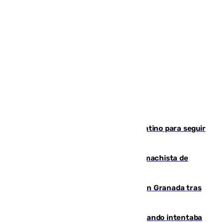
Marruecos, la principal baza de Infantino para seguir
al frente de la FIFA
Pedro Sánchez condena el crimen machista de
Benahavís
Angustioso rescate de una familia en Granada tras
caer su coche por un terraplén
Fallece un joven tras caer al mar cuando intentaba