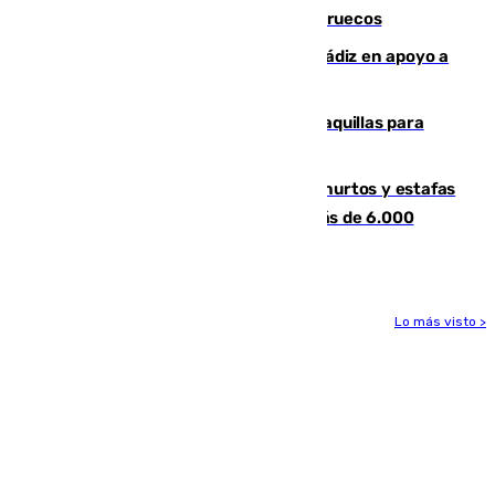
entrar en parapente a Ceuta desde Marruecos
CIES NO moviliza a la provincia de Cádiz en apoyo a
la respuesta humanitaria de Ceuta
El mercado de Jerez refrigera sus taquillas para
facilitar las compras a sus visitantes
Detenida una pareja por presuntos hurtos y estafas
en Málaga tras ser descubiertos con más de 6.000
euros
Lo más visto >
Más noticias
Ver más >