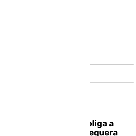
Andalucía
Un camión volcado obliga a
cortar la A-45 en Antequera