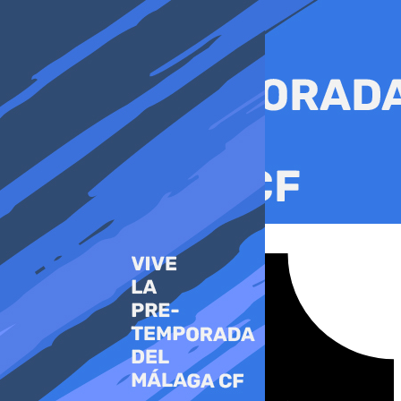
Ir
al
contenido
Tiktok