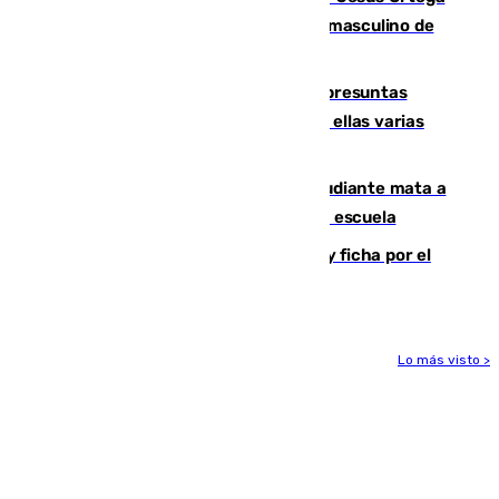
ganan el campeonato del mundo sub19 masculino de
remo
Un juzgado de Ceuta investiga seis presuntas
agresiones sexuales a migrantes, entre ellas varias
menores
Desastre en Tailandia: un joven estudiante mata a
tiros a sus abuelo y a profesores en una escuela
Luca Zidane rompe con el Granada y ficha por el
Leganés
Lo más visto >
Más noticias
Ver más >