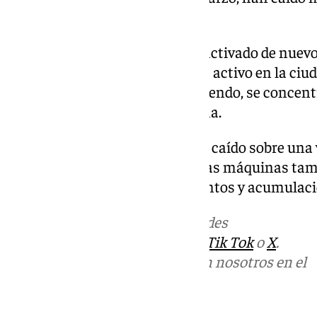
alcalde.
De hecho, el Ayuntamiento ha activado de nuevo l
Emergencia que lleva ya 20 días activo en la ciud
la mañana, mientras sigue lloviendo, se concentr
Bobadilla Estación y la Campana.
Esta noche además un árbol ha caído sobre una v
no había nadie en su interior. Las máquinas ta
de los anejos por desprendimientos y acumulaci
Más noticias de
101TV
en las redes
sociales:
Instagram
,
Facebook
,
Tik Tok
o
X
.
Puedes ponerte en contacto con nosotros en el
correo
informativos@101tv.es