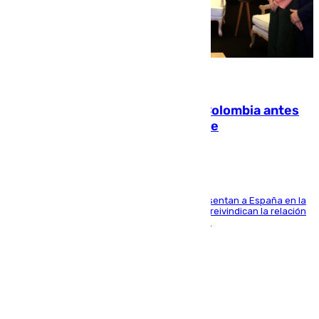
07.08.2026
Felipe VI refuerza los lazos con Colombia antes
de la llegada del nuevo presidente
El Rey y el ministro José Manuel Albares representan a España en la
ceremonia de transmisión del mando en Cali y reivindican la relación
de "amistad y fraternidad" entre ambos países