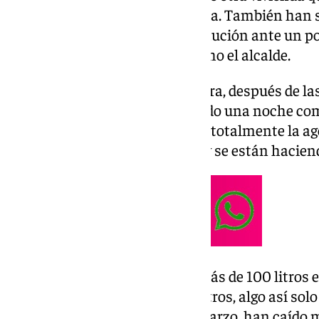
zona de la pedanía de La Higuera. También han s
en Bobadilla Estación por precaución ante un p
mismo está controlado», ha dicho el alcalde.
Se sigue trabajando en Antequera, después de la
esta pasada madrugada. «Ha sido una noche com
misma mañana, tras modificar totalmente la age
actuaciones que se han hecho y se están haciend
Esta noche se han registrado más de 100 litros e
barbaridad, desde que hay registros, algo así sol
nuestra zona. En lo que va de marzo, han caído m