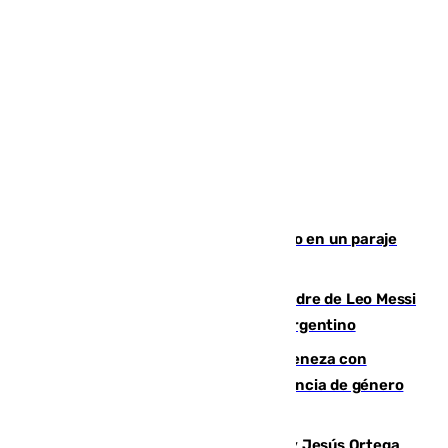
Los Bomberos combaten un incendio en un paraje
de Granada
Muere a los 68 años Jorge Messi, padre de Leo Messi
y pieza fundamental en la carrera del argentino
Retiene a su mujer en su casa y ameneza con
quemar la vivienda: nuevo caso de violencia de género
en Málaga
Dos sevillanos de oro: Manuel Cruz y Jesús Ortega