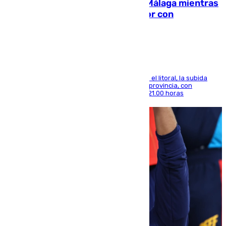
El taró tiñe de niebla la costa de Málaga mientras
el calor se concentra en el interior con
Antequera en aviso amarillo
Mientras se alivia la sensación de bochorno en el litoral, la subida
térmica se notará sobre todo en el norte de la provincia, con
máximas que rozarán los 38 grados hasta las 21.00 horas