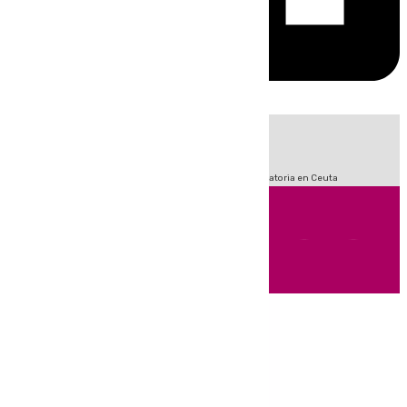
HOY
|
Fútbol
Sucesos
LaLiga
Primera División
Crisis Migratoria en Ceuta
Andalucía