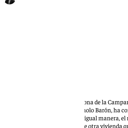
María Rosales
martes, 18 marzo 2025, 11:07
Compartir:
Una familia está aislada en la zona de la Campan
la crecida del río. El alcalde, Manolo Barón, ha 
están en contacto con ellos. De igual manera, el 
Local está también pendiente de otra vivienda qu