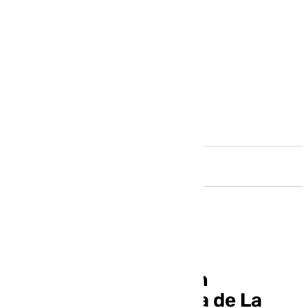
Andalucía
Una familia aislada en
Antequera, en la zona de La