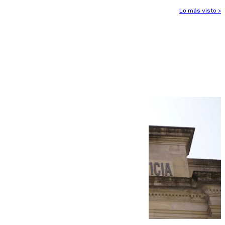
Lo más visto >
Más noticias
Ver más >