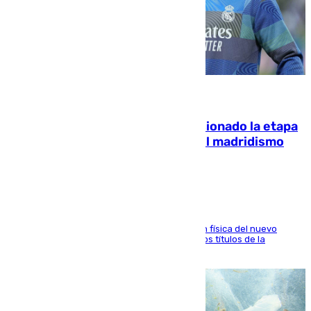
06.08.2026
El malagueño Brahim afronta ilusionado la etapa
con Mourinho y considera que «el madridismo
está contento con mi fútbol»
El atacante malagueño destaca la preparación física del nuevo
cuerpo técnico y fija como meta pelear todos los títulos de la
temporada