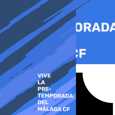
Ir
al
contenido
Tiktok