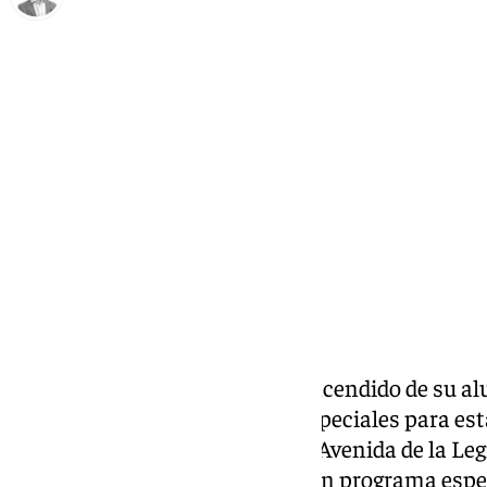
Antonio J. Palomo
domingo, 1 diciembre 2024, 10:00
Compartir:
Antequera se prepara para el encendido de su 
del calendario de actividades especiales para est
especial que, tendrá lugar en la Avenida de la Le
directo en 101tv Antequera en un programa espe