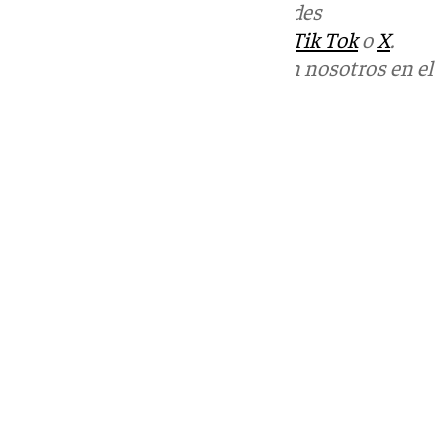
Más noticias de
101TV
en las redes
sociales:
Instagram
,
Facebook
,
Tik Tok
o
X
.
Puedes ponerte en contacto con nosotros en el
correo
informativos@101tv.es
Tags:
Últimas noticias