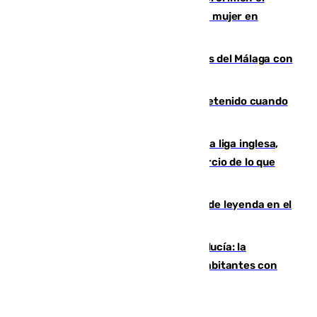
hombre en prisión por asesinato de una mujer en
Benahavís
Juanpe vuelve a los entrenamientos del Málaga con
el grupo de manera progresiva
Mata a su expareja en Murcia y es detenido cuando
huía hacia Granada
El Boreham Wood, equipo de la quinta liga inglesa,
rechaza una oferta equivalente a un tercio de lo que
vale el club por un jugador
La familia Hernangómez: un legado de leyenda en el
mundo del baloncesto
Nuevo récord de población en Andalucía: la
comunidad supera los 8,7 millones de habitantes con
una alta tasa de extranjeros