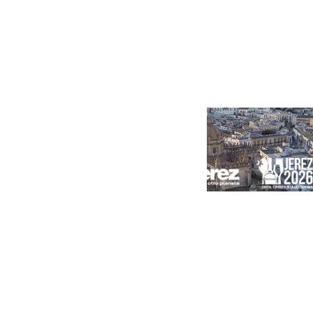
Portada
Andalucía
Sevilla
Málaga
Granada