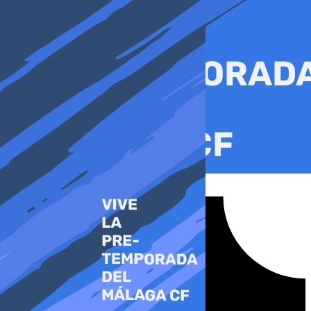
Ir
al
contenido
Tiktok