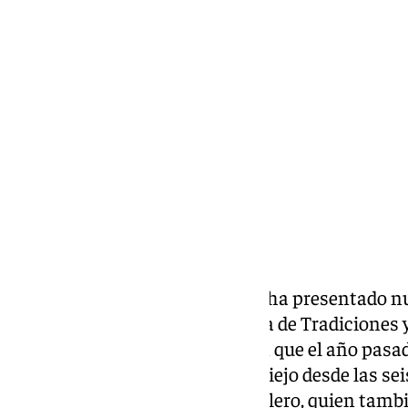
María Rosales
miércoles, 4 diciembre 2024, 15:39
Compartir:
El Ayuntamiento de Antequera ha presentado nu
Navidad organizadas por el Área de Tradiciones
las que destaca el Pequecotillón que el año pasad
día 28 de diciembre en el Coso Viejo desde las sei
recordado la concejal, Elena Melero, quien tamb