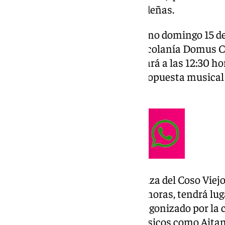
eventos para estas fiestas navideñas.
El programa arrancará el próximo domingo 15 de
‘Lvcis Carmina’, a cargo de la Escolanía Domus C
Becerra. El evento, que comenzará a las 12:30 hor
San Francisco y ofrecerá una propuesta musical 
arte coral.
El sábado 21 de diciembre, la Plaza del Coso Viejo
Navidad Flamenca’. A las 18:00 horas, tendrá 
Navideña, un espectáculo protagonizado por la 
destacado elenco de voces y músicos como Aitan