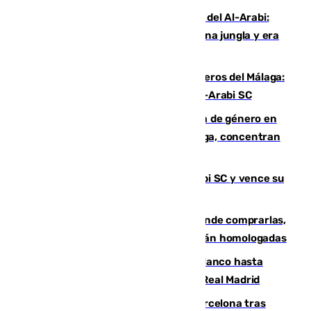
Juanfran Funes, sobre el duro juego del Al-Arabi:
“Por momentos nos hemos metido en una jungla y era
hasta peligroso”
Ya se han estrenado los tres delanteros del Málaga:
Eneko Jauregui, bigoleador contra el Al-Arabi SC
35 mujeres asesinadas por violencia de género en
España en este 2026: Andalucía y Málaga, concentran
el foco de la tragedia
El Málaga es muy superior al Al-Arabi SC y vence su
primer encuentro de pretemporada
Gafas para el eclipse solar 2026: dónde comprarlas,
dónde conseguirlas y cómo saber si están homologadas
Vinícius Júnior seguirá vestido de blanco hasta
2032 tras cerrar su renovación con el Real Madrid
Rodrigo negocia su fichaje por el Barcelona tras