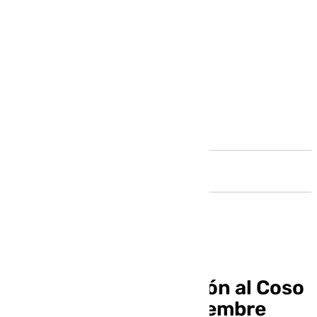
Andalucía
Vuelve el Pequecotillón al Coso
Viejo el día 28 de diciembre