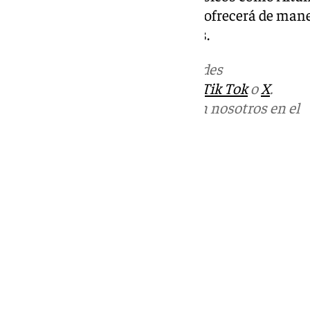
Carlos Haro. Durante la cita, se ofrecerá de mane
dulces para todos los asistentes.
Más noticias de
101TV
en las redes
sociales:
Instagram
,
Facebook
,
Tik Tok
o
X
.
Puedes ponerte en contacto con nosotros en el
correo
informativos@101tv.es
Tags:
Últimas noticias