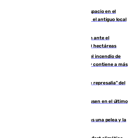
Las marca internacionales ganan espacio en el
Centro de Málaga: La Tagliatella abre en el antiguo local
de Vox Sports Bar
Moreno pide extremar la precaución ante el
incendio de Niebla, que supera las 4.000 hectáreas
340 personas más desalojadas por el incendio de
Niebla, que mantiene a 410 evacuadas y contiene a más
de 500 efectivos trabajando
Italia responde ante las "medidas de represalia" del
Gobierno de Sánchez
El Sevilla se desinfla ante el Leverkusen en el último
ensayo (1-2)
Tensión en la prisión de Alhaurín tras una pelea y la
incautación de un punzón