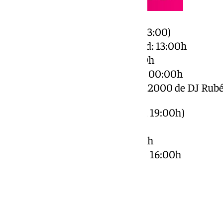
Sábado, 26 de octubre (12:00 a 03:00)
– Concierto de Zayas Cover Band: 13:00h
– Concierto de Mami Curl: 17:00h
– Concierto de Los Lolipoppers: 00:00h
– Sesión de música de los 80,90,2000 de DJ Ru
Domingo, 27 de octubre (12:00 a 19:00h)
– Torneo de futbolín: 12:30h
– Cata privada de cerveza: 13:00h
– Concierto de Joker Rock Band: 16:00h