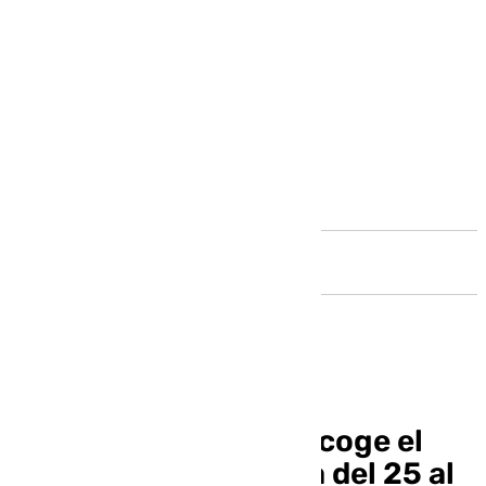
Andalucía
Alhaurín de la Torre acoge el
Festival de la Cerveza del 25 al