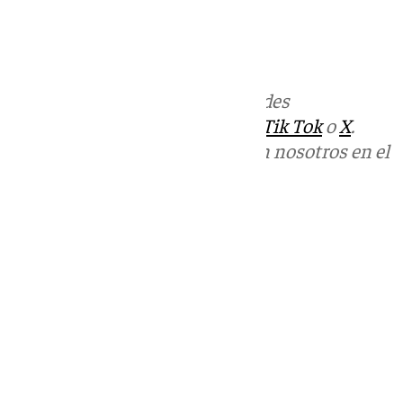
Más noticias de
101TV
en las redes
sociales:
Instagram
,
Facebook
,
Tik Tok
o
X
.
Puedes ponerte en contacto con nosotros en el
correo
informativos@101tv.es
Tags:
Últimas noticias