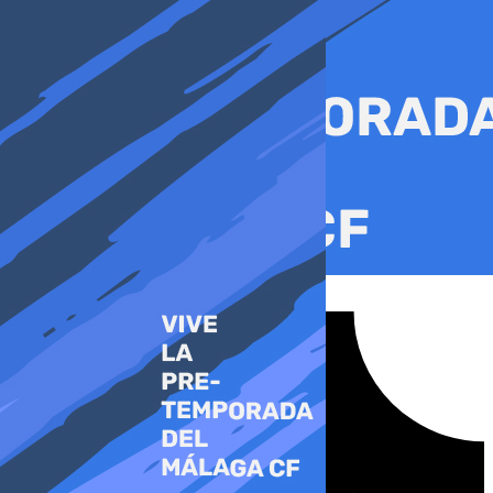
Ir
al
contenido
Tiktok