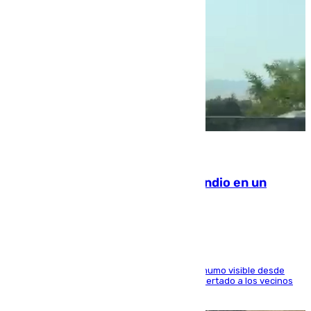
08.08.2026
Los Bomberos combaten un incendio en un
paraje de Granada
El fuego ha levantado una densa columna de humo visible desde
distintos puntos del Área Metropolitana y ha alertado a los vecinos
de la capital