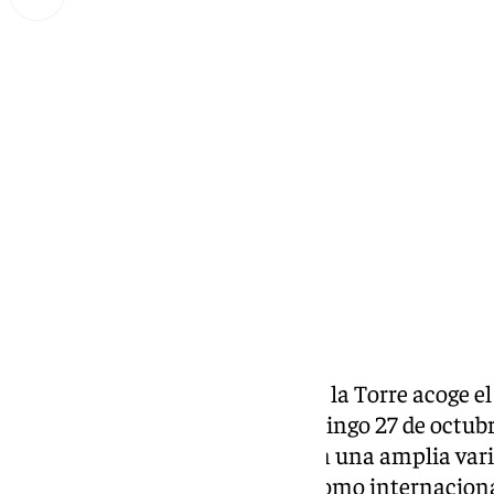
Miguel Alfonso
miércoles, 23 octubre 2024, 17:57
Compartir:
Este fin de semana, Alhaurín de la Torre acoge e
‘Festibeer’,
del viernes 25 al domingo 27 de octubr
en el Recinto Ferial, contará con una amplia var
artesanales tanto nacionales como internaciona