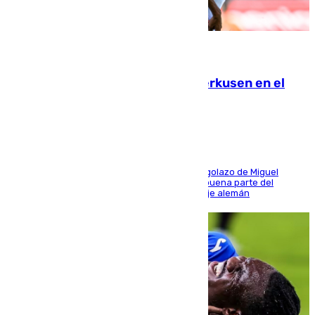
08.08.2026
El Sevilla se desinfla ante el Leverkusen en el
último ensayo (1-2)
El conjunto de Luis García se adelantó con un golazo de Miguel
Sierra y ofreció buenas sensaciones durante buena parte del
encuentro, pero acabó cediendo ante el empuje alemán