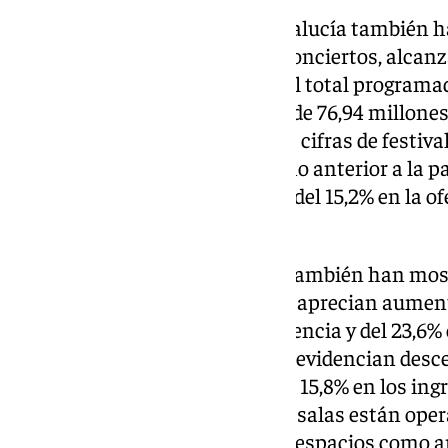
De acuerdo con el informe, Andalucía también 
crecimiento en la cantidad de conciertos, alcan
2023, lo que equivale al 22,1% del total program
entradas generó unos ingresos de 76,94 millones
13,4% del total nacional. Con las cifras de festiv
superan los alcanzados en el año anterior a la 
2019, se observan incrementos del 15,2% en la ofe
recaudación.
Los datos de la música clásica también han mos
Comparando 2023 con 2022, se aprecian aumento
conciertos, del 39,4% en la asistencia y del 23,6
en la comparación con 2019, se evidencian desce
el número de espectadores y del 15,8% en los in
se indica que, a pesar de que las salas están oper
el público no ha regresado a los espacios como 