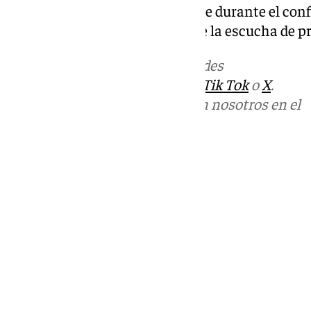
fenómeno que tuvo un gran auge durante el confi
de la radio, a la consolidación de la escucha de 
Más noticias de
101TV
en las redes
sociales:
Instagram
,
Facebook
,
Tik Tok
o
X
.
Puedes ponerte en contacto con nosotros en el
correo
informativos@101tv.es
Tags:
Últimas noticias