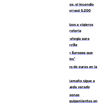
Un mes de la tragedia de Los Gallardos, el incendio
que acabó con la vida de 14 personas y arrasó 5.200
hectáreas
España establece controles fronterizos a viajeros
procedentes de Italia por la presión migratoria
El Ayuntamiento desarrolla una estrategia para
recuperar la identidad patrimonial de Sevilla
España e Italia garantizan a la Unión Europea que
sus controles fronterizos son "temporales"
Sevilla ha invertido más de 6 millones de euros en la
transformación de su casco histórico
Susto en Marbella: un atún de gran tamaño sigue a
un bañista hasta la orilla de la playa y queda varado
Emvisesa refuerza la atención a personas
vulnerables con cesión de viviendas y equipamientos en