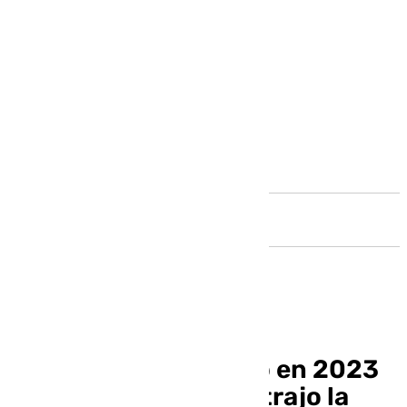
Andalucía
Andalucía se destacó en 2023
como la región que atrajo la