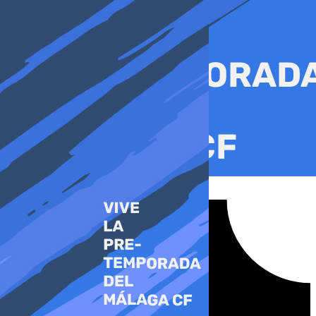
Ir
al
contenido
Tiktok