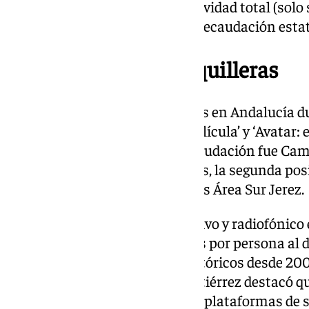
corresponden al 18,2% de la actividad total (solo
de la asistencia y el 14,8% de la recaudación estat
Las películas más taquilleras
Entre las películas más exitosas en Andalucía 
‘Barbie’, ‘Super Mario Bros: la película’ y ‘Avatar: 
el filme español con mayor recaudación fue Cam
pantallas con más espectadores, la segunda pos
específicamente en Yelmo Cines Área Sur Jerez.
Las medias de consumo televisivo y radiofónico
alcanzaron los 185 y 87 minutos por persona al 
acercándose a los mínimos históricos desde 200
la mesa informativa, Rubén Gutiérrez destacó que
creciente presencia de diversas plataformas de 