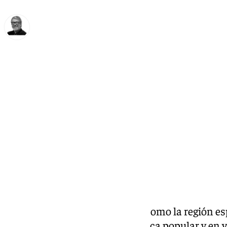
Francisco Marmolejo
martes, 3 diciembre 2024, 17:34
Compartir:
En 2023, Andalucía se destacó como la región e
asistentes a
conciertos
de música popular y en 