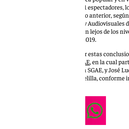
impresionante cifra de 4.924.191 espectadores, 
13,3% en comparación con el año anterior, según
las Artes Escénicas, Musicales y Audiovisuales 
embargo, dichas cifras aún están lejos de los n
registró un 8,1% menos que en 2019.
Este martes, se dieron a conocer estas conclus
informativa en la sede de la
SGAE
, en la cual pa
director general de la Fundación SGAE, y José L
Andalucía, Canarias, Ceuta y Melilla, conforme 
comunicado.