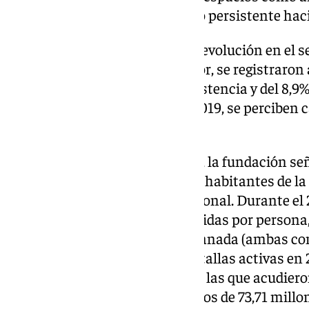
principalmente debido al miedo persistente haci
El Anuario también indica una evolución en el se
comparación con el año anterior, se registraro
de funciones, del 17,3% en la asistencia y del 8,
al contrastar estos datos con 2019, se perciben ca
respectivamente.
Respecto al ámbito audiovisual, la fundación s
«algunas particularidades». Los habitantes de la
comparación con la media nacional. Durante el 
promedio de 1,44 entradas vendidas por persona,
(1,68), Málaga (1,66), Sevilla y Granada (ambas co
total, había 115 cines y 640 pantallas activas en 
proyectaron 606.112 sesiones, a las que acudier
espectadores, generando ingresos de 73,71 millon