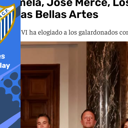
Camela, José Mercé, Los
en las Bellas Artes
Felipe VI ha elogiado a los galardonados co