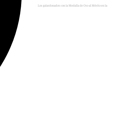
Los galardonados con la Medalla de Oro al Mérito en las Bellas Artes.
101TV