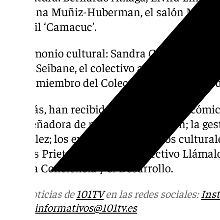
Angelina Muñiz-Huberman, el salón Manga B
infantil ‘Camacuc’.
-Patrimonio cultural: Sandra Gamarra, Cris
Sousa Seibane, el colectivo artístico Cabell
Olmo, miembro del Colectivo Estampa Popu
Además, han recibido la distinción la cómi
la diseñadora de moda Juana Martín; la ges
González; los expertos en derechos cultura
y Jesús Prieto de Pedro; el Colectivo Llámal
para la Conciencia y el Desarrollo.
Más noticias de
101TV
en las redes sociales:
Ins
correo
informativos@101tv.es