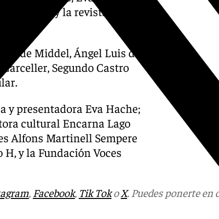
arcelona y la revista
tina de Middel, Ángel Luis de
o/Carceller, Segundo Castro
lar.
ca y presentadora Eva Hache;
tora cultural Encarna Lago
les Alfons Martinell Sempere
o H, y la Fundación Voces
tagram
,
Facebook
,
Tik Tok
o
X
. Puedes ponerte en 