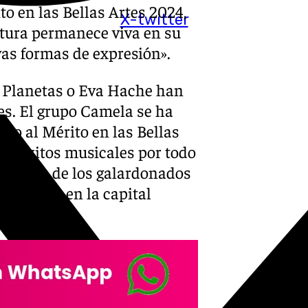
o en las Bellas Artes 2024,
X-twitter
ltura permanece viva en su
as formas de expresión».
s Planetas o Eva Hache han
tes. El grupo Camela se ha
Oro al Mérito en las Bellas
us éxitos musicales por todo
ido otro de los galardonados
e España en la capital