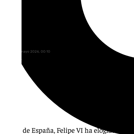
101 TV
jueves, 28 mayo 2026, 00:10
Compartir:
El Rey de España, Felipe VI ha elogiado este