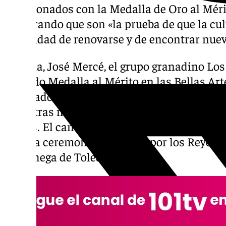
galardonados con la Medalla de Oro al Mérit
asegurando que son «la prueba de que la cu
capacidad de renovarse y de encontrar nuev
Camela, José Mercé, el grupo granadino Lo
recibido Medalla al Mérito en las Bellas Ar
mostrado radiante de recibir la Medalla de 
Artes tras más de treinta años sembrando s
el país. El cantaor jerezano José Mercé ha s
en esta ceremonia presidida por los Reyes d
manchega de Toledo.