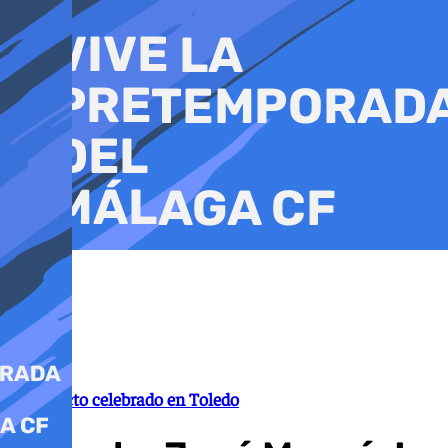
Ir
al
contenido
En un acto celebrado en Toledo