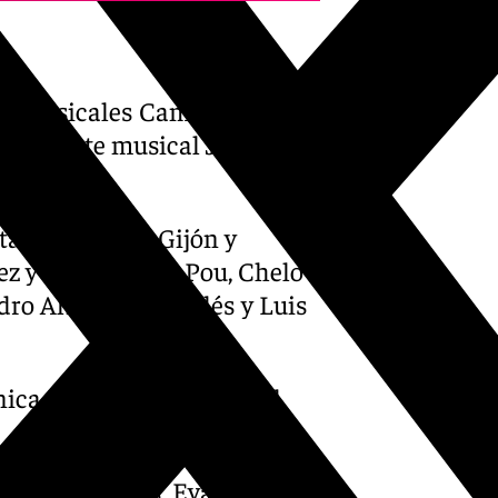
pos musicales Camela y Los
resentante musical José
Aitana Sánchez-Gijón y
z y Josep María Pou, Chelo
dro Albiol, Ana Vallés y Luis
nica Rodríguez Runde y el
Antònia Vicens, Eva Baltasar,