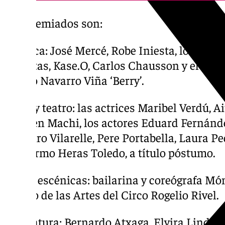
Los premiados son:
-Música: José Mercé, Robe Iniesta, los gru
Planetas, Kase.O, Carlos Chausson y el rep
Emilio Navarro Viña ‘Berry’.
-Cine y teatro: las actrices Maribel Verdú, 
Carmen Machi, los actores Eduard Fernánde
Loureiro Vilarelle, Pere Portabella, Laura Pe
Guillermo Heras Toledo, a título póstumo.
-Artes escénicas: bailarina y coreógrafa Mó
Centro de las Artes del Circo Rogelio Rivel.
-Literatura: Bernardo Atxaga, Elvira Lindo, 