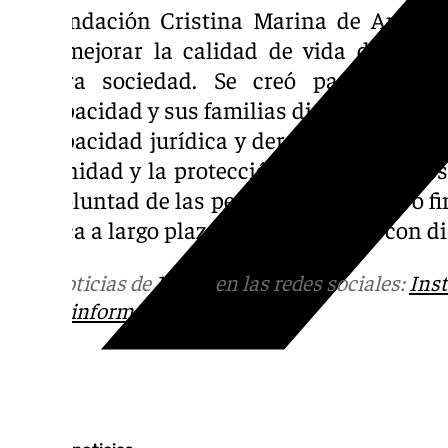
La Fundación Cristina Marina de Anteque
para mejorar la calidad de vida de las 
nuestra sociedad. Se creó para garant
discapacidad y sus familias dispongan de a
su capacidad jurídica y derechos. Sus acci
la dignidad y la protección de los derecho
a la voluntad de las personas. Su objetivo 
jurídica a largo plazo de las personas con d
Más noticias de
101TV
en las redes sociales:
Ins
correo
informativos@101tv.es
Tags: