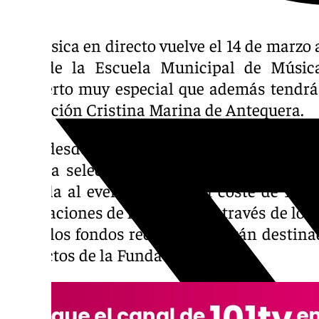
La música en directo vuelve el 14 de marzo
Folk de la Escuela Municipal de Músic
concierto muy especial que además tendrá u
Fundación Cristina Marina de Antequera.
Será desde las 20:30 horas y entre el r
variada selección de músicas tradicionale
entrada al evento tendrá un coste de 10€, 
instalaciones de la EMMA y a través de los 
todos los fondos recaudados serán destina
proyectos de la Fundación.