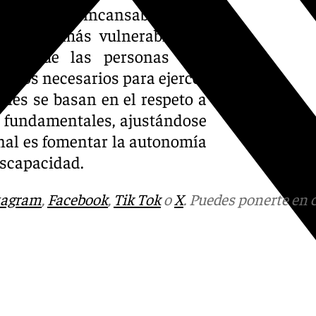
ra trabaja incansablemente
personas más vulnerables de
izar que las personas con
poyos necesarios para ejercer
ones se basan en el respeto a
s fundamentales, ajustándose
final es fomentar la autonomía
iscapacidad.
tagram
,
Facebook
,
Tik Tok
o
X
. Puedes ponerte en 