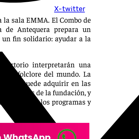
X-twitter
 a la sala EMMA. El Combo de
a de Antequera prepara un
n fin solidario: ayudar a la
epertorio interpretarán una
s del folclore del mundo. La
que se puede adquirir en las
voluntarios de la fundación, y
dos a apoyar los programas y