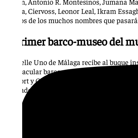
O’Ryan, Antonio R. Montesinos, Jumana M
Espada, Ciervoss, Leonor Leal, Ikram Essag
algunos de los muchos nombres que pasarán
El primer barco-museo del 
El Muelle Uno de Málaga recibe al buque ins
espectacular barco-museo de 47 metros de e
Beaufort y Guillaume Verdier y cuyas velas 
unificador con el diseño de la artista Laure
De 2024 a 2026, el catamarán navega por e
escala en diferentes puertos, lugares de int
excelencia, con el propósito de tejer redes 
diálogo a gran escala sobre nuestras soci