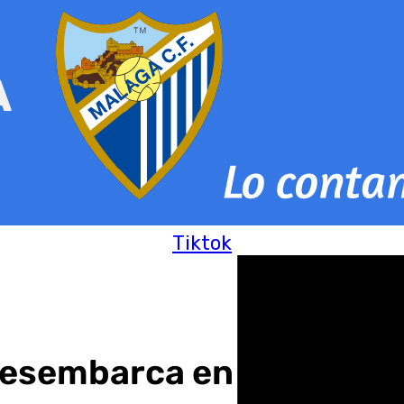
Tiktok
 desembarca en Málaga co