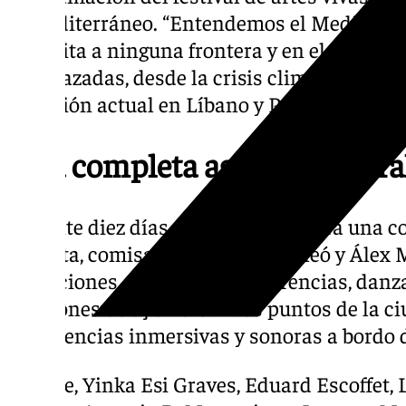
el Mediterráneo. “Entendemos el Mediterrá
se limita a ninguna frontera y en el que tod
entrelazadas, desde la crisis climática, hast
situación actual en Líbano y Palestina”.
Una completa agenda cultural
Durante diez días, el festival ofrecerá una
gratuita, comisariada por Rosa Lleó y Álex 
actuaciones, conciertos, conferencias, danz
y sesiones de dj en distintos puntos de la 
experiencias inmersivas y sonoras a bordo 
Perrate, Yinka Esi Graves, Eduard Escoffet, 