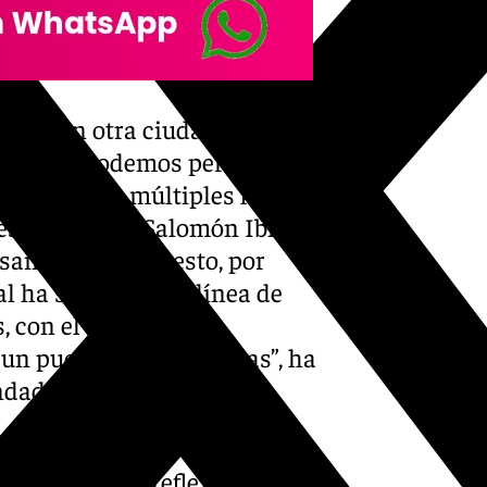
ñado con otra ciudad para
enturas. Podemos percibir esa
avés de las múltiples figuras
esde el poeta Salomón Ibn
sando, por supuesto, por
l ha seguido esta línea de
, con el propósito de
 un puente entre culturas”, ha
ndador de Art Explora.
 ha declarado que la
tende ser una reflexión sobre