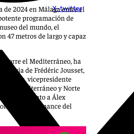
la de 2024 en Málaga entre el
X-twitter
a potente programación de
-museo del mundo, el
n 47 metros de largo y capaz
e recorre el Mediterráneo, ha
esencia de Frédéric Jousset,
Serasols, vicepresidente
beria, Mediterráneo y Norte
a española junto a Álex
con una performance del