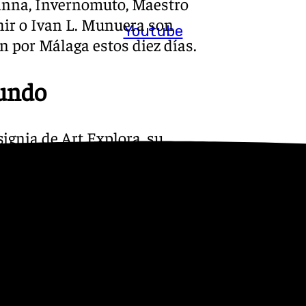
anna, Invernomuto, Maestro
hir o Ivan L. Munuera son
Youtube
 por Málaga estos diez días.
mundo
ignia de Art Explora, su
slora, diseñado por Axel de
llevan un mensaje universal y
 Prouvost.
l Mediterráneo haciendo
ercambio cultural por
entre culturas y promover un
edades contemporáneas.