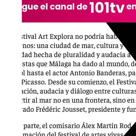
“El Festival Art Explora no podría haber so
recibirnos: una ciudad de mar, cultura y av
identidad hecha de pluralidad y audacia a tr
de artistas que Málaga ha dado al mundo, d
Gabirol hasta el actor Antonio Banderas, pa
Pablo Picasso. Desde su comienzo, el Festiva
innovación, audacia y diálogo entre culturas
convertir al mar no en una frontera, sino en
asegurado Frédéric Jousset, presidente y fu
Por su parte, el comisario Álex Martín Rod.
programación del festival de artes vivas pre