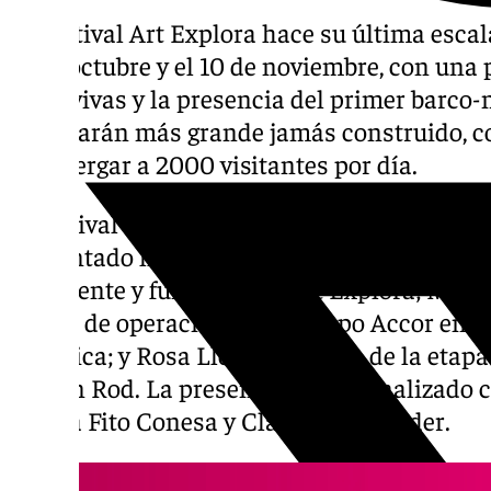
El Festival Art Explora hace su última esca
31 de octubre y el 10 de noviembre, con un
artes vivas y la presencia del primer barco
catamarán más grande jamás construido, co
de albergar a 2000 visitantes por día.
El festival cultural itinerante y gratuito qu
presentado hoy su escala española con la pr
presidente y fundador de Art Explora; Marc 
senior de operaciones del Grupo Accor en I
de África; y Rosa Lleó, comisaria de la etap
Martín Rod. La presentación ha finalizado 
artista Fito Conesa y Claudia Schneider.