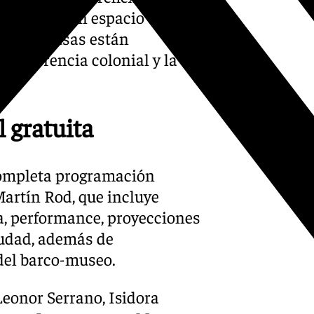
neo como un espacio que no
as las causas están
a la herencia colonial y la
 gratuita
 completa programación
Martín Rod, que incluye
a, performance, proyecciones
ciudad, además de
del barco-museo.
Leonor Serrano, Isidora