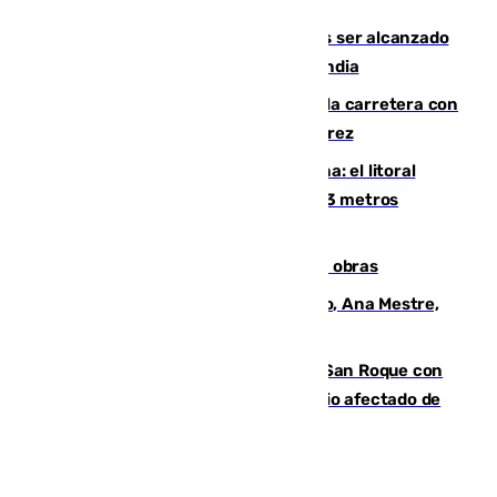
Habichuela
Un futbolista de 24 años muere tras ser alcanzado
por un rayo durante un partido en Tailandia
Muere un conductor tras salirse de la carretera con
su turismo en la A-480 a la altura de Jerez
Julio supera a junio en basura marina: el litoral
occidental malagueño recoge más de 33 metros
cúbicos de residuos
El Cádiz se afila ante un Granada en obras
La nueva presidenta del Parlamento, Ana Mestre,
hace parada institucional en Cádiz
Estabilizado el incendio forestal de San Roque con
19 familias aún desalojadas y un domicilio afectado de
gravedad