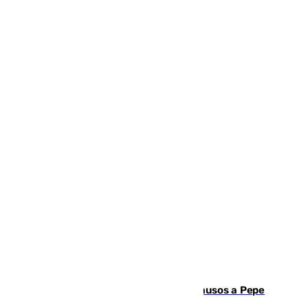
Granada despide con lágrimas y aplausos a Pepe