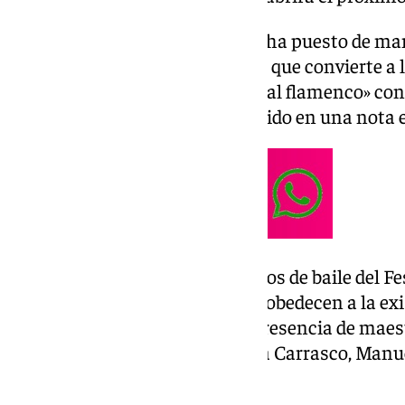
El área formativa del certamen ha puesto de ma
internacional» de esta muestra, que convierte a 
auténtica aldea global en torno al flamenco» c
los continentes, según ha recogido en una nota
El creciente interés por los cursos de baile del Fes
ciudad de alumnos extranjeros obedecen a la exi
estilos y nivel académico, y la presencia de ma
artistas en activo, como Rafaela Carrasco, Manu
Olga Pericet.