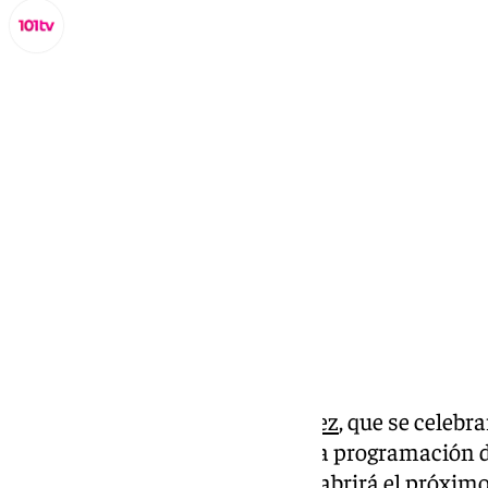
Lynx Devs
miércoles, 11 septiembre 2024, 10:02
Compartir:
La 29 edición del
Festival de Jerez
, que se celebra
marzo de 2025, ha presentado la programación d
cuyo plazo de matriculación se abrirá el próximo