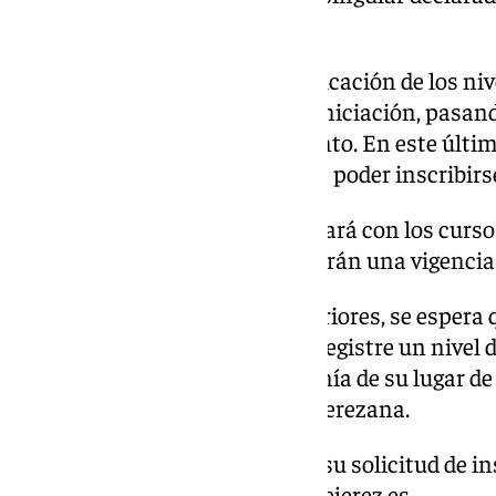
Humanidad por la Unesco.
El certamen ofrece una diversificación de los ni
grupos diferenciados, desde la iniciación, pasan
avanzados y el perfeccionamiento. En este último
conocimientos suficientes para poder inscribirs
El programa de cursos se ampliará con los curso
duración y los talleres, que tendrán una vigencia
En sintonía con ediciones anteriores, se espera 
formativa del Festival de Jerez registre un nive
con alumnos que, pese a la lejanía de su lugar d
año una fidelidad a la muestra jerezana.
Los interesados pueden enviar su solicitud de in
de la página web
www.festivaldejerez.es
.