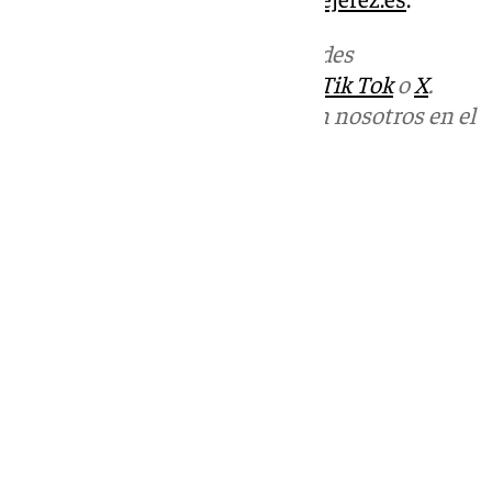
Más noticias de
101TV
en las redes
sociales:
Instagram
,
Facebook
,
Tik Tok
o
X
.
Puedes ponerte en contacto con nosotros en el
correo
informativos@101tv.es
Tags:
Últimas noticias