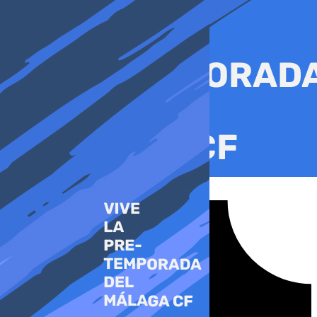
Ir
al
contenido
Tiktok