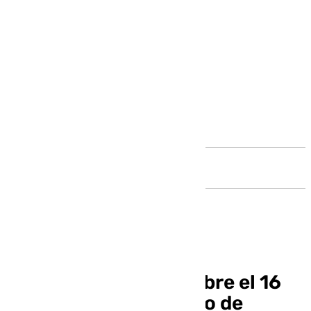
Andalucía
El Festival de Jerez abre el 16
de septiembre el plazo de