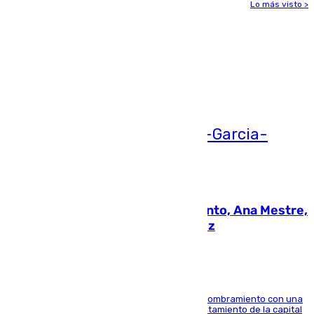
Lo más visto >
Más noticias
Ver más >
05.08.2026
La nueva presidenta del Parlamento, Ana Mestre,
hace parada institucional en Cádiz
Ana Mestre estrena su agenda oficial tras su nombramiento con una
doble visita a la Diputación Provincial y al Ayuntamiento de la capital