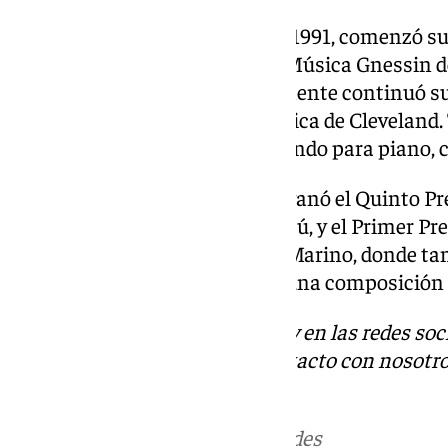
Nacido en Nizhni Nóvgorod en 1991, comenzó su
años. Ingresó en la Escuela de Música Gnessin
Tatiana Zelikman, y posteriormente continuó su
Babayan en el Instituto de Música de Cleveland
composición, y sigue componiendo para piano, 
A los 17 años de edad, Trífonov ganó el Quinto P
Internacional Scriabin en Moscú, y el Primer Pre
Internacional de Piano de San Marino, donde tam
por la mejor interpretación de una composición 
Descubre más noticias de 101Tv en las redes soc
Tok
o
X
. Puedes ponerte en contacto con nosotro
informativos@101tv.es
Más noticias de
101TV
en las redes