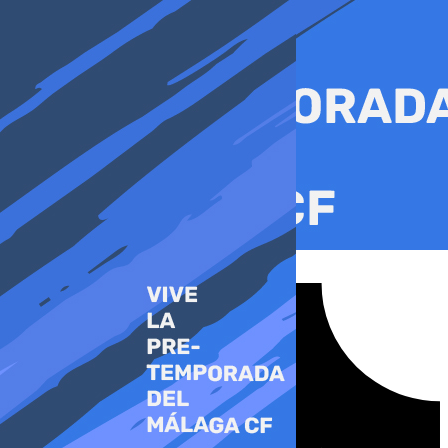
Ir
al
contenido
Tiktok