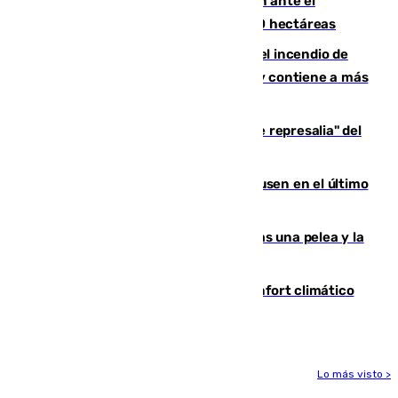
Moreno pide extremar la precaución ante el
incendio de Niebla, que supera las 4.000 hectáreas
340 personas más desalojadas por el incendio de
Niebla, que mantiene a 410 evacuadas y contiene a más
de 500 efectivos trabajando
Italia responde ante las "medidas de represalia" del
Gobierno de Sánchez
El Sevilla se desinfla ante el Leverkusen en el último
ensayo (1-2)
Tensión en la prisión de Alhaurín tras una pelea y la
incautación de un punzón
Málaga contabiliza 148 zonas de confort climático
para enfrentar las altas temperaturas
Lo más visto >