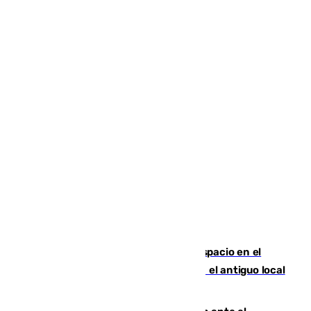
Las marca internacionales ganan espacio en el
Centro de Málaga: La Tagliatella abre en el antiguo local
de Vox Sports Bar