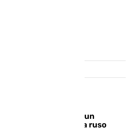
Andalucía
El Maestranza acoge un
concierto del pianista ruso