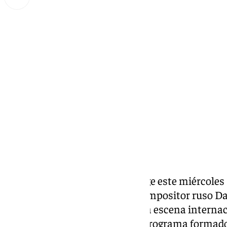
Lynx Devs
lunes, 10 febrero 2025, 12:31
Compartir:
El
Teatro de la Maestranza
acoge este miércoles 1
Gran Selección, al pianista y compositor ruso D
uno de los grandes solistas de la escena interna
para ofrecer un recital con un programa formado 