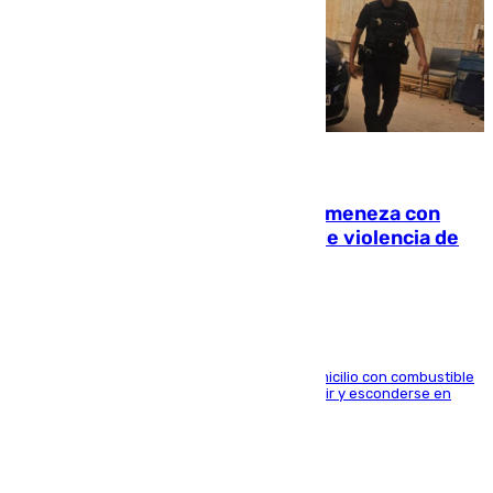
08.08.2026
Retiene a su mujer en su casa y ameneza con
quemar la vivienda: nuevo caso de violencia de
género en Málaga
El arrestado, de 54 años, habría rociado el domicilio con combustible
y habría impedido salir a la víctima antes de huir y esconderse en
una casa cercana