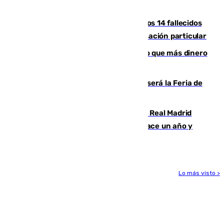
Feria de Málaga
La Justicia ofrece a las familias de los 14 fallecidos
en el incendio de Los Gallardos ser acusación particular
Juanlu Sánchez, el sexto canterano que más dinero
deja en las arcas del Sevilla
Talleres, escape room y música: así será la Feria de
la Juventud Cofrade de Málaga
El fichaje más caro de la historia del Real Madrid
costaba 105 millones de euros menos hace un año y
jugaba en Leganés
Lo más visto >
Más noticias