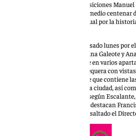
puede visitar en la Sala de Exposiciones Manuel
Antequera y que recoge más de medio centenar de
las que realizar un recorrido visual por la histor
XVI y XX.
La muestra, inaugurada este pasado lunes por el
Barón, los concejales, José Medina Galeote y Ana 
Museo, José Escalante, se divide en varios apart
los paisajes de la ciudad de Antequera con vista
épocas y, por otro, hay una parte que contiene l
imágenes de pasión y gloria de la ciudad, así co
muestra se completa también, según Escalante, 
ilustres». «Entre los grabadores, destacan Franci
Arnoldo Van Westerhout», ha resaltado el Direct