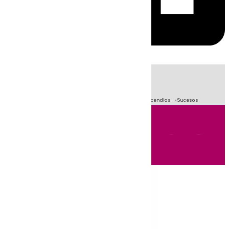
HOY
|
Fútbol
Primera División
Crisis Migratoria en Ceuta
Incendios
Sucesos
Andalucía