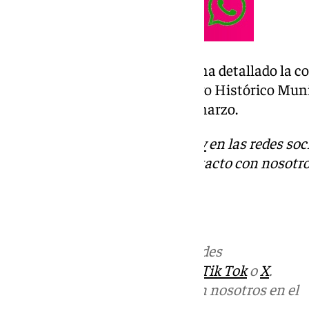
Todos estos ejemplares, según ha detallado la c
de los propios fondos del Archivo Histórico Mun
visitar hasta el próximo 30 de marzo.
Descubre más noticias de
101Tv
en las redes soc
Tok
o
X
. Puedes ponerte en contacto con nosotro
antequera@101television.com
Más noticias de
101TV
en las redes
sociales:
Instagram
,
Facebook
,
Tik Tok
o
X
.
Puedes ponerte en contacto con nosotros en el
correo
informativos@101tv.es