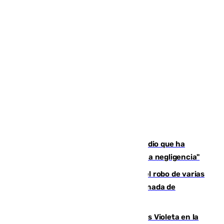
El acalde de Niebla cree que el incendio que ha
afectado a dos aldeas se originó "por una negligencia"
Golpe cofrade en Jaén: investigan el robo de varias
joyas de la Virgen de la Fuensanta Coronada de
Alcaudete
Con Málaga exige duplicar los Puntos Violeta en la