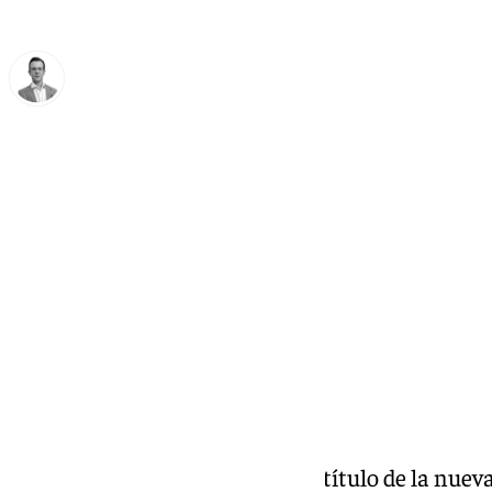
Antonio J. Palomo
martes, 25 febrero 2025, 13:42
Compartir:
‘De Grabados y Estampas’,
es el título de la nue