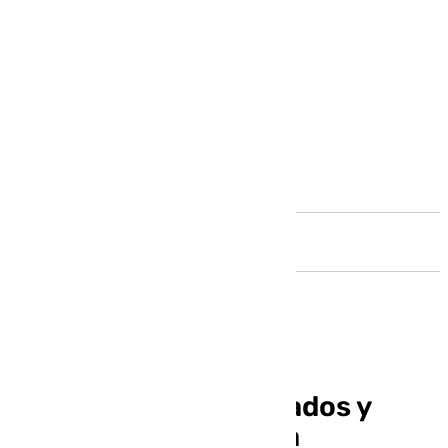
Andalucía
El MVCA acoge ‘Grabados y
Estampas’, una nueva