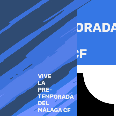
Ir
al
contenido
Tiktok