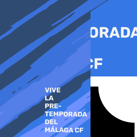
Ir
al
contenido
Tiktok