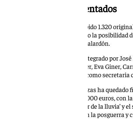
1.320 originales presentados
El Premio Planeta 2025 ha recibido 1.320 origina
un año en el que se ha habilitado la posibilidad d
de un formulario en la web del galardón.
El jurado de esta edición está integrado por Jos
Galán, Luz Gabás, Pere Gimferrer, Eva Giner, Ca
Editorial Planeta, Belén López, como secretaria 
La escritora gallega Ángela Banzas ha quedado f
2025, con una dotación de 200.000 euros, con la 
Presentada con el título ‘El color de la lluvia’ y 
historia de una mujer, nacida en la posguerra y c
Galicia rural.