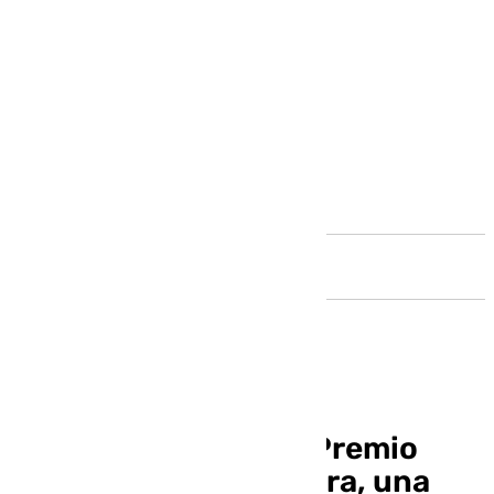
Andalucía
Juan del Val gana el Premio
Planeta 2025 con ‘Vera, una