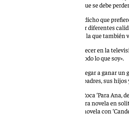
camino hacia la libertad, en el que se debe perde
El ganador del Planeta 2025 ha dicho que prefier
mejor, y ha dicho que considerar diferentes calida
respeto a la gente», esa gente de la que también v
Ha dicho que al margen de aparecer en la televisi
que escribo y a escribir le debo todo lo que soy».
Ha afirmado que es imposible llegar a ganar un g
ha agradecido a su editora, sus padres, sus hijos
El escritor firmó junto a Núria Roca ‘Para Ana, de
amor’, en 2017 publicó su primera novela en solit
recibió el Premio Primavera de novela con ‘Cande
‘Delparaíso’.