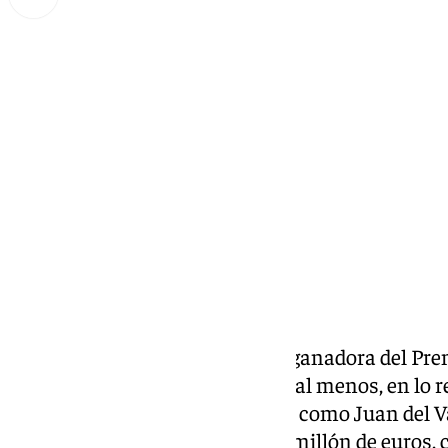
Miguel Alfonso
jueves, 16 octubre 2025, 10:38
Compartir:
En 2023 fue Sonsoles Onega la ganadora del Prem
premio de las letras españolas (al menos, en lo 
recaído en otro rostro televisivo como Juan del V
Premio Planeta, dotado con un millón de euros, c