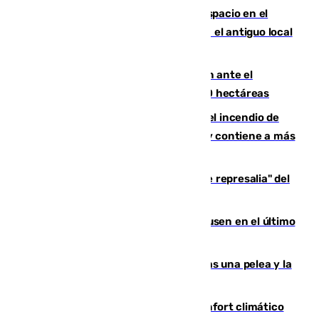
Las marca internacionales ganan espacio en el
Centro de Málaga: La Tagliatella abre en el antiguo local
de Vox Sports Bar
Moreno pide extremar la precaución ante el
incendio de Niebla, que supera las 4.000 hectáreas
340 personas más desalojadas por el incendio de
Niebla, que mantiene a 410 evacuadas y contiene a más
de 500 efectivos trabajando
Italia responde ante las "medidas de represalia" del
Gobierno de Sánchez
El Sevilla se desinfla ante el Leverkusen en el último
ensayo (1-2)
Tensión en la prisión de Alhaurín tras una pelea y la
incautación de un punzón
Málaga contabiliza 148 zonas de confort climático