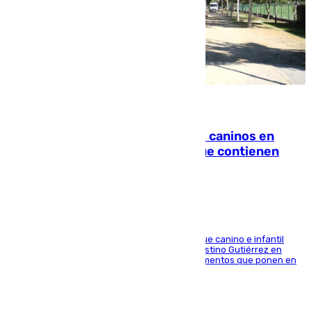
06.08.2026
Continúan los cierres de parques caninos en
Sevilla: se detectan alimentos que contienen
elementos peligrosos
En la tarde del 6 de agosto ha cerrado el parque canino e infantil
situado entre las calles Manuel Olivencia y Faustino Gutiérrez en
Sevilla Este tras detectarse alimentos con elementos que ponen en
peligro a perros y usuarios