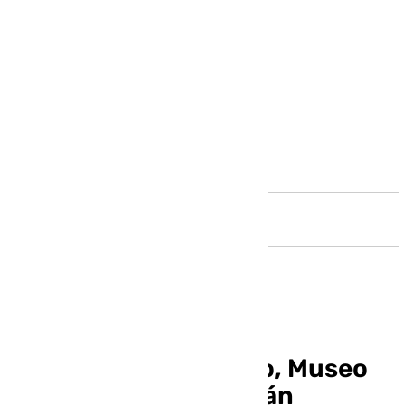
Andalucía
La Casa Natal Picasso, Museo
Ruso y Pompidou serán