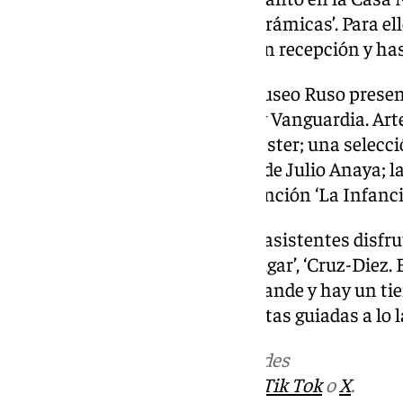
temporal ‘Picasso: Imágenes cerámicas’. Para el
inscripción 30 minutos antes en recepción y ha
Por su parte, la Colección del Museo Ruso presen
expositiva que incluye ‘Utopía y Vanguardia. Art
‘Ausentes’, de José Manuel Ballester; una selecci
José María Castañé; ‘Guernica’, de Julio Anaya; la
Pensando en Bucle’; y la intervención ‘La Infancia
Por último, en el Pompidou, los asistentes disfr
como ‘Place-ness. Habitar un lugar’, ‘Cruz-Diez. 
intervención ‘Hay un tiempo grande y hay un tie
Aquí contarán también con visitas guiadas a lo la
Más noticias de
101TV
en las redes
sociales:
Instagram
,
Facebook
,
Tik Tok
o
X
.