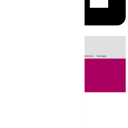
HOY
|
Fútbol
Primera División
Crisis Migratoria en Ceuta
Sucesos
LaLiga
Andalucía