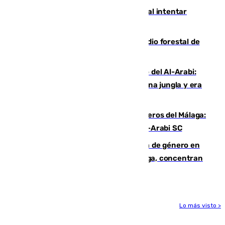
Ceuta suma 82 fallecidos en el mar al intentar
cruzar la frontera española
Huelva eleva a emergencia el incendio forestal de
Niebla
Juanfran Funes, sobre el duro juego del Al-Arabi:
“Por momentos nos hemos metido en una jungla y era
hasta peligroso”
Ya se han estrenado los tres delanteros del Málaga:
Eneko Jauregui, bigoleador contra el Al-Arabi SC
35 mujeres asesinadas por violencia de género en
España en este 2026: Andalucía y Málaga, concentran
el foco de la tragedia
Lo más visto >