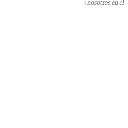
Puedes ponerte en contacto con nosotros en el
correo
informativos@101tv.es
Tags:
Últimas noticias