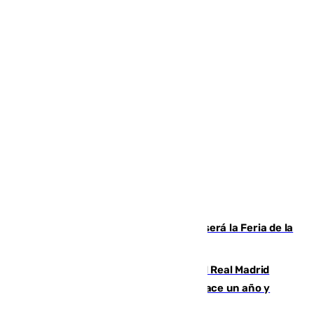
Talleres, escape room y música: así será la Feria de la
Juventud Cofrade de Málaga
El fichaje más caro de la historia del Real Madrid
costaba 105 millones de euros menos hace un año y
jugaba en Leganés