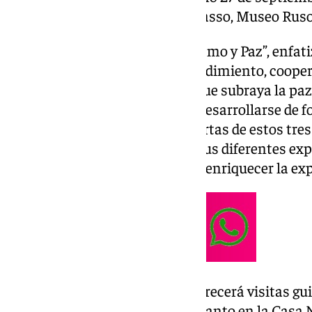
tres museos: La Casa Natal Picasso, Museo Rus
Esta edición, bajo el lema “Turismo y Paz”, enfat
turismo como puente de “entendimiento, coopera
entre las naciones”, al tiempo que subraya la p
para que las personas puedan desarrollarse de f
agencia. Con la apertura de puertas de estos tre
la oportunidad de disfrutar de sus diferentes exp
visitas guiadas, diseñadas para enriquecer la exp
El Museo Casa Natal Picasso ofrecerá visitas gui
y en español a las 18.00 horas, tanto en la Casa