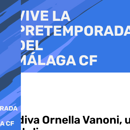
Ir
al
contenido
La diva Ornella Vanoni,