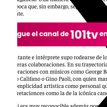
otra época que, sin embargo, seguía sonan
presente.
La cantante e intérprete supo rodearse de l
fructíferas colaboraciones. En su trayector
colaboraciones con músicos como George B
Franco Califano o Gino Paoli, con quien ma
una complicidad artística como personal qu
interpretacionces como la de la icónica canc
Vanoni era muy reconocible además por su ca