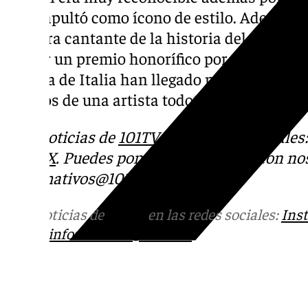
la catapultó como ícono de estilo. Además, e
primera cantante de la historia del festiva
recibir un premio honorífico por toda su carr
cultura de Italia han llegado numerosas mu
el adiós de una artista todoterreno.
Más noticias de
101TV
en las redes sociales
Tok
o
X
. Puedes ponerte en contacto con nos
informativos@101tv.es
Más noticias de
101TV
en las redes sociales:
Ins
correo
informativos@101tv.es
Tags: