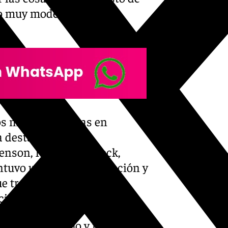
do muy moderno en el
os mejores artistas en
ia destacan sus
enson, Herbie Hancock,
ntuvo una estrecha relación y
e trasluce en
ión ‘Senza fine’.
bello pelirrojo y rizado que