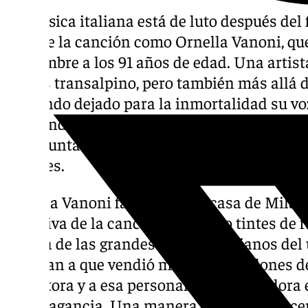
La música italiana está de luto después del
diva de la canción como Ornella Vanoni, qu
noviembre a los 91 años de edad. Una artist
el país transalpino, pero también más allá d
habiendo dejado para la inmortalidad su v
trascendido generaciones como ‘La Musica è F
‘L’Appuntamento’ o ‘Una Ragione di Più’. C
quilates.
Ornella Vanoni falleció en su casa de Milán 
esta diva de la canción ha tenido tintes de f
de una de las grandes artistas italianos del 
apuntan a que vendió más de 50 millones de
seductora y a esa personalidad arrolladora 
extravagancia. Una manera clásica de hacer 