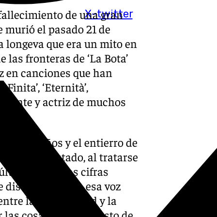
 fallecimiento de una gran
X-twitter
e murió el pasado 21 de
a longeva que era un mito en
e las fronteras de ‘La Bota’
oz en canciones que han
inita’, ‘Eternità’,
antante y actriz de muchos
a los 91 años y el entierro de
uneral del Estado, al tratarse
último siglo. Las cifras
 discos gracias a esa voz
entre la sensualidad y la
las cosas, con ese gusto de