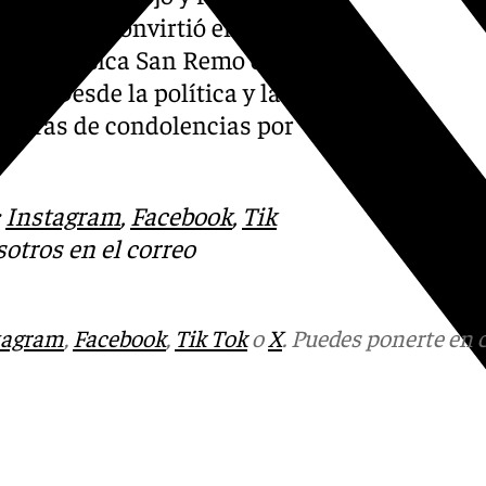
n 1999 se convirtió en la
l de la música San Remo en
era. Desde la política y la
estras de condolencias por
:
Instagram
,
Facebook
,
Tik
otros en el correo
tagram
,
Facebook
,
Tik Tok
o
X
. Puedes ponerte en 