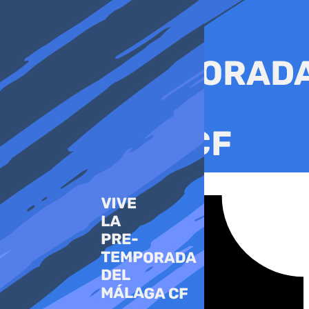
Ir
al
contenido
Tiktok