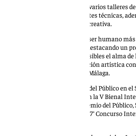
En sus comienzos participó en varios talleres de 
oportunidad de conocer diferentes técnicas, a
formación y explorar su faceta creativa.
En su obra capta la esencia del ser humano más al
pastel como técnica pictórica, destacando un p
mediante retratos que hacen visibles el alma de l
Además de su estrecha vinculación artística con 
única exposición individual en Málaga.
Entre sus logros está el Premio del Público en el
Périgord de 2018; fue finalista en la V Bienal Int
(ASPAS), de Oviedo, en 2020; Premio del Público, 5
París, en 2024; o finalista en el 17° Concurso In
Renewal Center), en 2025.