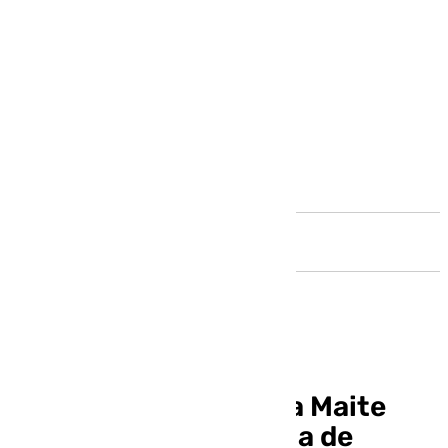
Andalucía
La pintora malagueña Maite
Rojas recibe la Medalla de