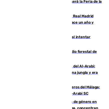
Talleres, escape room y música: así será la Feria de la
Juventud Cofrade de Málaga
El fichaje más caro de la historia del Real Madrid
costaba 105 millones de euros menos hace un año y
jugaba en Leganés
Ceuta suma 82 fallecidos en el mar al intentar
cruzar la frontera española
Huelva eleva a emergencia el incendio forestal de
Niebla
Juanfran Funes, sobre el duro juego del Al-Arabi:
“Por momentos nos hemos metido en una jungla y era
hasta peligroso”
Ya se han estrenado los tres delanteros del Málaga:
Eneko Jauregui, bigoleador contra el Al-Arabi SC
35 mujeres asesinadas por violencia de género en
España en este 2026: Andalucía y Málaga, concentran