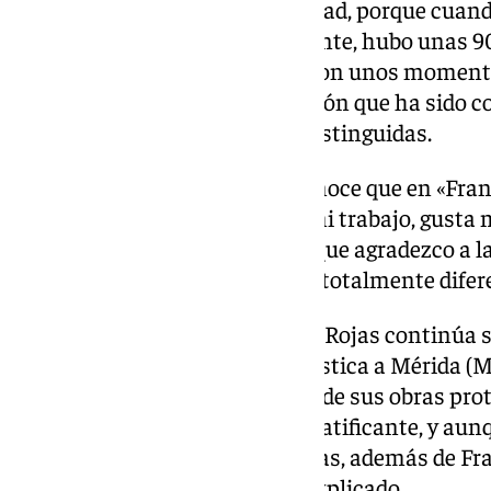
describirlo con palabras, la verdad, porque cuando 
por sí precioso, y entre tanta gente, hubo unas 
Estaba muy nerviosa, pero fueron unos momen
recuerda tras recibir este galardón que ha sido 
Bélgica, entre otras personas distinguidas.
Asimismo, Rojas también reconoce que en «Fran
asegura, «valoran muchísimo mi trabajo, gusta
de ello es este reconocimiento que agradezco a 
concepto importante del arte y totalmente difer
Entre toda esta vorágine, Maite Rojas continúa 
pintura con una residencia artística a Mérida (
tres meses con una galería, donde sus obras pr
diciembre. «Va a ser algo muy gratificante, y aun
Nueva York con una de mis obras, además de Fr
México es otro paso más», ha explicado.