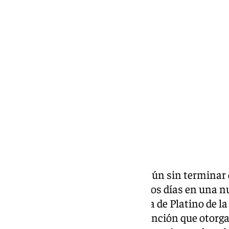
Manuel García
sábado, 18 octubre 2025, 08:57
Compartir:
Con una alegría desbordante y aún sin terminar d
malagueña
Maite Rojas vive estos días en una nu
en la capital francesa la Medalla de Platino de l
Letras de París, la más alta distinción que otorg