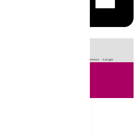
HOY
|
Fútbol
Primera División
Crisis Migratoria en Ceuta
Sucesos
LaLiga
Andalucía