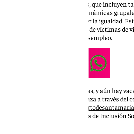
actividades lúdicas y educativas, que incluyen ta
juegos cooperativos, salidas y dinámicas grupales,
conciliación familiar y promover la igualdad. Es
familias monoparentales, hijos de víctimas de v
progenitores en situación de desempleo.
La ludoteca cuenta con 80 plazas, y aún hay vac
interesadas pueden solicitar plaza a través del c
elpuertocorresponsable@elpuertodesantamaria
subvencionado por la Consejería de Inclusión Soc
Ministerio de Igualdad.