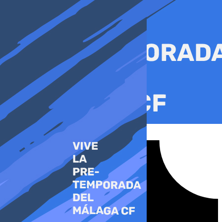
Ir
al
contenido
Tiktok