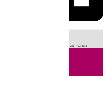
HOY
|
Fútbol
Primera División
Crisis Migratoria en Ceuta
LaLiga
Sucesos
Andalucía