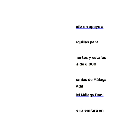
CIES NO moviliza a la provincia de Cádiz en apoyo a
la respuesta humanitaria de Ceuta
El mercado de Jerez refrigera sus taquillas para
facilitar las compras a sus visitantes
Detenida una pareja por presuntos hurtos y estafas
en Málaga tras ser descubiertos con más de 6.000
euros
Retrasos y cancelaciones en el Cercanías de Málaga
por una avería en la infraestructura de Adif
Isco, la nueva mascota del jugador del Málaga Dani
Lorenzo
El observatorio de Calar Alto de Almería emitirá en