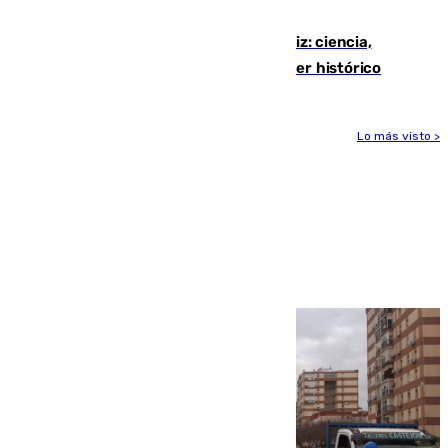
directo el eclipse solar del 12 de agosto
El «Trío de Eclipses» arranca en Cádiz: ciencia,
naturaleza y seguridad ante un atardecer histórico
Lo más visto >
Más noticias
Ver más >