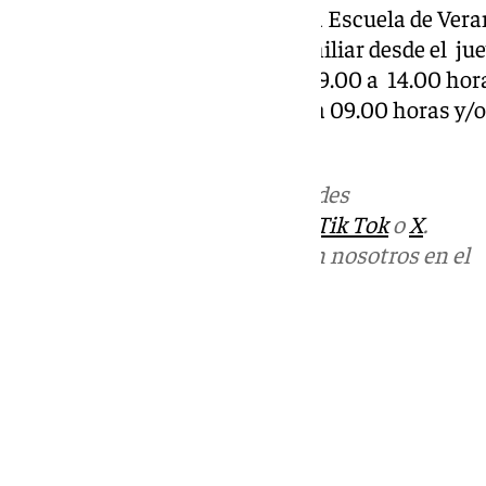
En verano se puso en marcha la Escuela de Vera
de fomentar la conciliación familiar desde el juev
septiembre con un horario de 09.00 a 14.00 horas
solicitar aula matinal de 07.30 a 09.00 horas y/
recogida de 14.00 a 15.00 horas.
Más noticias de
101TV
en las redes
sociales:
Instagram
,
Facebook
,
Tik Tok
o
X
.
Puedes ponerte en contacto con nosotros en el
correo
informativos@101tv.es
Tags:
Últimas noticias