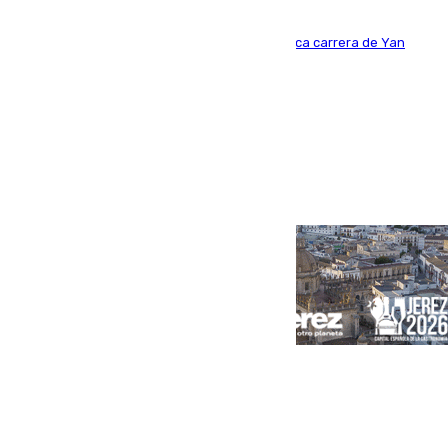
Del filial pepinero a récord absoluto: la meteórica carrera de Yan
Diomande en solo doce meses
Portada
Andalucía