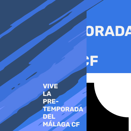
Ir
al
contenido
Tiktok