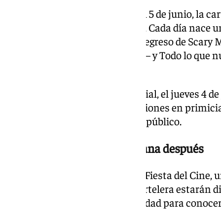
Para el día de la inauguración, el 5 de junio, la c
Man y los Masters del Universo, Cada día nace un
directora de La Infiltrada—, el regreso de Scar
fenómeno de culto de internet— y Todo lo que n
best seller de Alice Kellen.
El día anterior a la apertura oficial, el jueves 4 de
MK2 podrán visitar las instalaciones en primicia
inaugural antes que el resto del público.
La Fiesta del Cine, una semana después
Del 8 al 11 de junio se celebra la Fiesta del Cine,
en la que todos los títulos en cartelera estarán 
3,50 euros. Una buena oportunidad para conocer
coste reducido.