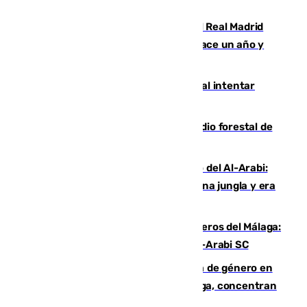
Juventud Cofrade de Málaga
El fichaje más caro de la historia del Real Madrid
costaba 105 millones de euros menos hace un año y
jugaba en Leganés
Ceuta suma 82 fallecidos en el mar al intentar
cruzar la frontera española
Huelva eleva a emergencia el incendio forestal de
Niebla
Juanfran Funes, sobre el duro juego del Al-Arabi:
“Por momentos nos hemos metido en una jungla y era
hasta peligroso”
Ya se han estrenado los tres delanteros del Málaga:
Eneko Jauregui, bigoleador contra el Al-Arabi SC
35 mujeres asesinadas por violencia de género en
España en este 2026: Andalucía y Málaga, concentran
el foco de la tragedia