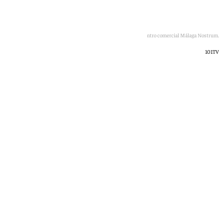
MK2 abre ese día las puertas de su nuevo complejo en el centro comercial Málaga Nostrum.
101TV
101 TV
martes, 26 mayo 2026, 07:33
Compartir: