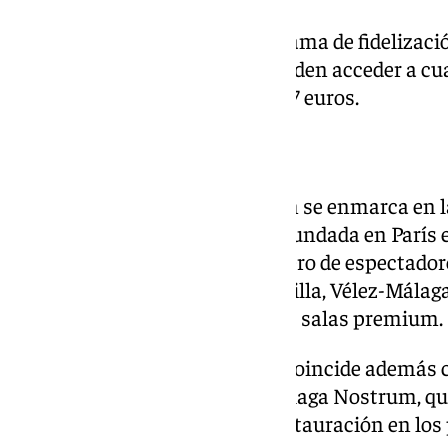
La empresa mantiene su programa de fidelización
con la que los espectadores pueden acceder a cua
la semana por un precio fijo de 7 euros.
Expansión en Andalucía
La apertura de Málaga Nostrum se enmarca en la
MK2 en Andalucía. La cadena, fundada en París e
actualmente la quinta en número de espectador
recientemente sus salas en Sevilla, Vélez-Málag
también inauguró sus primeras salas premium.
La llegada del nuevo complejo coincide además
del propio centro comercial Málaga Nostrum, que
nuevos establecimientos de restauración en los