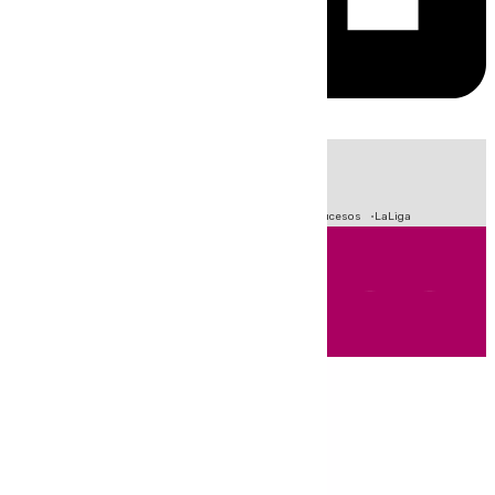
HOY
|
Fútbol
Primera División
Crisis Migratoria en Ceuta
Sucesos
LaLiga
Andalucía