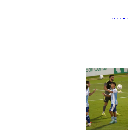
Lo más visto >
Más noticias
Ver más >