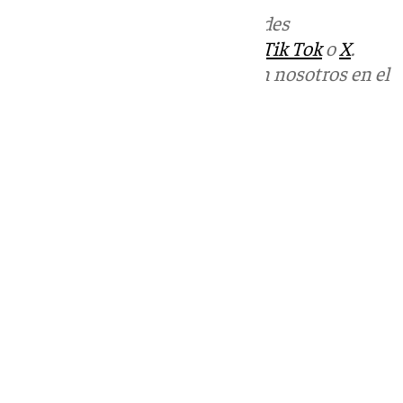
Más noticias de
101TV
en las redes
sociales:
Instagram
,
Facebook
,
Tik Tok
o
X
.
Puedes ponerte en contacto con nosotros en el
correo
informativos@101tv.es
Tags:
Cine
Últimas noticias