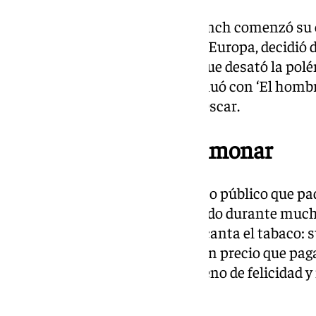
Nacido en Montana en 1946, Lynch comenzó su ca
expresionismo y tras viajar por Europa, decidió d
largometraje fue ‘Eraserhead’, que desató la pol
Stanley Kubrick. Su éxito continuó con ‘El hombr
obtuvo ocho nominaciones al Oscar.
Padecía enfisema pulmonar
El pasado verano, el director hizo público que p
tengo enfisema por haber fumado durante mucho
disfruté mucho fumar, y me encanta el tabaco: su
cigarrillos, fumarlos, pero hay un precio que pagar
para mí es el enfisema. Estoy lleno de felicidad
Lynch.