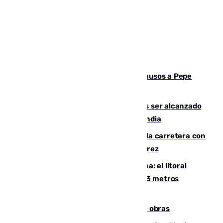
Granada despide con lágrimas y aplausos a Pepe
Habichuela
Un futbolista de 24 años muere tras ser alcanzado
por un rayo durante un partido en Tailandia
Muere un conductor tras salirse de la carretera con
su turismo en la A-480 a la altura de Jerez
Julio supera a junio en basura marina: el litoral
occidental malagueño recoge más de 33 metros
cúbicos de residuos
El Cádiz se afila ante un Granada en obras