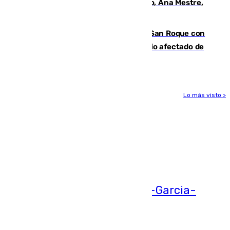
La nueva presidenta del Parlamento, Ana Mestre,
hace parada institucional en Cádiz
Estabilizado el incendio forestal de San Roque con
19 familias aún desalojadas y un domicilio afectado de
gravedad
Lo más visto >
Más noticias
Ver más >
05.08.2026