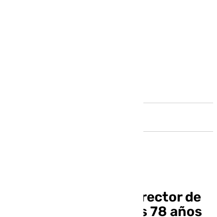
Andalucía
Muere el aclamado director de
cine David Lynch a los 78 años