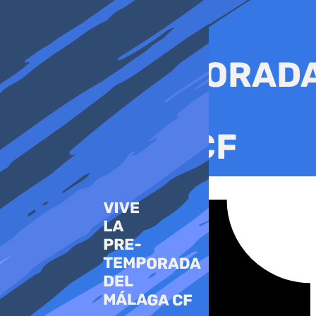
Ir
al
contenido
Tiktok