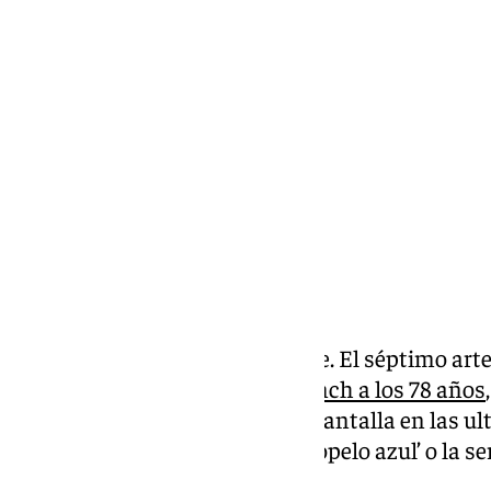
Antonio López
jueves, 16 enero 2025, 20:21
Compartir:
Se va uno de los grandes del cine. El séptimo arte
2025 por la
muerte de David Lynch a los 78 años
marcado la historia de la gran pantalla en las u
como ‘Mulholland Drive’, ‘Terciopelo azul’ o la se
una generación.