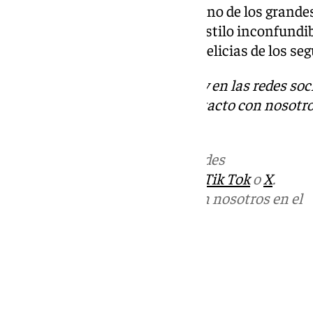
El mundo del cine dice adiós a uno de los grande
había en la actualidad, con un estilo inconfundi
detractores pero que hacía las delicias de los se
Descubre más noticias de 101Tv en las redes soc
Tok
o
X
. Puedes ponerte en contacto con nosotro
informativos@101tv.es
Más noticias de
101TV
en las redes
sociales:
Instagram
,
Facebook
,
Tik Tok
o
X
.
Puedes ponerte en contacto con nosotros en el
correo
informativos@101tv.es
Tags:
Últimas noticias