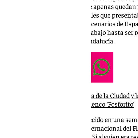
lo jondo, y un clasicismo del que apenas quedan y
sentimiento eran dos de los avales que presenta
larga trayectoria en tablaos y escenarios de Espa
sabido lo que es empezar desde abajo hasta ser 
compañeros del flamenco en Andalucía.
Málaga entregará la medalla de la Ciudad y l
Adoptivo al cantaor de flamenco ‘Fosforito’
Precisamente, Fosforito ha fallecido en una se
celebran los actos por el Día Internacional del 
conmemora el 16 de noviembre. Si alguien era re