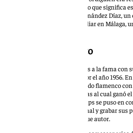
años de vida ha sido un faro de lo que significa e
humanidad ese era Antonio Fernández Díaz, un
parte de su vida artística y familiar en Málaga, u
incorporó a su cante.
La carrera de Fosforito
Fosforito dio sus primeros pasos a la fama con 
Nacional de Cante Jondo allá por el año 1956. En 
años se dio a conocer en el mundo flamenco con 
diversos palos flamencos, gracias al cual ganó 
de inmediato, la compañía Philips se puso en co
para lanzar su carrera profesional y grabar sus 
en la mayor parte de los casos fue autor.