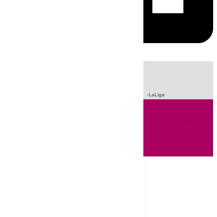
HOY
|
Sucesos
Incendios
Fútbol
Crisis Migratoria en Ceuta
LaLiga
Andalucía