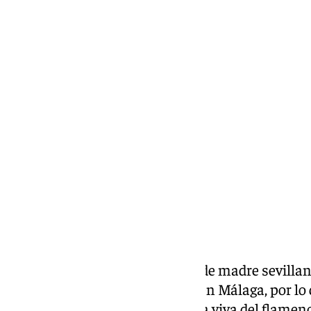
Biografía
Nació el 3 de de agosto de 1932, de madre sevilla
embargo, a los 14 años ya vivía en Málaga, por lo 
Fosforito más allá de su historia viva del flamen