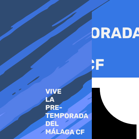
Ir
al
contenido
Tiktok