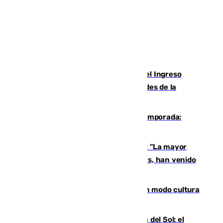
Cádiz aumenta un 15% en el cobro del Ingreso
Mínimo Vital junto a otras particularidades de la
provincia
La 'delicatessen' de Isco en la pretemporada:
pisadita y cañito ante el Bournemouth
Un testimonio del colapso en Ceuta: "La mayor
parte de los que han venido son víctimas, han venido
engañados"
Torrenueva Costa pone el verano en modo cultura
con actividades para todos los públicos
Este es el palmarés del Trofeo Costa del Sol: el