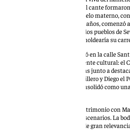
Desde su infancia, la música y el cante formaron
gracias a la influencia de su abuelo materno, con
y su entorno familiar. A los diez años, comenzó 
y a recorrer ferias de ganado en los pueblos de S
contacto con el arte flamenco moldearía su carre
Cuando llegó a Málaga se instaló en la calle San
tarde se convertiría en un referente cultural: el 
participar en tertulias flamencas junto a destaca
Cantaores como Adolfo el Cuchillero y Diego el 
este café, donde Fosforito se consolidó como una
flamenca malagueña.
En 1964, el cantaor contrajo matrimonio con Mar
bailaora que ya brillaba en los escenarios. La bod
Santo Domingo, fue un evento de gran relevancia