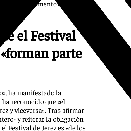
A. «No era momento de
ue el Festival
 «forman parte
io», ha manifestado la
e ha reconocido que «el
ez y viceversa». Tras afirmar
tero» y reiterar la obligación
l Festival de Jerez es «de los