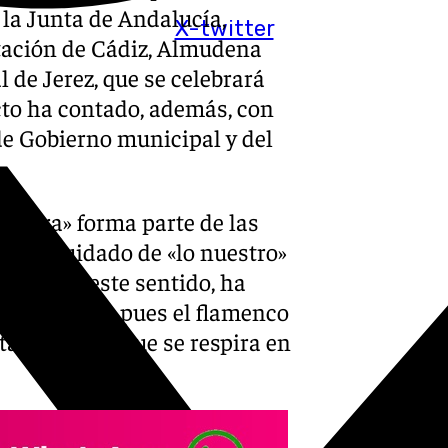
 la Junta de Andalucía,
X-twitter
putación de Cádiz, Almudena
l de Jerez, que se celebrará
acto ha contado, además, con
de Gobierno municipal y del
ultura» forma parte de las
Y este cuidado de «lo nuestro»
sión. En este sentido, ha
este aspecto, pues el flamenco
tas. Un arte que se respira en