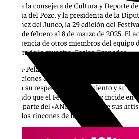
junto a la consejera de Cultura y Deporte de
Patricia del Pozo, y la presidenta de la Di
Martínez del Junco, la 29 edición del Festiva
del 21 de febrero al 8 de marzo de 2025. El 
la presencia de otros miembros del equipo 
director de la muestra, Carlos Granados.
García-Pelayo ha destacado que «cuidar la c
obligaciones de la institución que preside. 
abarca su respeto, su conocimiento y su difu
señalado que el Festival de Jerez incide en 
forma parte del «AND de Jerez y de sus artis
todos los rincones de la ciudad».