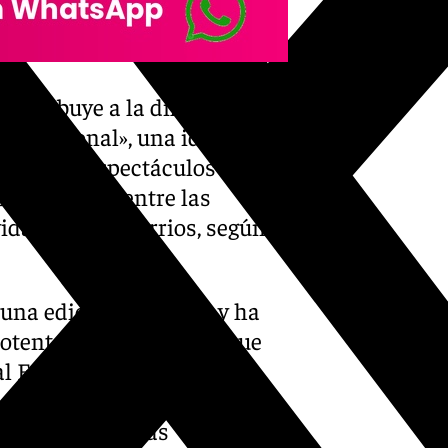
ontribuye a la difusión del
generacional», una idea que se
ón de sus espectáculos como
formado que, entre las
vidades a los barrios, según
una edición distinta» y ha
potente» en una ciudad que
al Europea de la Cultura.
 de esta edición se ha
lencia y de otras