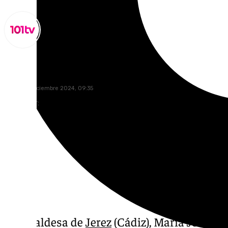
Lynx Devs
martes, 3 diciembre 2024, 09:35
Compartir:
La alcaldesa de
Jerez
(Cádiz), María José Ga