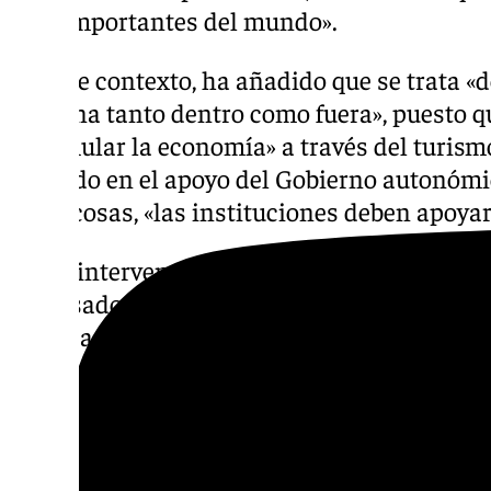
más importantes del mundo».
En este contexto, ha añadido que se trata «
aglutina tanto dentro como fuera», puesto q
«estimular la economía» a través del turism
incidido en el apoyo del Gobierno autonómi
otras cosas, «las instituciones deben apoyar 
En su intervención, la presidenta de la Dip
expresado su agradecimiento a todas las pe
implicadas en la organización del evento «p
flamenco y a este Festival» que, una edición
«capital mundial del flamenco». Un espacio,
la cultura, las raíces y el futuro» y con el q
colaborar en el marco de su compromiso con