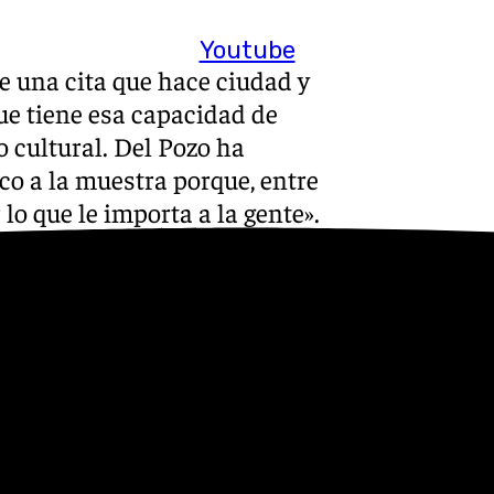
Youtube
de una cita que hace ciudad y
ue tiene esa capacidad de
o cultural. Del Pozo ha
co a la muestra porque, entre
lo que le importa a la gente».
utación de Cádiz ha
rsonas y entidades
or vuestra pasión y amor al
 más, convertirá a Jerez en
 ha dicho, «donde se celebra
ue la Diputación vuelve a
 la promoción de la cultura.