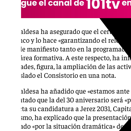
La alcaldesa ha asegurado que el certamen c
flamenco y lo hace «garantizando el relevo 
pone de manifiesto tanto en la programaci
en su área formativa. A este respecto, ha in
novedades, figura, la ampliación de las acti
ha traslado el Consistorio en una nota.
La alcaldesa ha añadido que «estamos ante 
adelantado que la del 30 aniversario será «
proyecta su candidatura a Jerez 2031, Capit
Asimismo, ha explicado que la presentación
retrasado «por la situación dramática» de Va