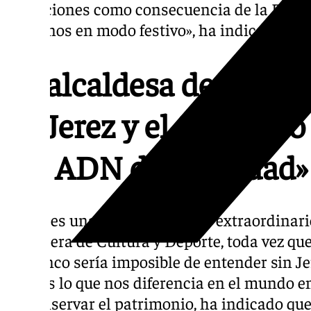
poblaciones como consecuencia de la DAN
ponernos en modo festivo», ha indicado.
La alcaldesa destaca q
de Jerez y el flamenco
del ADN de la ciudad»
«Jerez es una tierra de talento extraordinar
consejera de Cultura y Deporte, toda vez qu
flamenco sería imposible de entender sin Jer
que «es lo que nos diferencia en el mundo en
de conservar el patrimonio, ha indicado que e