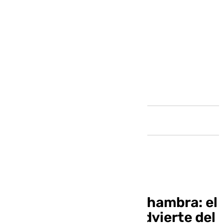
Andalucía
Richard Gere, en la Alhambra: el
Goya Internacional advierte del