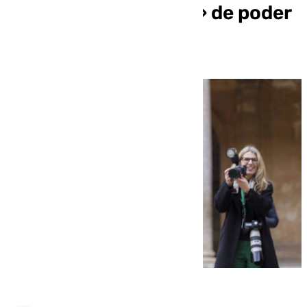
«matrimonio oscuro» de poder
y dinero en EEUU