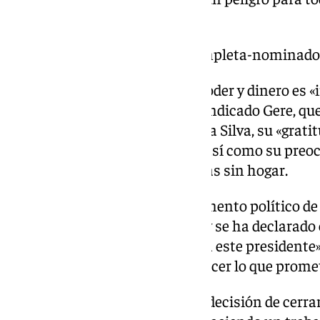
planeta».
https://www.101tv.es/lista-completa-nominad
Este «matrimonio oscuro» de poder y dinero es «
peligrosamente corrosivo», ha indicado Gere, qu
su esposa, la española Alejandra Silva, su «grati
su carrera artística le ha dado, así como su pre
como las relativas a las personas sin hogar.
El actor ha señalado que el momento político d
«profundamente perturbador» y se ha declarado e
de que «el pueblo habló y eligió a este presidente»
siquiera pensaba que él iba a hacer lo que promet
En concreto, se ha referido a la decisión de cer