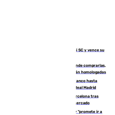
El Málaga es muy superior al Al-Arabi SC y vence su
primer encuentro de pretemporada
Gafas para el eclipse solar 2026: dónde comprarlas,
dónde conseguirlas y cómo saber si están homologadas
Vinícius Júnior seguirá vestido de blanco hasta
2032 tras cerrar su renovación con el Real Madrid
Rodrigo negocia su fichaje por el Barcelona tras
romper con el Madrid y revoluciona el mercado
El Rey traslada a Vivas su respaldo y "promete ir a