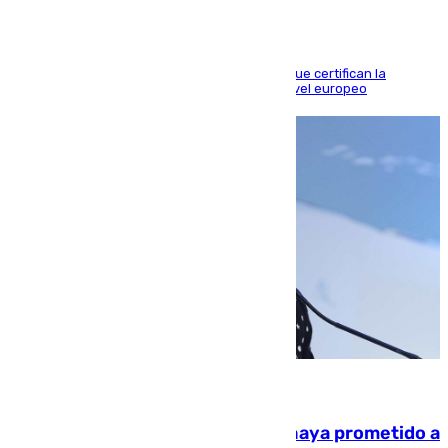
Riquelme, Deossa y Fornals firman los tantos que certifican la
superioridad bética ante un rival de máximo nivel europeo
06.08.2026
El Gobierno niega que Infantino haya prometido a