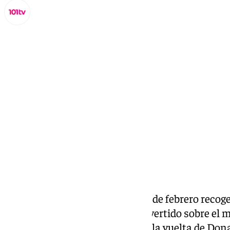
Lynx Devs
viernes, 7 febrero 2025, 19:55
Compartir:
Richard Gere, que este sábado 8 de febrero recog
gala de los Premios Goya
, ha advertido sobre el 
opinión- Estados Unidos desde la vuelta de Do