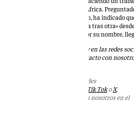
internacionales «que estaban haciendo un trabaj
ejemplo, personas con VIH en África. Preguntado 
Hollywood puede estar en riesgo, ha indicado qu
gente que hace «una cosa oscura tras otra» desd
referido en ningún momento por su nombre, lleg
Descubre más noticias de 101Tv en las redes soc
Tok
o
X
. Puedes ponerte en contacto con nosotro
informativos@101tv.es
Más noticias de
101TV
en las redes
sociales:
Instagram
,
Facebook
,
Tik Tok
o
X
.
Puedes ponerte en contacto con nosotros en el
correo
informativos@101tv.es
Tags: