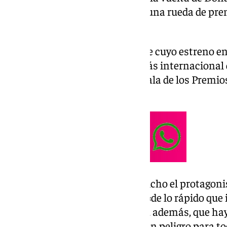
oscuro» de poder y dinero. Esto una rueda de pre
tenido lugar en la Alhambra.
El afamado actor y productor, de cuyo estreno en
50 aniversario este año, es el más internacional 
que llega a Granada en la antesala de los Premio
Congresos.
«Hay que estar vigilantes», ha dicho el protagonist
tanto no se ha sido consciente «de lo rápido que i
Administración. Ha lamentado, además, que hay 
de América hoy, lo que supone un peligro para to