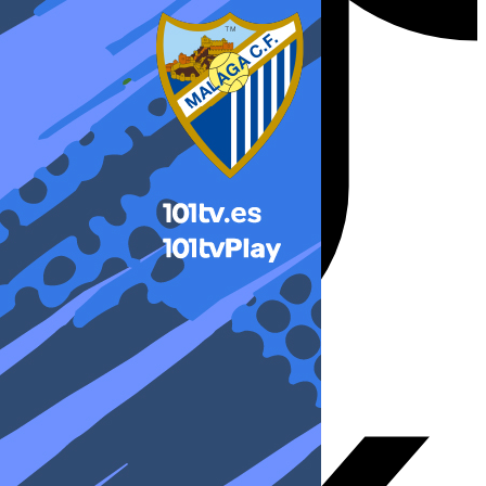
X-twitter