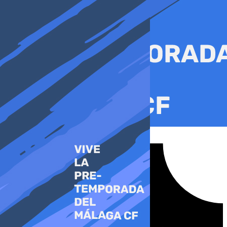
Ir
al
contenido
Tiktok