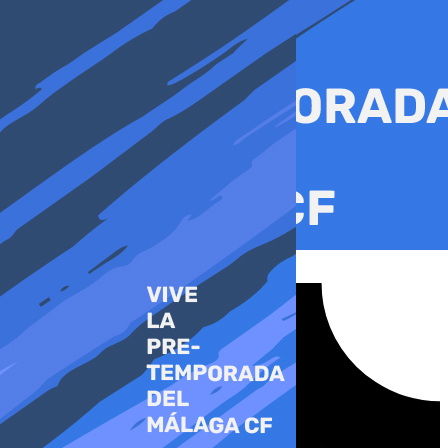
Ir
al
contenido
Tiktok