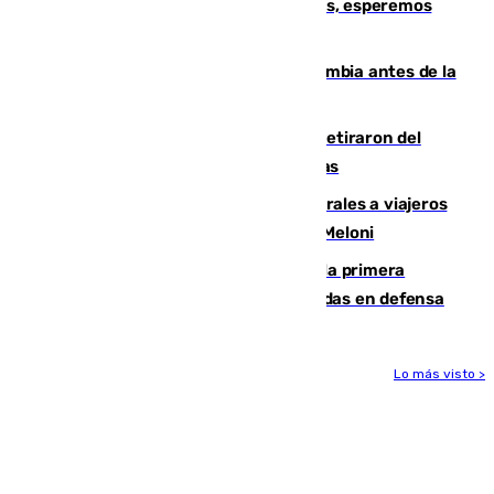
Fernando Calero: “Estamos preocupados, esperemos
que no sea nada”
Felipe VI refuerza los lazos con Colombia antes de la
llegada del nuevo presidente
Fernando Calero y Carlos Dotor se retiraron del
encuentro contra el Ceuta con molestias
España restablece controles temporales a viajeros
procedentes de Italia como repuesta a Meloni
El Málaga cae ante el Ceuta y suma la primera
derrota de la pretemporada dejando dudas en defensa
Lo más visto >
Más noticias