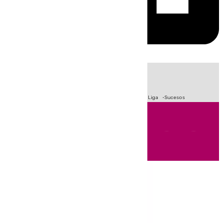
HOY
|
Fútbol
Primera División
Crisis Migratoria en Ceuta
LaLiga
Sucesos
Andalucía