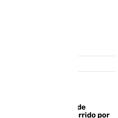
Andalucía
101TV emite la fiesta de
Unicaja: así es el recorrido por