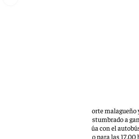
Miguel Alfonso
lunes, 17 febrero 2025, 00:59
Compartir:
101 Televisión es la casa del deporte malagueño y
Unicaja, un club que se está acostumbrado a gana
ciudad de Málaga. El acto de la rúa con el autob
cuerpo técnico) está programado para las 17.00 h