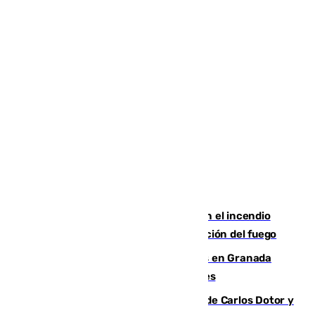
Activado el nivel 2 de emergencia en el incendio
forestal de Niebla por la compleja evolución del fuego
Controlado un incendio de rastrojos en Granada
junto a la autovía y al Callejón de Nogales
Juanfran Funes, sobre las lesiones de Carlos Dotor y