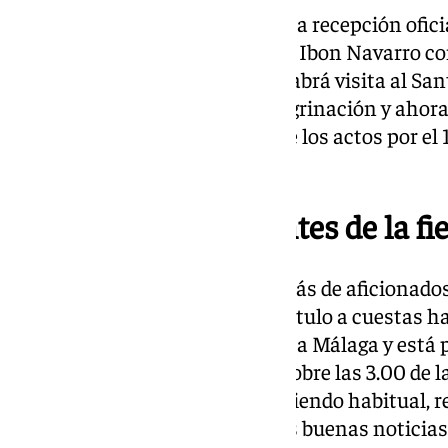
El punto final se pondrá con esta recepción ofici
últimos años y con el periplo de Ibon Navarro 
como presidente. Esta vez no habrá visita al Santu
Patrona de Málaga está de peregrinación y ahor
parroquia de Santiago dentro de los actos por el 
de la corporación letífica.
Un poco de reposo antes de la fi
La expedición de Unicaja, además de aficionados
pasada la medianoche. Con el título a cuestas ha
Palmas de Gran Canaria rumbo a Málaga y está pr
Aeropuerto de la Costa del Sol sobre las 3.00 de 
febrero. Se espera, como viene siendo habitual, r
aficionados desbordados por las buenas noticias