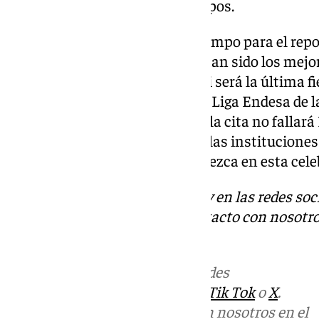
malagueño en los últimos tiempos.
Eso sí, los jugadores tendrán tiempo para el rep
cuatro día intensos en los que han sido los mejor
Baloncesto 2025. ¿Quién sabe si será la última fi
emite 101 Televisión y la propia Liga Endesa de 
rúas? Lo que está claro es que a la cita no fallará
malagueño comprometida con las instituciones l
retransmitirá todo lo que acontezca en esta cele
Descubre más noticias de 101Tv en las redes soc
Tok
o
X
. Puedes ponerte en contacto con nosotro
informativos@101tv.es
Más noticias de
101TV
en las redes
sociales:
Instagram
,
Facebook
,
Tik Tok
o
X
.
Puedes ponerte en contacto con nosotros en el