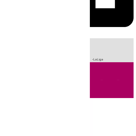
HOY
|
Sucesos
Incendios
Fútbol
Crisis Migratoria en Ceuta
LaLiga
Andalucía