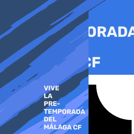
Ir
al
contenido
Tiktok