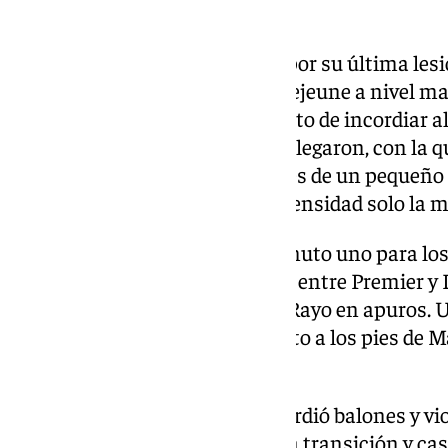
ataque.
El jugador inglés, que era duda por su última le
rayista que contó con Florian Lejeune a nivel mar
multiplicaron, como en el intento de incordiar a
parecía cantado, pero también llegaron, con la 
desde la frontal de Unai, después de un pequeñ
médica en la grada. Esa alta intensidad solo la 
La reanudación fue como el minuto uno para los 
el equipo español. La diferencia entre Premier y
físico londinense encerró a un Rayo en apuros. 
algo comprometido Batalla, justo a los pies de Ma
0).
Entonces, el Rayo se rompió, perdió balones y vi
de un Yeremy Pino vertical en la transición y casi 