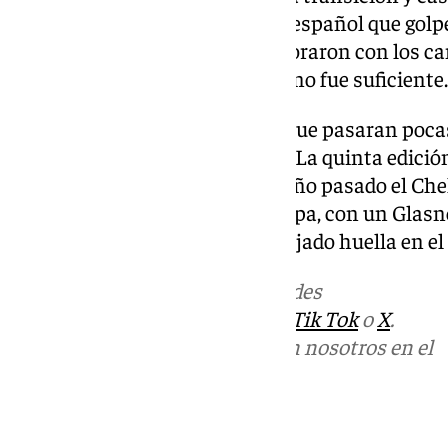
lanzamiento del internacional español que golpe
de milagro. Los de Vallecas mejoraron con los ca
Pacha Espino o Sergio Camello no fue suficiente.
El Palace defendió bien y logró que pasaran poca
un mar de lágrimas vallecanas. La quinta edició
equipo inglés, como la ganó el año pasado el Ch
también el billete a la Liga Europa, con un Glasn
Selhurst Park, como ya había dejado huella en e
Más noticias de
101TV
en las redes
sociales:
Instagram
,
Facebook
,
Tik Tok
o
X
.
Puedes ponerte en contacto con nosotros en el
correo
informativos@101tv.es
Tags: