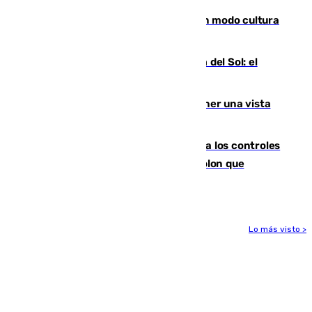
Torrenueva Costa pone el verano en modo cultura
con actividades para todos los públicos
Este es el palmarés del Trofeo Costa del Sol: el
Málaga lidera la tabla con 12 triunfos
Estos son los mejores sitios para tener una vista
privilegiada del eclipse en Andalucía
La Junta da explicaciones y refuerza los controles
tras los falsos positivos de cáncer de colon que
afectaron a 400 malagueños
Lo más visto >
Más noticias
Ver más >