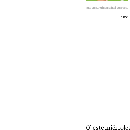
Derrota del Rayo Vallecano en su primera final europea.
101TV
101 TV
miércoles, 27 mayo 2026, 23:32
Compartir:
El Rayo Vallecano ha perdido (1-0) este miércoles