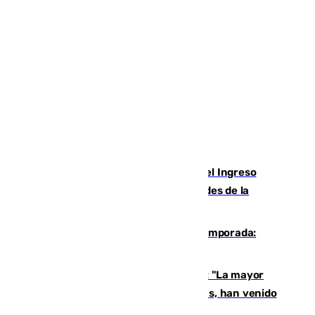
Cádiz aumenta un 15% en el cobro del Ingreso
Mínimo Vital junto a otras particularidades de la
provincia
La 'delicatessen' de Isco en la pretemporada:
pisadita y cañito ante el Bournemouth
Un testimonio del colapso en Ceuta: "La mayor
parte de los que han venido son víctimas, han venido
engañados"