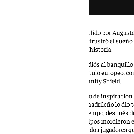
Mateta aprovechó un balón repelido por Augusta 
decantar una final igualada que frustró el sueñ
llegó más lejos que nunca en su historia.
Tras dos años y medio, y en su adiós al banquillo 
al club de Londres a su primer título europeo, co
doméstica con FA Cup y Community Shield.
Al equipo de la franja le faltó algo de inspiración
Vallecas en el mapa. El cuadro madrileño lo dio t
mejores ocasiones del primer tiempo, después de
negoció el esfuerzo. Los dos equipos mordieron 
Wharton e Isi Palazón como los dos jugadores q