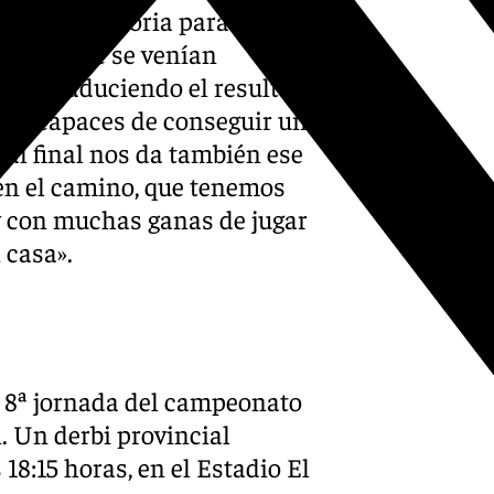
odo, la victoria para nivel
 cosas que se venían
taba traduciendo el resultado
imos capaces de conseguir una
 al final nos da también ese
en el camino, que tenemos
 y con muchas ganas de jugar
 casa».
a 8ª jornada del campeonato
. Un derbi provincial
 18:15 horas, en el Estadio El