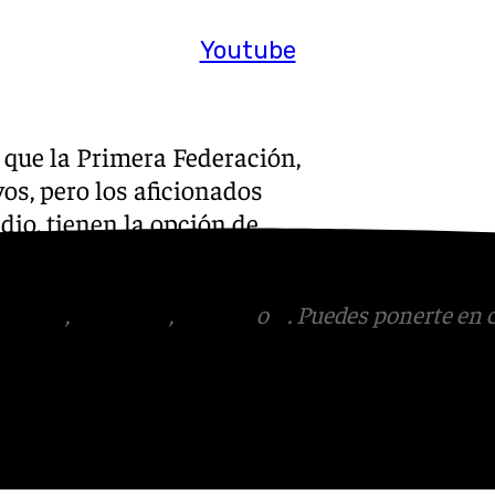
Youtube
que la Primera Federación,
vos, pero los aficionados
dio, tienen la opción de
ALIGA+ y FC PLAY.
tagram
,
Facebook
,
Tik Tok
o
X
. Puedes ponerte en 