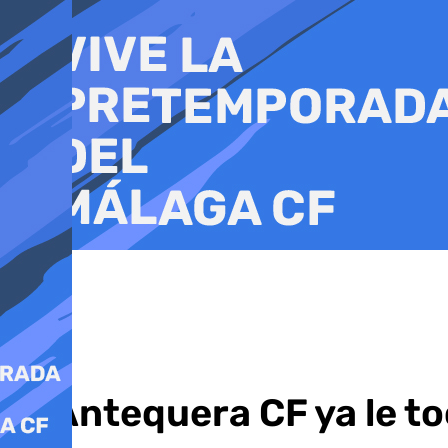
Ir
al
contenido
Al Antequera CF ya le to