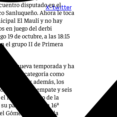
cuentro disputado en el
X-twitter
tico Sanluqueño. Ahora le toca
icipal El Maulí y no hay
s en juego del derbi
o 19 de octubre, a las 18:15
en el grupo II de Primera
ra esta nueva temporada y ha
l para la categoría como
is Alcalde y, además, los
 triunfos, un empate y seis
 el noveno puesto de la
su parte, está en la 16ª
el Gómez, al rival en la