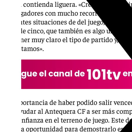
octava contienda liguera. «Creo que un equ
con jugadores con mucho recorrido en el fú
bastantes situaciones de del juego, que po
línea de cinco, que también es algo un poco
que tener muy claro el tipo de partido y, sob
necesitamos».
La importancia de haber podido salir venced
va a ayudar al Antequera CF a ser más compe
con confianza en el terreno de juego. Este do
tiene la oportunidad para demostrarlo en 