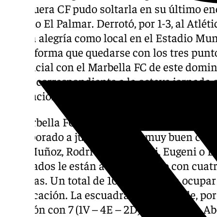
Antequera CF pudo soltarla en su último en
Estadio El Palmar. Derrotó, por 1-3, al Atlé
ya una alegría como local en el Estadio Mun
mejor forma que quedarse con los tres punto
provincial con el Marbella FC de este doming
horas, correspondiente a la octava jornada 
Federación.
El Marbella FC se ha reforzado bastante pa
incorporado a jugadores con muy buen carte
Luis Muñoz, Rodri Ríos, Escassi, Eugeni o Lu
resultados le están acompañando con cuatro
derrotas. Un total de 10 puntos para ocupar
clasificación. La escuadra blanquiverde, por 
posición con 7 (1V – 4E – 2D). Así analiza, Ab