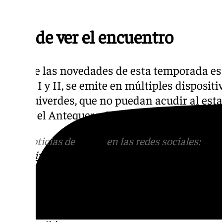
Maulí.
Dónde ver el encuentro
Una de las novedades de esta temporada es 
Grupo I y II, se emite en múltiples dispositi
blanquiverdes, que no puedan acudir al esta
seguir el Antequera CF – Marbella FC en L
Más noticias de
101TV
en las redes sociales:
Ins
correo
informativos@101tv.es
Tags: