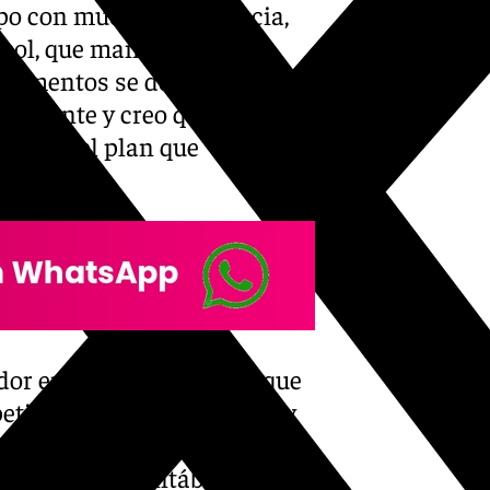
ipo con mucha experiencia,
tbol, que maneja bien
r momentos se defiende con
 diferente y creo que tenemos
re todo, el plan que
or en un envite, seguro que
titivo, a estar más fluido y
mingo, a las 18:15 horas,
el Maulí. «Comentábamos