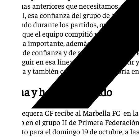
semanas anteriores que necesitamos, sobre t
mental, esa confianza del grupo de afianzar
haciendo durante los partidos, que no se es
y creo que el equipo compitió muy bien, fu
victoria importante, además fuera de casa, y
punto de confianza y de saber que estamos 
que seguir en esa línea a nivel de competir
en casa y también conseguir una victoria en
Fecha y hora del partido
El Antequera CF recibe al Marbella FC en l
liguero en el grupo II de Primera Federación
previsto para el domingo 19 de octubre, a las