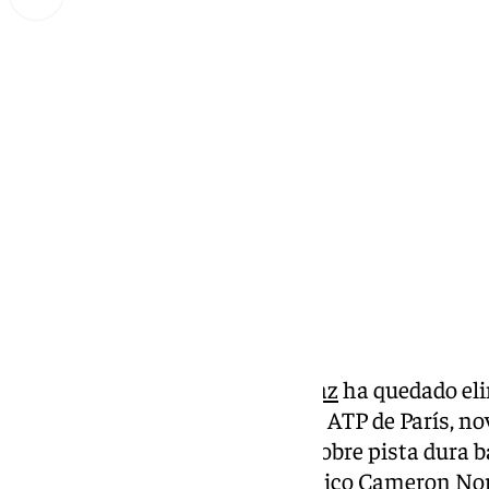
Miguel Alfonso
miércoles, 29 octubre 2025, 08:21
Compartir:
El tenista español
Carlos Alcaraz
ha quedado eli
dieciseisavos de final del torneo ATP de París, 
la temporada y que se disputa sobre pista dura b
por 4-6, 6-3 y 6-4 frente al británico Cameron N