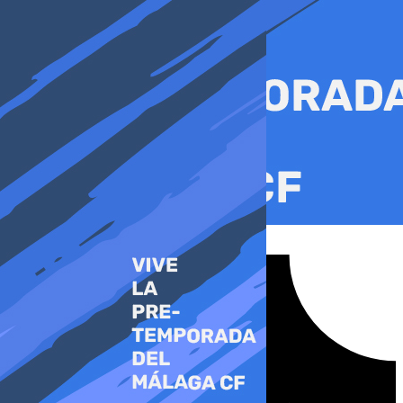
Ir
al
contenido
Tiktok