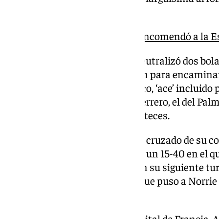
se le había subido a las barbas.
Cuando Carlos Alcaraz se encomendó a la 
Por si fuera poco, el británico neutralizó dos bol
posterior y consolidó su colchón para encaminar 
con un juego al saque y en blanco, ‘ace’ incluido 
de su entrenador Juan Carlos Ferrero, el del Palma
set con aplomo, pero sin brillanteces.
Seguía haciéndole daño el revés cruzado de su c
ni un 30-40 en el tercer juego ni un 15-40 en el q
Alcaraz, que perdió el servicio en su siguiente tur
a tener el palmareño un 15-40 que puso a Norrie e
superó con clase y precisión.
Apoyado por el público de la capital de Francia, 