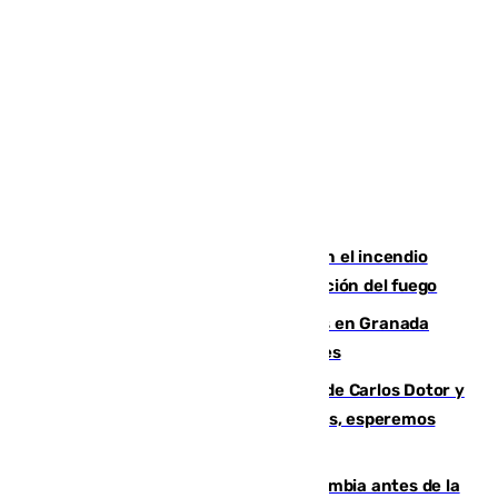
Activado el nivel 2 de emergencia en el incendio
forestal de Niebla por la compleja evolución del fuego
Controlado un incendio de rastrojos en Granada
junto a la autovía y al Callejón de Nogales
Juanfran Funes, sobre las lesiones de Carlos Dotor y
Fernando Calero: “Estamos preocupados, esperemos
que no sea nada”
Felipe VI refuerza los lazos con Colombia antes de la