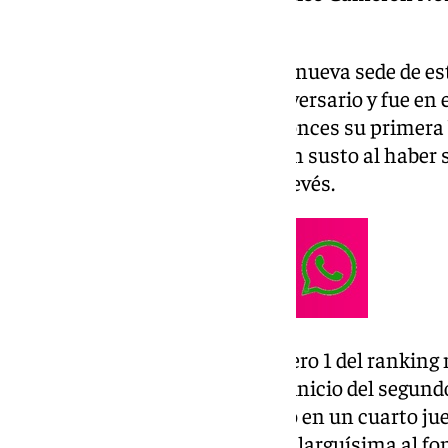
de partido.
En La Défense Arena, flamante nueva sede de es
debutó tan intenso como su adversario y fue en el
un resquicio. Ahí consumó entonces su primera bo
juego consolidó esa renta, no sin susto al haber
con un saquetazo a la zona de revés.
Con 2-4 en el marcador, el número 1 del ranking 
plan hasta abrochar ese set. El inicio del segun
bien al saque se torció el asunto en un cuarto ju
fatal; una volea alta que mandó larguísima al fo