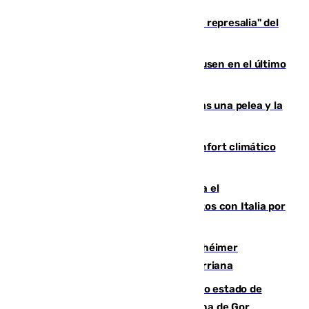
Italia responde ante las "medidas de represalia" del
Gobierno de Sánchez
El Sevilla se desinfla ante el Leverkusen en el último
ensayo (1-2)
Tensión en la prisión de Alhaurín tras una pelea y la
incautación de un punzón
Málaga contabiliza 148 zonas de confort climático
para enfrentar las altas temperaturas
Marlaska notifica a la Unión Europea el
restablecimiento de controles fronterizos con Italia por
vía aérea y marítima
Hallan sin vida al granadino con Alzhéimer
desaparecido hace una semana en Churriana
Encuentran un cadáver en avanzado estado de
descomposición en la localidad granadina de Gor