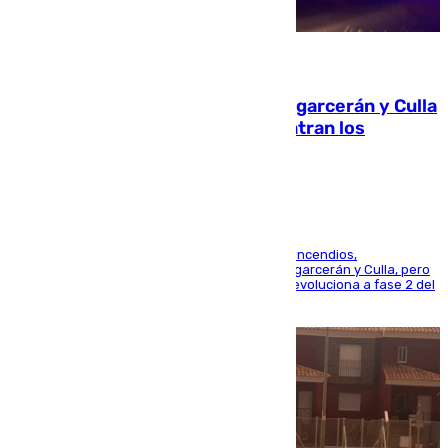
08.08.2026
Incendios de Castellón: Sierra Engarcerán y Culla
evolucionan positivamente y centran los
esfuerzos en Tírig
La UME se suma al operativo de control de los incendios,
progresando adecuadamente los de Sierra Engarcerán y Culla, pero
centrando todo el empeño en el de Culla, que evoluciona a fase 2 del
PEIF