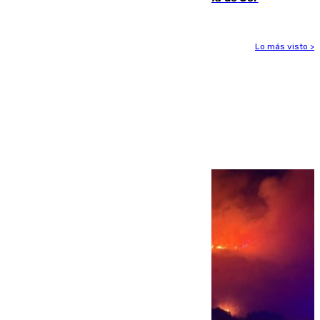
Lo más visto >
Más noticias
Ver más >