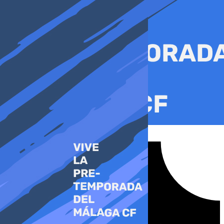
Ir
al
contenido
Tiktok