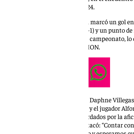
de la Primera Federación 2023/24.
En aquel partido, el guardameta marcó un gol en 
córner, que supuso el empate (1-1) y un punto de 
equipo durante la recta final del campeonato, lo q
ascenso a LALIGA HYPERMOTION.
En el acto estuvieron presentes Daphne Villega
Director General del Málaga CF; y el jugador Alf
uno de los momentos más recordados por la af
Villegas, CEO de LEGENDS, destacó: “Contar con
el Málaga CF nos llena de orgullo y esperamos q