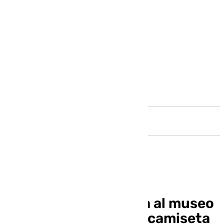
Andalucía
Alfonso Herrero dona al museo
Legends de LaLiga la camiseta