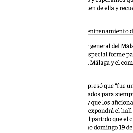
que pasen por LEGENDS disfruten de ella y rec
mágico”.
Alfonso Herrero, baja en el entrenamiento d
Por su parte, Kike Pérez, director general del Mál
es un honor que una pieza tan especial forme p
reconoce la historia reciente del Málaga y el co
construyen día a día”.
Finalmente, Alfonso Herrero expresó que “fue 
esos instantes que quedan grabados para siemp
mi camiseta esté en LEGENDS y que los aficionad
camiseta de Alfonso Herrero se expondrá el hall
hoy 16 de octubre en vísperas del partido que el 
de Butarque (Leganés) el próximo domingo 19 de