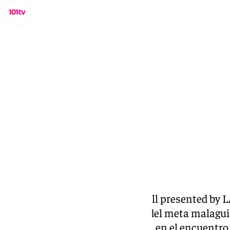
Miguel Alfonso
jueves, 16 octubre 2025, 18:24
Compartir:
LEGENDS: The Home of Football presented by LA
Málaga para recoger de manos del meta malagu
que vistió el 12 de mayo de 2024, en el encuentr