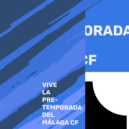
Ir
al
contenido
Tiktok