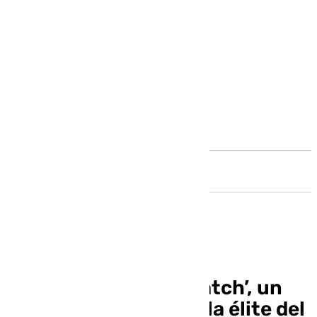
Andalucía
‘Antequera Indoor Match’, un
meeting que reúne a la élite del