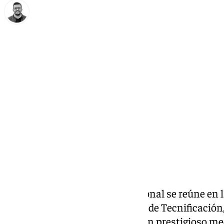
Eduardo Villalón
martes, 14 enero 2025, 14:41
Compartir:
La élite del atletismo internacional se reúne en 
sábado 25 de enero en el Centro de Tecnificación
del ‘Antequera Indoor Match’. Un prestigioso me