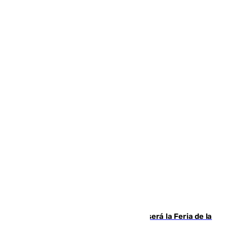
Talleres, escape room y música: así será la Feria de la