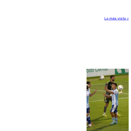
Lo más visto >
Más noticias
Ver más >