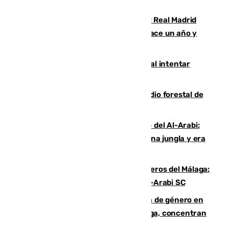
Juventud Cofrade de Málaga
El fichaje más caro de la historia del Real Madrid
costaba 105 millones de euros menos hace un año y
jugaba en Leganés
Ceuta suma 82 fallecidos en el mar al intentar
cruzar la frontera española
Huelva eleva a emergencia el incendio forestal de
Niebla
Juanfran Funes, sobre el duro juego del Al-Arabi:
“Por momentos nos hemos metido en una jungla y era
hasta peligroso”
Ya se han estrenado los tres delanteros del Málaga:
Eneko Jauregui, bigoleador contra el Al-Arabi SC
35 mujeres asesinadas por violencia de género en
España en este 2026: Andalucía y Málaga, concentran
el foco de la tragedia