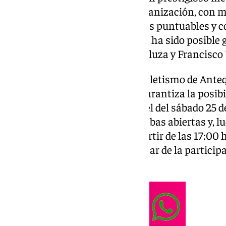
tenido otra denominación y organización, con más
países para competir en pruebas puntuables y con
récords nacionales. Este evento ha sido posible 
conjunto de la Federación Andaluza y Francisco
El Centro de Tecnificación de Atletismo de Ante
cubierta de Andalucía y eso le garantiza la posib
espectáculos deportivos como el del sábado 25 de 
horas, habrá primero unas pruebas abiertas y, lu
competiciones principales a partir de las 17:00 h
animen a acudir, podrán disfrutar de la particip
campeones mundiales.