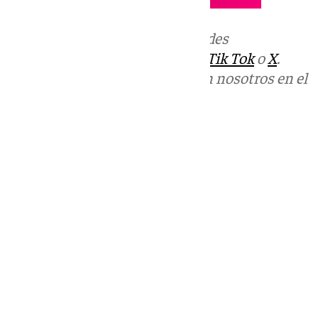
Más noticias de
101TV
en las redes
sociales:
Instagram
,
Facebook
,
Tik Tok
o
X
.
Puedes ponerte en contacto con nosotros en el
correo
informativos@101tv.es
Tags:
Últimas noticias