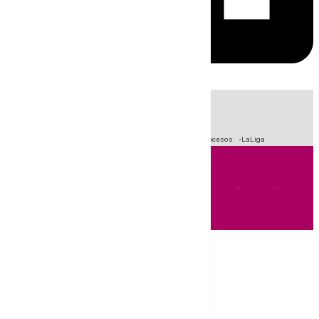
HOY
|
Fútbol
Primera División
Crisis Migratoria en Ceuta
Sucesos
LaLiga
Andalucía