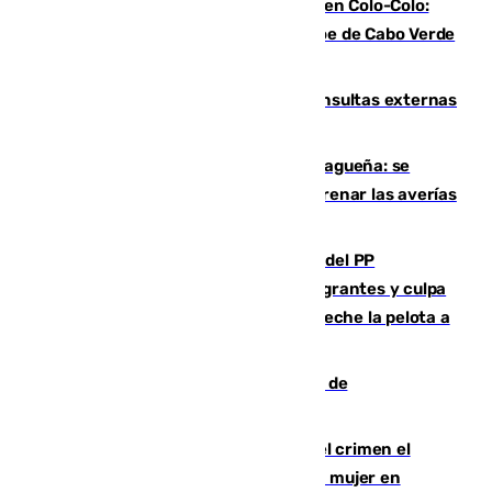
Vozinha, recibido como una estrella en Colo-Colo:
casi 30.000 aficionados arropan al héroe de Cabo Verde
en su presentación
Vithas Málaga crece en cirugías, consultas externas
y altas en el primer semestre de 2026
Mejoras del agua en la Axarquía malagueña: se
sustituye una tubería de 50 años para frenar las averías
de agua en El Borge y Almáchar
Bendodo asegura que los gobiernos del PP
"cumplirán la ley" sobre los menores migrantes y culpa
al Gobierno por "inestabilidad": "Que no eche la pelota a
las comunidades"
Una ONG malagueña ganará un año de
comunicación gratuita con Apecom
Confiesa en un diario ser el autor del crimen el
hombre en prisión por asesinato de una mujer en