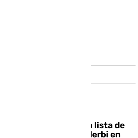
Andalucía
Antony no entra en la lista de
Brasil y preparará el derbi en