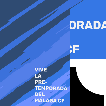
Ir
al
contenido
Tiktok