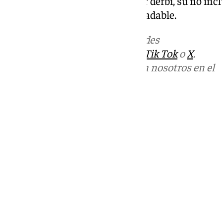
Sevilla y estando ante su primer derbi, su no incl
apreciarse desde un prisma agradable.
Más noticias de
101TV
en las redes
sociales:
Instagram
,
Facebook
,
Tik Tok
o
X
.
Puedes ponerte en contacto con nosotros en el
correo
informativos@101tv.es
Tags:
Últimas noticias