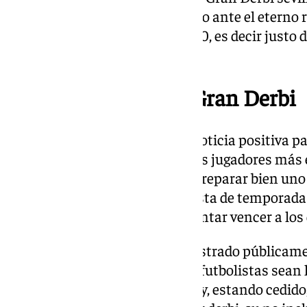
en la capital hispalense. El duelo ante el eterno 
domingo 30 de marzo a las 21:00, es decir justo
internacionales.
Descanso de cara al Gran Derbi
Esto podría considerarse una noticia positiva pa
futbolística, pues que uno de sus jugadores má
en viajes, y tenga tiempo para preparar bien uno
importantes de aquí a lo que resta de temporada 
un argumento a favor para intentar vencer a los
A pesar de que Pellegrini ha mostrado públicamen
para el club es positivo que sus futbolistas se
nacionales, en el caso de Antony, estando cedid