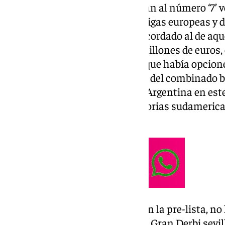
A pesar de que muchos catalogan al número ‘7’ 
fichaje invernal de las grandes ligas europeas y
llegó al Benito Villamarín ha recordado al de aque
Manchester United pagó 100 millones de euros, e
sudamericana ha considerado que había opciones
ha incluido en la lista definitiva del combinado
compromisos ante Colombia y Argentina en este
que se reanudarán las eliminatorias sudameric
2026.
Antony, que sí estaba incluido en la pre-lista, no
lo que podrá preparar su primer Gran Derbi sevill