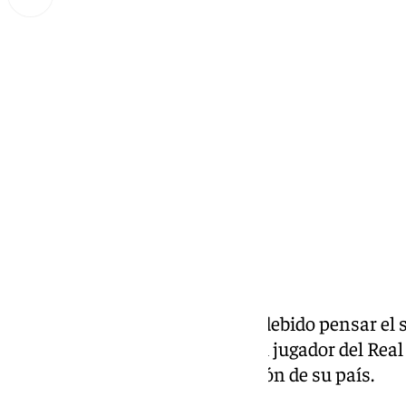
Miguel Alfonso
viernes, 7 marzo 2025, 09:30
Compartir:
No es el momento aún. Eso ha debido pensar el se
Dorival Junior, respecto a que el jugador del Re
Santos, regresara con la selección de su país.